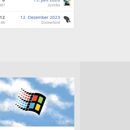
487
Grimba
12
12. Dezember 2023
166
Donnerkind