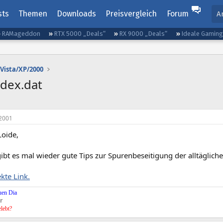
sts
Themen
Downloads
Preisvergleich
Forum
A
RAMageddon
RTX 5000 „Deals“
RX 9000 „Deals“
Ideale Gamin
Vista/XP/2000
ndex.dat
2001
oide,
ibt es mal wieder gute Tips zur Spurenbeseitigung der alltägliche
ekte Link.
uen Dia
r
elebt?