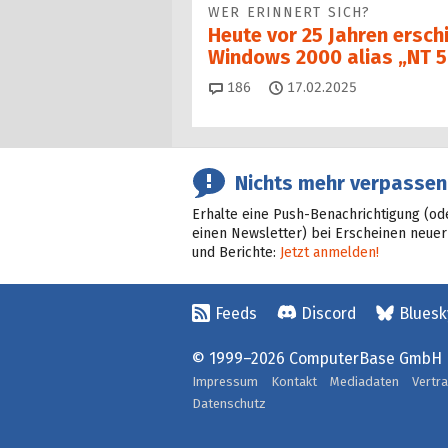
WER ERINNERT SICH?
Heute vor 25 Jahren ersch
Windows 2000 alias „NT 5
Kommentare
186
17.02.2025
Nichts mehr verpassen
Erhalte eine Push-Benachrichtigung (od
einen Newsletter) bei Erscheinen neuer
und Berichte:
Jetzt anmelden!
Feeds
Discord
Bluesk
© 1999–2026 ComputerBase GmbH
Impressum
Kontakt
Mediadaten
Vertr
Datenschutz