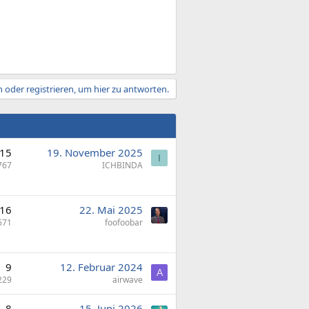
 oder registrieren, um hier zu antworten.
15
19. November 2025
I
767
ICHBINDA
16
22. Mai 2025
671
foofoobar
9
12. Februar 2024
A
229
airwave
8
15. Juni 2026