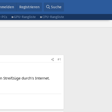
nmelden
Registrieren
Suche
g-PCs
GPU-Rangliste
CPU-Rangliste
#1
n Streifzüge durch's Internet.