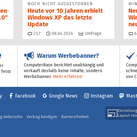
NOCH NICHT AUSGESTORBEN
WI
ien
Heute vor 10 Jahren erhielt
Ne
.0“
Windows XP das letzte
Wi
Update
ne
Kommentare
217
08.04.2024
Umfrage
6
Warum Werbebanner?
!
ComputerBase berichtet unabhängig und
Compu
er
verkauft deshalb keine Inhalte, sondern
schne
 Tests
Werbebanner.
Mehr erfahren!
von 
y
Facebook
Google News
Instagram
Mas
Einstellun
Layout-Um
ag widerrufen
Vertrag kündigen
Barrierefreiheit