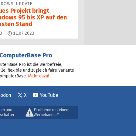
NDOWS UPDATE
ues Projekt bringt
ndows 95 bis XP auf den
usten Stand
Kommentare
3
11.07.2023
ComputerBase Pro
terBase Pro ist die werbefreie,
lle, flexible und zugleich faire Variante
ComputerBase.
Mehr dazu!
todon
X
YouTube
gen und
Probleme mit einem
schalter
Werbebanner?