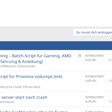
Du musst dich einloggen
G
ing – Batch-Script für Gaming, AMD
Antworten
e
Aufrufe
2.
rfahrung & Anleitung)
s
rafikkarten: Diskussionen
p
cript für Proxmox vzdumps (inkl.
e
Antworten
Aufrufe
1.
r
r
Enterprise Cloud, Infrastruktur
t
 server start nach crash
Antworten
Aufrufe
1.
rammieren
Antworten