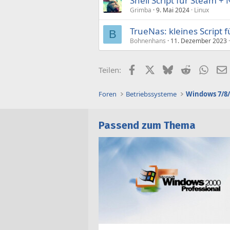
Shell Script für Steam + 
Grimba
9. Mai 2024
Linux
TrueNas: kleines Script 
B
Bohnenhans
11. Dezember 2023
Facebook
X (Twitter)
Bluesky
Reddit
What
Teilen:
Foren
Betriebssysteme
Windows 7/8/
Passend zum Thema