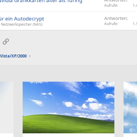
Nvidia Grafikkarten älter als Turing
Aufrufe
1.
für ein Autodecrypt
Antworten
Aufrufe
1.
Netzwerkspeicher (NAS)
sApp
E-Mail
Link
Vista/XP/2000