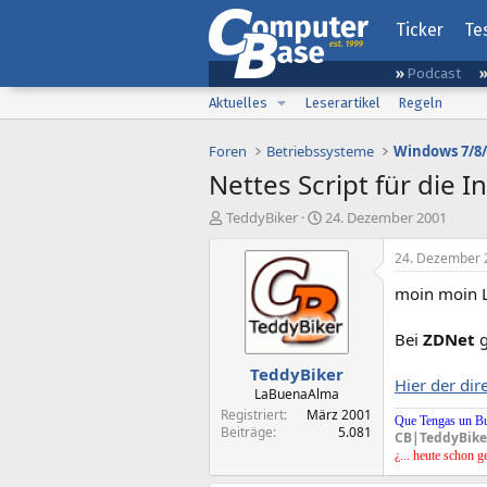
Ticker
Te
Podcast
Aktuelles
Leserartikel
Regeln
Foren
Betriebssysteme
Windows 7/8/
Nettes Script für die I
E
E
TeddyBiker
24. Dezember 2001
r
r
s
s
24. Dezember 
t
t
moin moin L
e
e
l
l
l
l
Bei
ZDNet
g
e
t
TeddyBiker
r
a
Hier der dir
m
LaBuenaAlma
Registriert
März 2001
Que Tengas un B
Beiträge
5.081
CB|TeddyBike
¿... heute schon g