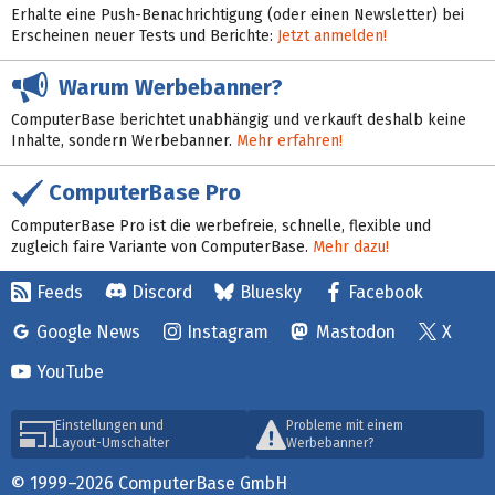
Erhalte eine Push-Benachrichtigung (oder einen Newsletter) bei
Erscheinen neuer Tests und Berichte:
Jetzt anmelden!
Warum Werbebanner?
ComputerBase berichtet unabhängig und verkauft deshalb keine
Inhalte, sondern Werbebanner.
Mehr erfahren!
ComputerBase Pro
ComputerBase Pro ist die werbefreie, schnelle, flexible und
zugleich faire Variante von ComputerBase.
Mehr dazu!
Feeds
Discord
Bluesky
Facebook
Google News
Instagram
Mastodon
X
YouTube
Einstellungen und
Probleme mit einem
Layout-Umschalter
Werbebanner?
© 1999–2026 ComputerBase GmbH