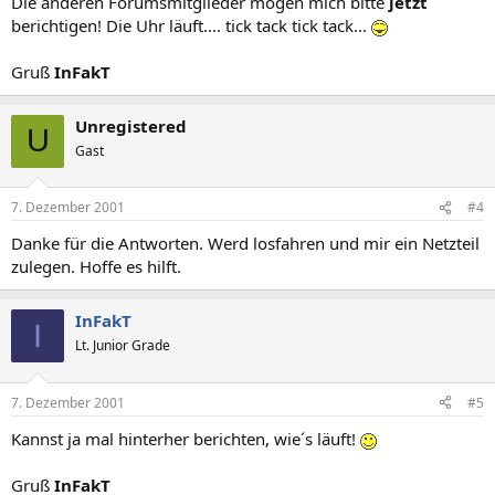
Die anderen Forumsmitglieder mögen mich bitte
jetzt
berichtigen! Die Uhr läuft.... tick tack tick tack...
Gruß
InFakT
Unregistered
U
Gast
7. Dezember 2001
#4
Danke für die Antworten. Werd losfahren und mir ein Netzteil
zulegen. Hoffe es hilft.
InFakT
I
Lt. Junior Grade
7. Dezember 2001
#5
Kannst ja mal hinterher berichten, wie´s läuft!
Gruß
InFakT