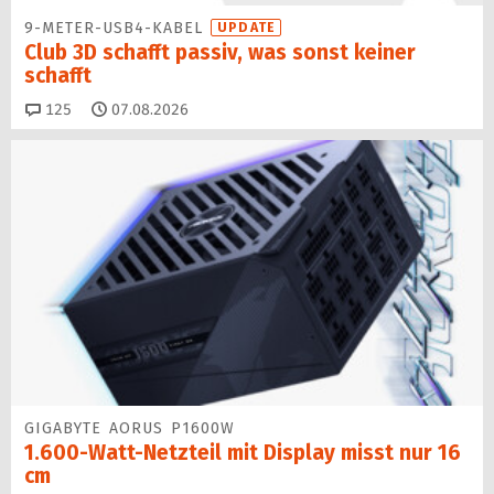
9-METER-USB4-KABEL
UPDATE
Club 3D schafft passiv, was sonst keiner
schafft
Kommentare
125
07.08.2026
GIGABYTE AORUS P1600W
1.600-Watt-Netzteil mit Display misst nur 16
cm