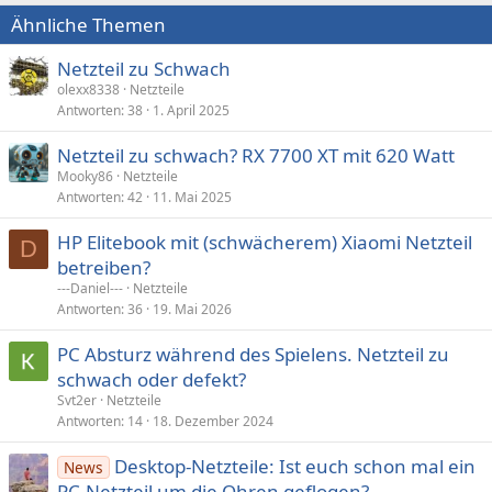
Ähnliche Themen
Netzteil zu Schwach
olexx8338
Netzteile
Antworten
38
1. April 2025
Netzteil zu schwach? RX 7700 XT mit 620 Watt
Mooky86
Netzteile
Antworten
42
11. Mai 2025
HP Elitebook mit (schwächerem) Xiaomi Netzteil
D
betreiben?
---Daniel---
Netzteile
Antworten
36
19. Mai 2026
PC Absturz während des Spielens. Netzteil zu
schwach oder defekt?
Svt2er
Netzteile
Antworten
14
18. Dezember 2024
Desktop-Netzteile: Ist euch schon mal ein
News
PC-Netzteil um die Ohren geflogen?