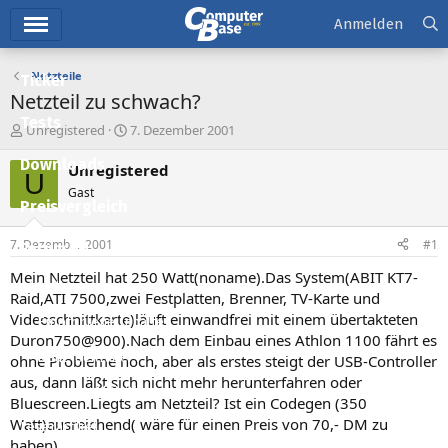
Hauptmenü
Anmelden
Netzteile
Ticker
Netzteil zu schwach?
Tests
E
E
Unregistered
7. Dezember 2001
r
r
Downloads
s
s
Unregistered
U
t
t
Gast
e
e
Preisvergleich
l
l
l
l
7. Dezember 2001
#1
Forum
e
t
r
a
Mein Netzteil hat 250 Watt(noname).Das System(ABIT KT7-
Aktuelles
m
Raid,ATI 7500,zwei Festplatten, Brenner, TV-Karte und
Videoschnittkarte)läuft einwandfrei mit einem übertakteten
Empfohlene Inhalte
Duron750@900).Nach dem Einbau eines Athlon 1100 fährt es
Neue Beiträge
ohne Probleme hoch, aber als erstes steigt der USB-Controller
aus, dann läßt sich nicht mehr herunterfahren oder
Neueste Aktivitäten
Bluescreen.Liegts am Netzteil? Ist ein Codegen (350
Watt)ausreichend( wäre für einen Preis von 70,- DM zu
Leserartikel
haben).