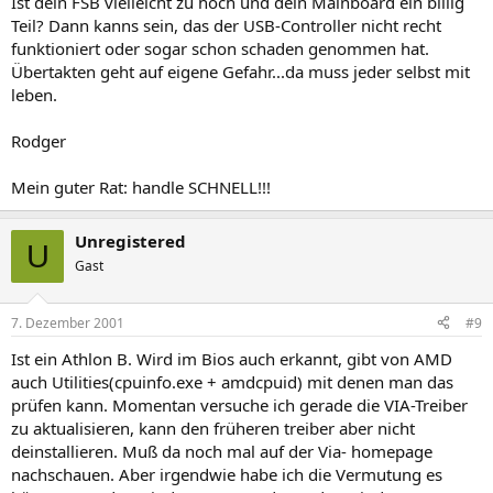
Ist dein FSB vielleicht zu hoch und dein Mainboard ein billig
Teil? Dann kanns sein, das der USB-Controller nicht recht
funktioniert oder sogar schon schaden genommen hat.
Übertakten geht auf eigene Gefahr...da muss jeder selbst mit
leben.
Rodger
Mein guter Rat: handle SCHNELL!!!
Unregistered
U
Gast
7. Dezember 2001
#9
Ist ein Athlon B. Wird im Bios auch erkannt, gibt von AMD
auch Utilities(cpuinfo.exe + amdcpuid) mit denen man das
prüfen kann. Momentan versuche ich gerade die VIA-Treiber
zu aktualisieren, kann den früheren treiber aber nicht
deinstallieren. Muß da noch mal auf der Via- homepage
nachschauen. Aber irgendwie habe ich die Vermutung es