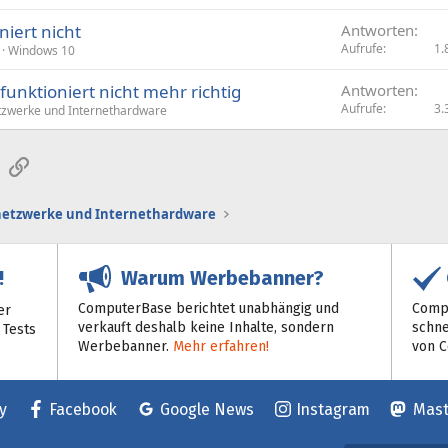
a
iert nicht
Antworten
g
Aufrufe
1.
Windows 10
e
unktioniert nicht mehr richtig
Antworten
Aufrufe
3.
zwerke und Internethardware
sApp
E-Mail
Link
etzwerke und Internethardware
Warum Werbebanner?
!
ComputerBase berichtet unabhängig und
Compu
er
verkauft deshalb keine Inhalte, sondern
schne
 Tests
Werbebanner.
Mehr erfahren!
von 
y
Facebook
Google News
Instagram
Mas