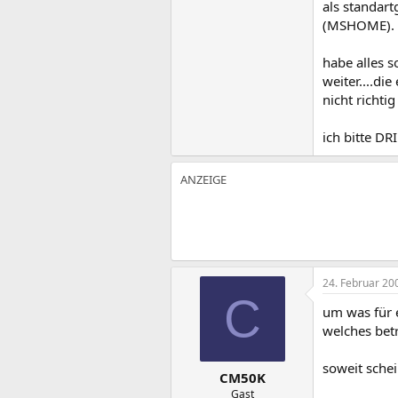
als standart
(MSHOME).
habe alles 
weiter....di
nicht richti
ich bitte D
24. Februar 20
C
um was für 
welches betr
soweit schei
CM50K
Gast