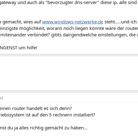
gateway und auch als "bevorzugter dns-server" diese ip. alle sind
so gemacht, wies auf
www.windows-netzwerke.de
steht.....und ic
e einzigste möglichkeit, worans noch liegen könnte wäre der router..
g miteinander verbindet? gibts dairgendwelche einstellungen, die 
RINGENST um hilfe!
04
einen router handelt es sich denn?
iebssystem ist auf den 5 rechnern installiert?
nst du ja alles richtig gemacht zu haben...