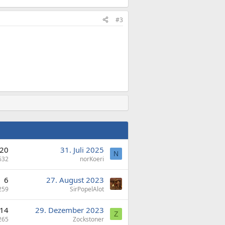
#3
20
31. Juli 2025
N
632
norKoeri
6
27. August 2023
259
SirPopelAlot
14
29. Dezember 2023
Z
265
Zockstoner