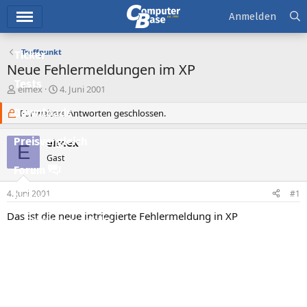
Hauptmenü
Anmelden
Treffpunkt
Ticker
Neue Fehlermeldungen im XP
Tests
E
E
elmex
4. Juni 2001
r
r
Downloads
s
Für weitere Antworten geschlossen.
s
t
t
e
e
Preisvergleich
elmex
E
l
l
Gast
l
l
Forum
e
t
r
a
4. Juni 2001
#1
Aktuelles
m
Das ist die neue intriegierte Fehlermeldung in XP
Empfohlene Inhalte
Neue Beiträge
Neueste Aktivitäten
Leserartikel