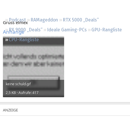
Regeln
Podcast
RAMageddon
RTX 5000 „Deals“
Gruss elmex
RX 9000 „Deals“
Ideale Gaming-PCs
GPU-Rangliste
Anhänge
CPU-Rangliste
keine schuld.gif
2,5 KB · Aufrufe: 417