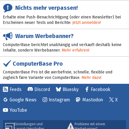
Nichts mehr verpassen!
Erhalte eine Push-Benachrichtigung (oder einen Newsletter) bei
Erscheinen neuer Tests und Berichte:
Jetzt anmelden!
Warum Werbebanner?
ComputerBase berichtet unabhängig und verkauft deshalb keine
Inhalte, sondern Werbebanner.
Mehr erfahren!
ComputerBase Pro
ComputerBase Pro ist die werbefreie, schnelle, flexible und
zugleich faire Variante von ComputerBase.
Mehr dazu!
Feeds
Discord
Bluesky
Facebook
Google News
Instagram
Mastodon
X
YouTube
Einstellungen und
Probleme mit einem
Layout-Umschalter
Werbebanner?