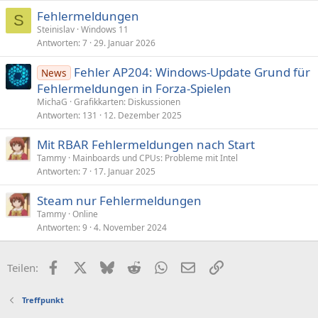
Fehlermeldungen
S
Steinislav
Windows 11
Antworten
7
29. Januar 2026
Fehler AP204: Windows-Update Grund für
News
Fehlermeldungen in Forza-Spielen
MichaG
Grafikkarten: Diskussionen
Antworten
131
12. Dezember 2025
Mit RBAR Fehlermeldungen nach Start
Tammy
Mainboards und CPUs: Probleme mit Intel
Antworten
7
17. Januar 2025
Steam nur Fehlermeldungen
Tammy
Online
Antworten
9
4. November 2024
Facebook
X (Twitter)
Bluesky
Reddit
WhatsApp
E-Mail
Link
Teilen:
Treffpunkt