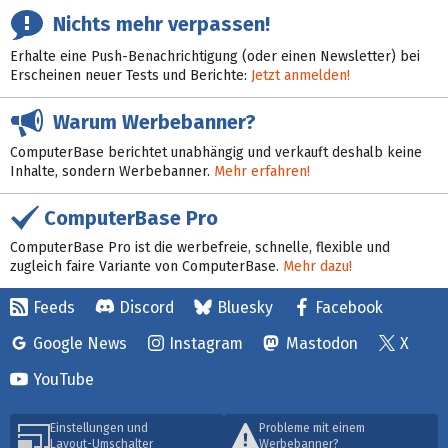
Nichts mehr verpassen!
Erhalte eine Push-Benachrichtigung (oder einen Newsletter) bei
Erscheinen neuer Tests und Berichte:
Jetzt anmelden!
Warum Werbebanner?
ComputerBase berichtet unabhängig und verkauft deshalb keine
Inhalte, sondern Werbebanner.
Mehr erfahren!
ComputerBase Pro
ComputerBase Pro ist die werbefreie, schnelle, flexible und
zugleich faire Variante von ComputerBase.
Mehr dazu!
Feeds
Discord
Bluesky
Facebook
Google News
Instagram
Mastodon
X
YouTube
Einstellungen und
Probleme mit einem
Layout-Umschalter
Werbebanner?