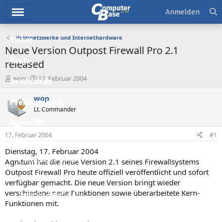
Hauptmenü
Anmelden
Heimnetzwerke und Internethardware
Ticker
Neue Version Outpost Firewall Pro 2.1
Tests
released
E
E
wop
17. Februar 2004
Downloads
r
r
s
s
wop
Preisvergleich
t
t
Lt. Commander
e
e
l
l
Forum
l
l
17. Februar 2004
#1
e
t
Aktuelles
r
a
Dienstag, 17. Februar 2004
m
Empfohlene Inhalte
Agnitum hat die neue Version 2.1 seines Firewallsystems
Outpost Firewall Pro heute offiziell veröffentlicht und sofort
Neue Beiträge
verfügbar gemacht. Die neue Version bringt wieder
verschiedene neue Funktionen sowie überarbeitete Kern-
Neueste Aktivitäten
Funktionen mit.
Leserartikel