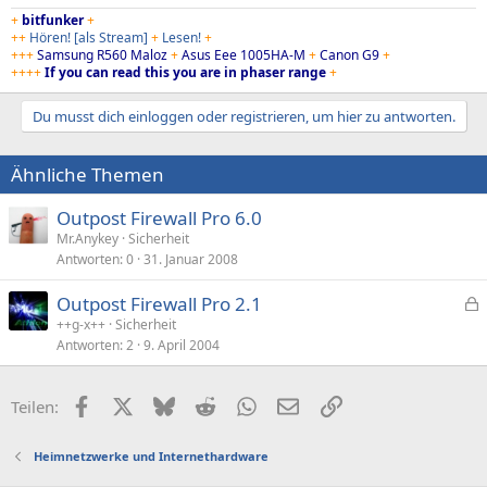
+
bitfunker
+
++
Hören!
[als Stream]
+
Lesen!
+
+++
Samsung R560 Maloz
+
Asus Eee 1005HA-M
+
Canon G9
+
++++
If you can read this you are in phaser range
+
Du musst dich einloggen oder registrieren, um hier zu antworten.
Ähnliche Themen
Outpost Firewall Pro 6.0
Mr.Anykey
Sicherheit
Antworten
0
31. Januar 2008
Outpost Firewall Pro 2.1
e
++g-x++
Sicherheit
Antworten
2
9. April 2004
s
p
e
Facebook
X (Twitter)
Bluesky
Reddit
WhatsApp
E-Mail
Link
Teilen:
r
r
Heimnetzwerke und Internethardware
t