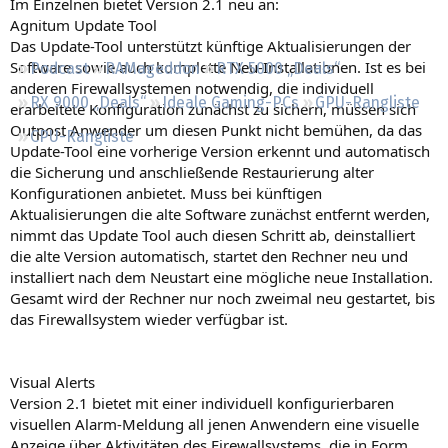
Im Einzelnen bietet Version 2.1 neu an:
Regeln
Agnitum Update Tool
Das Update-Tool unterstützt künftige Aktualisierungen der
Software sowie auch komplette Neu-Installationen. Ist es bei
Podcast
RAMageddon
RTX 5000 „Deals“
anderen Firewallsystemen notwendig, die individuell
RX 9000 „Deals“
Ideale Gaming-PCs
GPU-Rangliste
erarbeitete Konfiguration zunächst zu sichern, müssen sich
Outpost Anwender um diesen Punkt nicht bemühen, da das
CPU-Rangliste
Update-Tool eine vorherige Version erkennt und automatisch
die Sicherung und anschließende Restaurierung alter
Konfigurationen anbietet. Muss bei künftigen
Aktualisierungen die alte Software zunächst entfernt werden,
nimmt das Update Tool auch diesen Schritt ab, deinstalliert
die alte Version automatisch, startet den Rechner neu und
installiert nach dem Neustart eine mögliche neue Installation.
Gesamt wird der Rechner nur noch zweimal neu gestartet, bis
das Firewallsystem wieder verfügbar ist.
Visual Alerts
Version 2.1 bietet mit einer individuell konfigurierbaren
visuellen Alarm-Meldung all jenen Anwendern eine visuelle
Anzeige über Aktivitäten des Firewallsystems, die in Form