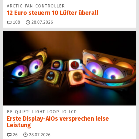
ARCTIC FAN CONTROLLER
12 Euro steuern 10 Lüfter überall
Kommentare
108
28.07.2026
BE QUIET! LIGHT LOOP IO LCD
Erste Display-AiOs versprechen leise
Leistung
Kommentare
26
28.07.2026