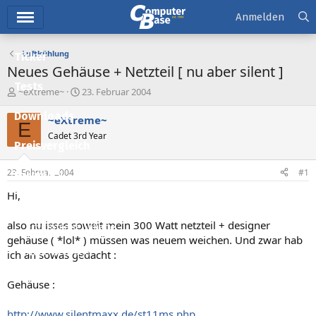
Hauptmenü
Anmelden
Luftkühlung
Ticker
Neues Gehäuse + Netzteil [ nu aber silent ]
Tests
E
E
~eXtreme~
23. Februar 2004
r
r
Downloads
s
s
~eXtreme~
E
t
t
Cadet 3rd Year
e
e
Preisvergleich
l
l
l
l
23. Februar 2004
#1
Forum
e
t
r
a
Hi,
Aktuelles
m
also nu isses soweit mein 300 Watt netzteil + designer
Empfohlene Inhalte
gehäuse ( *lol* ) müssen was neuem weichen. Und zwar hab
Neue Beiträge
ich an sowas gedacht :
Neueste Aktivitäten
Gehäuse :
Leserartikel
http://www.silentmaxx.de/st11ms.php