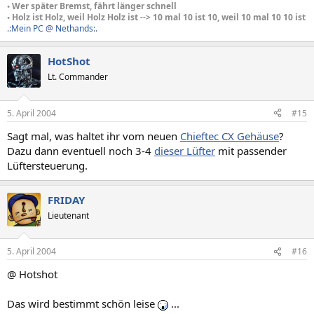
◦ Wer später Bremst, fährt länger schnell
◦ Holz ist Holz, weil Holz Holz ist --> 10 mal 10 ist 10, weil 10 mal 10 10 ist
.:Mein PC @ Nethands:.
HotShot
Lt. Commander
5. April 2004
#15
Sagt mal, was haltet ihr vom neuen
Chieftec CX Gehäuse
?
Dazu dann eventuell noch 3-4
dieser Lüfter
mit passender
Lüftersteuerung.
FRIDAY
Lieutenant
5. April 2004
#16
@ Hotshot
Das wird bestimmt schön leise
...