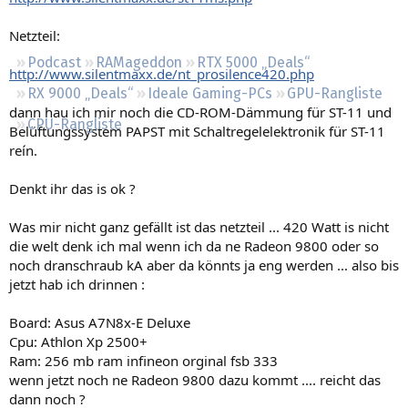
Regeln
Netzteil:
Podcast
RAMageddon
RTX 5000 „Deals“
http://www.silentmaxx.de/nt_prosilence420.php
RX 9000 „Deals“
Ideale Gaming-PCs
GPU-Rangliste
dann hau ich mir noch die CD-ROM-Dämmung für ST-11 und
CPU-Rangliste
Belüftungssystem PAPST mit Schaltregelelektronik für ST-11
reín.
Denkt ihr das is ok ?
Was mir nicht ganz gefällt ist das netzteil ... 420 Watt is nicht
die welt denk ich mal wenn ich da ne Radeon 9800 oder so
noch dranschraub kA aber da könnts ja eng werden ... also bis
jetzt hab ich drinnen :
Board: Asus A7N8x-E Deluxe
Cpu: Athlon Xp 2500+
Ram: 256 mb ram infineon orginal fsb 333
wenn jetzt noch ne Radeon 9800 dazu kommt .... reicht das
dann noch ?