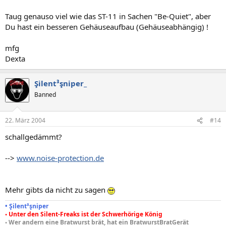
Taug genauso viel wie das ST-11 in Sachen "Be-Quiet", aber
Du hast ein besseren Gehäuseaufbau (Gehäuseabhängig) !
mfg
Dexta
Şilent³şniper_
Banned
22. März 2004
#14
schallgedämmt?
-->
www.noise-protection.de
Mehr gibts da nicht zu sagen
• Şilent³şniper
◦ Unter den Silent-Freaks ist der Schwerhörige König
◦ Wer andern eine Bratwurst brät, hat ein BratwurstBratGerät