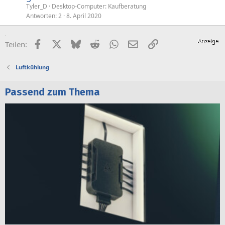
Tyler_D
Desktop-Computer: Kaufberatung
Antworten
2
8. April 2020
Facebook
X (Twitter)
Bluesky
Reddit
WhatsApp
E-Mail
Link
Teilen:
Luftkühlung
Passend zum Thema