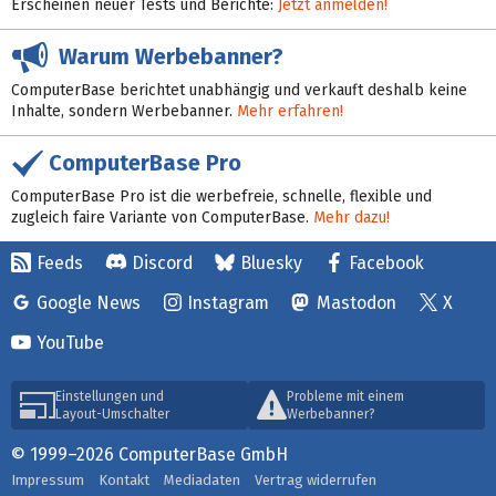
Erscheinen neuer Tests und Berichte:
Jetzt anmelden!
Warum Werbebanner?
ComputerBase berichtet unabhängig und verkauft deshalb keine
Inhalte, sondern Werbebanner.
Mehr erfahren!
ComputerBase Pro
ComputerBase Pro ist die werbefreie, schnelle, flexible und
zugleich faire Variante von ComputerBase.
Mehr dazu!
Feeds
Discord
Bluesky
Facebook
Google News
Instagram
Mastodon
X
YouTube
Einstellungen und
Probleme mit einem
Layout-Umschalter
Werbebanner?
© 1999–2026 ComputerBase GmbH
Impressum
Kontakt
Mediadaten
Vertrag widerrufen