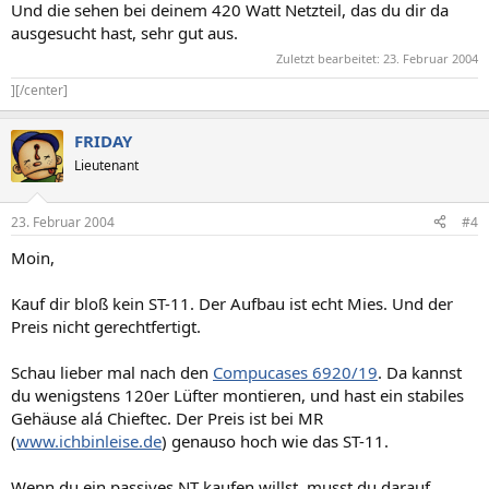
Und die sehen bei deinem 420 Watt Netzteil, das du dir da
ausgesucht hast, sehr gut aus.
Zuletzt bearbeitet:
23. Februar 2004
][/center]
FRIDAY
Lieutenant
23. Februar 2004
#4
Moin,
Kauf dir bloß kein ST-11. Der Aufbau ist echt Mies. Und der
Preis nicht gerechtfertigt.
Schau lieber mal nach den
Compucases 6920/19
. Da kannst
du wenigstens 120er Lüfter montieren, und hast ein stabiles
Gehäuse alá Chieftec. Der Preis ist bei MR
(
www.ichbinleise.de
) genauso hoch wie das ST-11.
Wenn du ein passives NT kaufen willst, musst du darauf