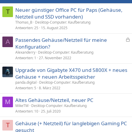
Neuer günstiger Office PC für Paps (Gehäuse,
T
Netzteil und SSD vorhanden)
Thomas_B
Desktop-Computer: Kaufberatung
Antworten
25
15. August 2025
Passendes Gehäuse/Netzteil für meine
A
e
Konfiguration?
s
Alexanderry
Desktop-Computer: Kaufberatung
p
Antworten
1
27. November 2022
e
Upgrade von Gigabyte X470 und 5800X + neues
r
Gehäuse + neuen Arbeitsspeicher
r
t
panda.digital
Desktop-Computer: Kaufberatung
Antworten
5
8. März 2022
Altes Gehäuse/Netzteil, neuer PC
M
MikeTM
Desktop-Computer: Kaufberatung
Antworten
10
25. Juli 2020
Gehäuse (+ Netzteil) für langlebigen Gaming PC
T
gesucht