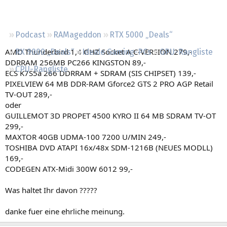
Regeln
Podcast
RAMageddon
RTX 5000 „Deals“
AMD Thunderbird 1,4 GHZ Socket A C-VERSION 279,-
RX 9000 „Deals“
Ideale Gaming-PCs
GPU-Rangliste
DDRRAM 256MB PC266 KINGSTON 89,-
CPU-Rangliste
ECS K7S5a 266 DDRRAM + SDRAM (SIS CHIPSET) 139,-
PIXELVIEW 64 MB DDR-RAM Gforce2 GTS 2 PRO AGP Retail
TV-OUT 289,-
oder
GUILLEMOT 3D PROPET 4500 KYRO II 64 MB SDRAM TV-OT
299,-
MAXTOR 40GB UDMA-100 7200 U/MIN 249,-
TOSHIBA DVD ATAPI 16x/48x SDM-1216B (NEUES MODLL)
169,-
CODEGEN ATX-Midi 300W 6012 99,-
Was haltet Ihr davon ?????
danke fuer eine ehrliche meinung.