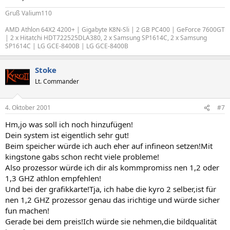
Gruß Valium110
AMD Athlon 64X2 4200+ | Gigabyte K8N-Sli | 2 GB PC400 | GeForce 7600GT
| 2 x Hitatchi HDT722525DLA380, 2 x Samsung SP1614C, 2 x Samsung
SP1614C | LG GCE-8400B | LG GCE-8400B
Stoke
Lt. Commander
4. Oktober 2001
#7
Hm,jo was soll ich noch hinzufügen!
Dein system ist eigentlich sehr gut!
Beim speicher würde ich auch eher auf infineon setzen!Mit
kingstone gabs schon recht viele probleme!
Also prozessor würde ich dir als kommpromiss nen 1,2 oder
1,3 GHZ athlon empfehlen!
Und bei der grafikkarte!Tja, ich habe die kyro 2 selber,ist für
nen 1,2 GHZ prozessor genau das irichtige und würde sicher
fun machen!
Gerade bei dem preis!Ich würde sie nehmen,die bildqualität