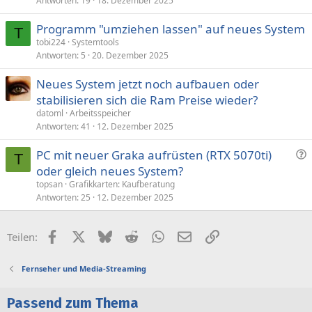
Antworten
19
18. Dezember 2025
Programm "umziehen lassen" auf neues System
T
tobi224
Systemtools
Antworten
5
20. Dezember 2025
Neues System jetzt noch aufbauen oder
stabilisieren sich die Ram Preise wieder?
datoml
Arbeitsspeicher
Antworten
41
12. Dezember 2025
F
PC mit neuer Graka aufrüsten (RTX 5070ti)
T
r
oder gleich neues System?
a
topsan
Grafikkarten: Kaufberatung
g
Antworten
25
12. Dezember 2025
e
Facebook
X (Twitter)
Bluesky
Reddit
WhatsApp
E-Mail
Link
Teilen:
Fernseher und Media-Streaming
Passend zum Thema