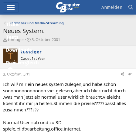
Hauptmenü
Anmelden
Fernseher und Media-Streaming
Ticker
Neues System.
Tests
E
E
tomtiger
3. Oktober 2001
r
r
Downloads
s
s
tomtiger
T
t
t
Cadet 1st Year
e
e
Preisvergleich
l
l
l
l
3. Oktober 2001
#1
Forum
e
t
r
a
Ich will mir ein neues system zulegen,und habe schon
Aktuelles
m
sooooooooooooooo viel gelesen,aber ich blick nicht durch
,was man jetzt als normal user wirklich braucht.vieleicht
Empfohlene Inhalte
koennt ihr mir ja helfen.Stimmen die preise?????passt alles
Neue Beiträge
zusammen??????
Neueste Aktivitäten
Normal User =ab und zu 3D
spiele,bildbearbeitung,office,internet.
Leserartikel