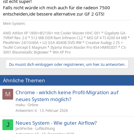
ist echt super!
Falls nicht würde ich mich auch für die radeon 7500
entscheiden,ide bessere alternative zur GF 2 GTS!
Mein System:
AMD Athlon XP 1800+@2100+ mit Cooler Master HHC-001 * Gigabyte GA-
7VRXP Rev. 2.0 * 512 MB-DDR Ram Infineon CL2 * MSI GF 4 TI 4200 64 MB *
PlexWriter 24/10/40A + LG GSA 4040B DVD-RW * Creative Audigy 2 ZS +
Teufel Concept E Magnum * Ilyama Vision Master Pro 454 HM903DT * CS-
3001 Blaumetallic Bigtower * Win XP Pro
Du musst dich einloggen oder registrieren, um hier zu antworten.
Ähnliche Themen
Chrome - wirklich keine Profil-Migration auf
M
neues System möglich?
maku
Online
Antworten
6
13. Februar 2026
Neues System - Wie guter Airflow?
J
JackFerbie
Luftkühlung