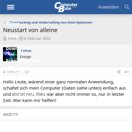
Hauptmenü
Anmelden
Overclocking und Undervolting von Intel-Systemen
Ticker
Neustart von alleine
Tests
E
E
Timo
4. Februar 2002
r
r
Downloads
s
s
Timo
t
t
Ensign
e
e
Preisvergleich
l
l
l
l
4. Februar 2002
#1
Forum
e
t
r
a
Hallo Leute, wärend einer ganz normalen Anwendung,
Aktuelles
m
schaltet sich mein Computer (Daten siehe unten) einfach aus
und startet neu. Dies war aber nicht immer so, nur in letzter
Empfohlene Inhalte
Zeit. Wer kann mir helfen?
Neue Beiträge
Neueste Aktivitäten
Leserartikel