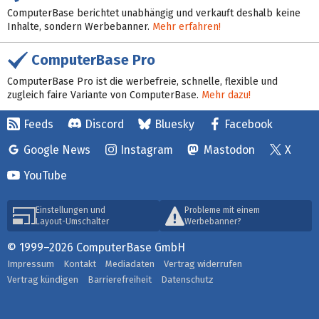
ComputerBase berichtet unabhängig und verkauft deshalb keine
Inhalte, sondern Werbebanner.
Mehr erfahren!
ComputerBase Pro
ComputerBase Pro ist die werbefreie, schnelle, flexible und
zugleich faire Variante von ComputerBase.
Mehr dazu!
Feeds
Discord
Bluesky
Facebook
Google News
Instagram
Mastodon
X
YouTube
Einstellungen und
Probleme mit einem
Layout-Umschalter
Werbebanner?
© 1999–2026 ComputerBase GmbH
Impressum
Kontakt
Mediadaten
Vertrag widerrufen
Vertrag kündigen
Barrierefreiheit
Datenschutz