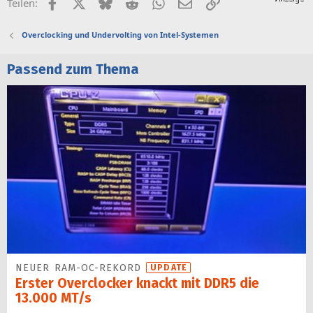
Facebook
X (Twitter)
Bluesky
Reddit
WhatsApp
E-Mail
Link
Teilen:
Overclocking und Undervolting von Intel-Systemen
Passend zum Thema
NEUER RAM-OC-REKORD
UPDATE
Erster Overclocker knackt mit DDR5 die
13.000 MT/s