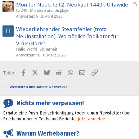
Monitor-Noob Teil 2: Neukauf 1440p Ultawide
e
tvr240
Monitore und Displays
Antworten
6
3. April 2026
s
p
Wiederkehrender Steamfehler (trotz
e
H
Neuinstallation). Womöglich Indikator für
r
Virus/Hack?
r
t
Hello_World
Sicherheit
Antworten
18
8. März 2026
Facebook
X (Twitter)
Bluesky
Reddit
WhatsApp
E-Mail
Link
Teilen:
Webseiten und soziale Netzwerke
Nichts mehr verpassen!
Erhalte eine Push-Benachrichtigung (oder einen Newsletter) bei
Erscheinen neuer Tests und Berichte:
Jetzt anmelden!
Warum Werbebanner?