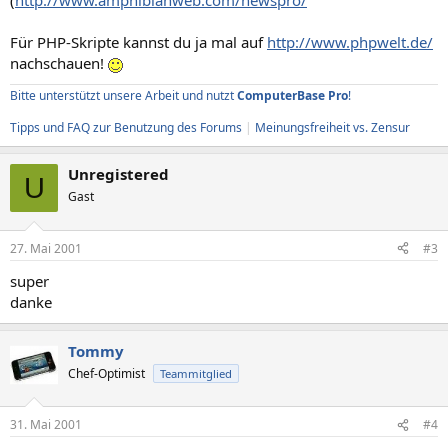
(
http://www.amphibianweb.com/newspro/
Für PHP-Skripte kannst du ja mal auf
http://www.phpwelt.de/
nachschauen!
Bitte unterstützt unsere Arbeit und nutzt
ComputerBase Pro
!
Tipps und FAQ zur Benutzung des Forums
|
Meinungsfreiheit vs. Zensur
Unregistered
U
Gast
27. Mai 2001
#3
super
danke
Tommy
Chef-Optimist
Teammitglied
31. Mai 2001
#4