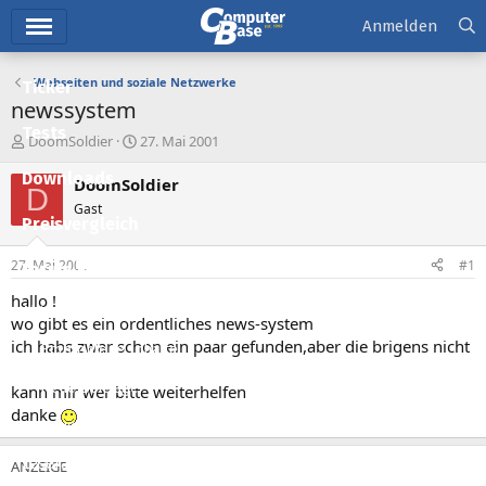
Hauptmenü
Anmelden
Webseiten und soziale Netzwerke
Ticker
newssystem
Tests
E
E
DoomSoldier
27. Mai 2001
r
r
Downloads
s
s
DoomSoldier
D
t
t
Gast
e
e
Preisvergleich
l
l
l
l
27. Mai 2001
#1
Forum
e
t
r
a
hallo !
Aktuelles
m
wo gibt es ein ordentliches news-system
ich habs zwar schon ein paar gefunden,aber die brigens nicht
Empfohlene Inhalte
Neue Beiträge
kann mir wer bitte weiterhelfen
danke
Neueste Aktivitäten
Leserartikel