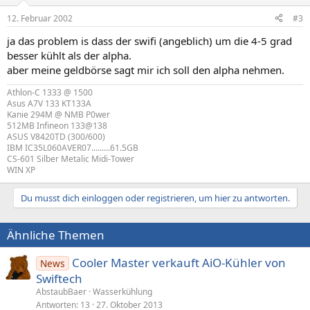
12. Februar 2002
#3
ja das problem is dass der swifi (angeblich) um die 4-5 grad
besser kühlt als der alpha.
aber meine geldbörse sagt mir ich soll den alpha nehmen.
Athlon-C 1333 @ 1500
Asus A7V 133 KT133A
Kanie 294M @ NMB P0wer
512MB Infineon 133@138
ASUS V8420TD (300/600)
IBM IC35L060AVER07.........61.5GB
CS-601 Silber Metalic Midi-Tower
WIN XP
Du musst dich einloggen oder registrieren, um hier zu antworten.
Ähnliche Themen
Cooler Master verkauft AiO-Kühler von
News
Swiftech
AbstaubBaer
Wasserkühlung
Antworten
13
27. Oktober 2013