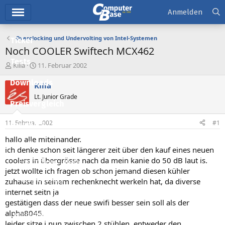
Hauptmenü
Anmelden
Overclocking und Undervolting von Intel-Systemen
Ticker
Noch COOLER Swiftech MCX462
Tests
E
E
Killa
11. Februar 2002
r
r
Downloads
s
s
Killa
t
t
Lt. Junior Grade
e
e
Preisvergleich
l
l
l
l
11. Februar 2002
#1
Forum
e
t
r
a
hallo alle miteinander.
Aktuelles
m
ich denke schon seit längerer zeit über den kauf eines neuen
coolers in übergrösse nach da mein kanie do 50 dB laut is.
Empfohlene Inhalte
jetzt wollte ich fragen ob schon jemand diesen kühler
Neue Beiträge
zuhause in seinem rechenknecht werkeln hat, da diverse
internet seitn ja
Neueste Aktivitäten
gestätigen dass der neue swifi besser sein soll als der
alpha8045.
Leserartikel
leider sitze i nun zwischen 2 stühlen. entweder den