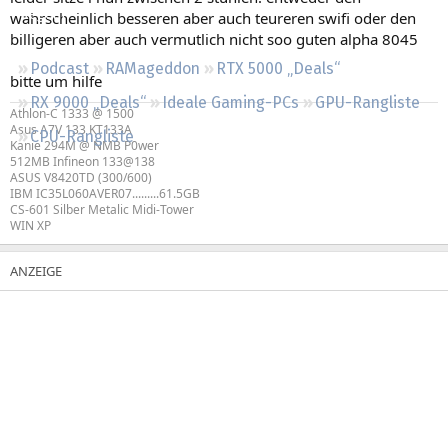
Regeln
wahrscheinlich besseren aber auch teureren swifi oder den
billigeren aber auch vermutlich nicht soo guten alpha 8045
Podcast
RAMageddon
RTX 5000 „Deals“
bitte um hilfe
RX 9000 „Deals“
Ideale Gaming-PCs
GPU-Rangliste
Athlon-C 1333 @ 1500
Asus A7V 133 KT133A
CPU-Rangliste
Kanie 294M @ NMB P0wer
512MB Infineon 133@138
ASUS V8420TD (300/600)
IBM IC35L060AVER07.........61.5GB
CS-601 Silber Metalic Midi-Tower
WIN XP