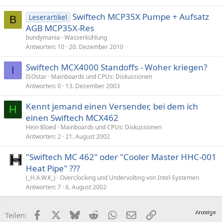
Swiftech MCP35X Pumpe + Aufsatz
Leserartikel
B
AGB MCP35X-Res
bundymania
Wasserkühlung
Antworten
10
20. Dezember 2010
Swiftech MCX4000 Standoffs - Woher kriegen?
I
ISOstar
Mainboards und CPUs: Diskussionen
Antworten
0
13. Dezember 2003
Kennt jemand einen Versender, bei dem ich
H
einen Swiftech MCX462
Hein Bloed
Mainboards und CPUs: Diskussionen
Antworten
2
21. August 2002
"Swiftech MC 462" oder "Cooler Master HHC-001
Heat Pipe" ???
(_H.A.W.K_)
Overclocking und Undervolting von Intel-Systemen
Antworten
7
6. August 2002
Facebook
X (Twitter)
Bluesky
Reddit
WhatsApp
E-Mail
Link
Teilen: