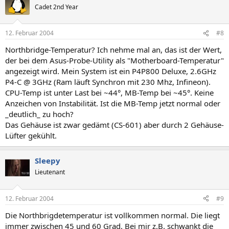
Cadet 2nd Year
12. Februar 2004
#8
Northbridge-Temperatur? Ich nehme mal an, das ist der Wert,
der bei dem Asus-Probe-Utility als "Motherboard-Temperatur"
angezeigt wird. Mein System ist ein P4P800 Deluxe, 2.6GHz
P4-C @ 3GHz (Ram läuft Synchron mit 230 Mhz, Infineon).
CPU-Temp ist unter Last bei ~44°, MB-Temp bei ~45°. Keine
Anzeichen von Instabilität. Ist die MB-Temp jetzt normal oder
_deutlich_ zu hoch?
Das Gehäuse ist zwar gedämt (CS-601) aber durch 2 Gehäuse-
Lüfter gekühlt.
Sleepy
Lieutenant
12. Februar 2004
#9
Die Northbrigdetemperatur ist vollkommen normal. Die liegt
immer zwischen 45 und 60 Grad. Bei mir z.B. schwankt die