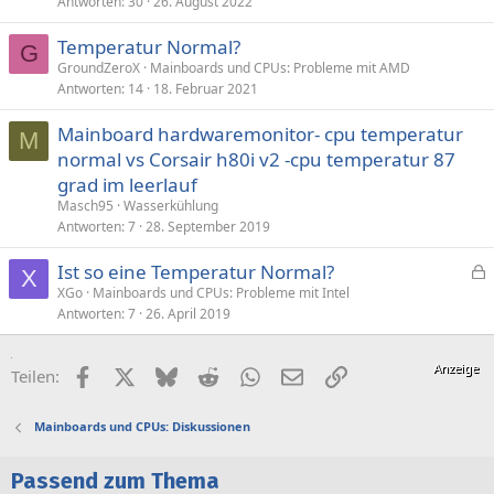
Antworten
30
26. August 2022
Temperatur Normal?
G
GroundZeroX
Mainboards und CPUs: Probleme mit AMD
Antworten
14
18. Februar 2021
Mainboard hardwaremonitor- cpu temperatur
M
normal vs Corsair h80i v2 -cpu temperatur 87
grad im leerlauf
Masch95
Wasserkühlung
Antworten
7
28. September 2019
Ist so eine Temperatur Normal?
X
e
XGo
Mainboards und CPUs: Probleme mit Intel
Antworten
7
26. April 2019
s
p
e
Facebook
X (Twitter)
Bluesky
Reddit
WhatsApp
E-Mail
Link
Teilen:
r
r
Mainboards und CPUs: Diskussionen
t
Passend zum Thema