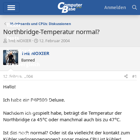
Hauptmenü
Anmelden
Mainboards und CPUs: Diskussionen
Ticker
Northbridge-Temperatur normal?
Tests
E
E
THE NOXIER
12. Februar 2004
r
r
Downloads
s
s
THE NOXIER
t
t
Banned
e
e
Preisvergleich
l
l
l
l
12. Februar 2004
#1
Forum
e
t
r
a
Hallo!
Aktuelles
m
Ich habe ein P4P800 Deluxe.
Empfohlene Inhalte
Neue Beiträge
Nachdem ich gespielt habe, beträgt die Temperatur der
Northbridge ca 45°C oder manchmal auch bis zu 47°C.
Neueste Aktivitäten
Ist das noch normal? Oder ist da vielleicht der kontakt zum
Leserartikel
Kühler verlorengegangen? sogar meine CPU ist kühler!