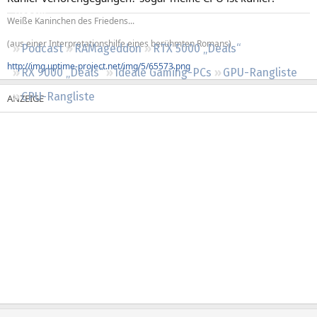
Regeln
Weiße Kaninchen des Friedens...
(aus einer Interpretationshilfe eines berühmten Romans)
Podcast
RAMageddon
RTX 5000 „Deals“
http://img.uptime-project.net/img/5/65573.png
RX 9000 „Deals“
Ideale Gaming-PCs
GPU-Rangliste
CPU-Rangliste