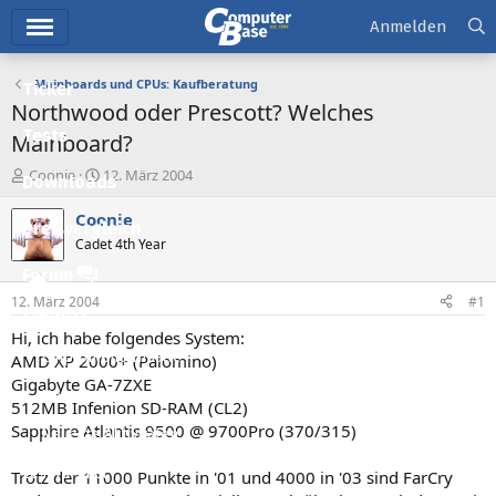
Hauptmenü
Anmelden
Mainboards und CPUs: Kaufberatung
Ticker
Northwood oder Prescott? Welches
Tests
Mainboard?
E
E
Coonie
12. März 2004
Downloads
r
r
s
s
Coonie
Preisvergleich
t
t
Cadet 4th Year
e
e
l
l
Forum
l
l
12. März 2004
#1
e
t
Aktuelles
r
a
Hi, ich habe folgendes System:
m
Empfohlene Inhalte
AMD XP 2000+ (Palomino)
Gigabyte GA-7ZXE
Neue Beiträge
512MB Infenion SD-RAM (CL2)
Sapphire Atlantis 9500 @ 9700Pro (370/315)
Neueste Aktivitäten
Leserartikel
Trotz der 11000 Punkte in '01 und 4000 in '03 sind FarCry