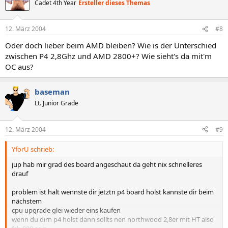
Cadet 4th Year
Ersteller dieses Themas
12. März 2004
#8
Oder doch lieber beim AMD bleiben? Wie is der Unterschied
zwischen P4 2,8Ghz und AMD 2800+? Wie sieht's da mit'm
OC aus?
baseman
Lt. Junior Grade
12. März 2004
#9
YforU schrieb:
jup hab mir grad des board angeschaut da geht nix schnelleres
drauf
problem ist halt wennste dir jetztn p4 board holst kannste dir beim
nächstem
cpu upgrade glei wieder eins kaufen
wenn du dirn p4 holst dann sollts nen northwood 2,8er mit HT also