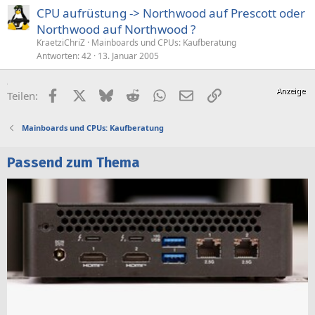
CPU aufrüstung -> Northwood auf Prescott oder
Northwood auf Northwood ?
KraetziChriZ
Mainboards und CPUs: Kaufberatung
Antworten
42
13. Januar 2005
Facebook
X (Twitter)
Bluesky
Reddit
WhatsApp
E-Mail
Link
Teilen:
Mainboards und CPUs: Kaufberatung
Passend zum Thema