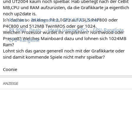
und UT2004 kaum noch spielbar. Hab überlegt nach der CeBit
Regeln
MB,CPU und RAM aufzurüsten, da die Grafikkarte ja eigentlich
noch up2date is.
Ich dachte so an einen P4 2,8Ghz auf ASUS P4P800 oder
Podcast
RAMageddon
RTX 5000 „Deals“
P4C800 und 512MB TwinMOS oder gar 1024.
RX 9000 „Deals“
Ideale Gaming-PCs
GPU-Rangliste
Welchen Prozessor würdet ihr empfehlen? Northwood oder
Prescott? Welches Mainboard dazu und lohnen sich 1024MB
CPU-Rangliste
Ram?
Lohnt sich das ganze generell noch mit der Grafikkarte oder
sind damit kommende Spiele nicht mehr spielbar?
Coonie