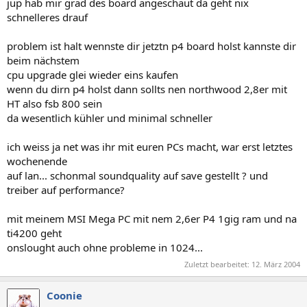
jup hab mir grad des board angeschaut da geht nix
schnelleres drauf
problem ist halt wennste dir jetztn p4 board holst kannste dir
beim nächstem
cpu upgrade glei wieder eins kaufen
wenn du dirn p4 holst dann sollts nen northwood 2,8er mit
HT also fsb 800 sein
da wesentlich kühler und minimal schneller
ich weiss ja net was ihr mit euren PCs macht, war erst letztes
wochenende
auf lan... schonmal soundquality auf save gestellt ? und
treiber auf performance?
mit meinem MSI Mega PC mit nem 2,6er P4 1gig ram und na
ti4200 geht
onslought auch ohne probleme in 1024...
Zuletzt bearbeitet:
12. März 2004
Coonie