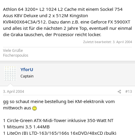
d.h. beim P4 bis maximal 3,6 (evtl auch nurnoch bis 3,4) beim A64 bis
3800+
Athlon 64 3200+ L2 1024 L2 Cache mit einem Sockel 754
Asus K8V Deluxe und 2 x 512M Kingston
KVR400X64C3A/512. Dazu dann z.B. eine Geforce FX 5900XT
und alles ist für die nächsten 2 Jahre Top, eventuell nur einmal
die Graka tauschen, der Prozessor reicht locker.
Zuletzt bearbeitet:
3. April 2004
Viele Grüße
Fischeropoulos
YforU
Captain
3. April 2004
#13
gg so schaut meine bestellung bei KM-elektronik vom
mittwoch aus
1 Circle-Green ATX-Midi-Tower inklusive 350-Watt NT
1 Mitsumi 3.5 1.44MB
1 LiteOn (B) LTD-163/165/166s 16xDVD/48xCD (bulk)