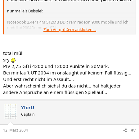
nur mal als Beispiel:
Notebook 2,4er P4M 512MB DDR ram radeon 9000 mobile und ich
daddl ut2004Demo in 1024...
Zum Vergrößern anklicken....
bei dir sollten mindestens 1280 drinn sein - ansonsten haste
irgendwon groben
mist zusammengebaut
total müll
aber wennste unbedingt aufrüsten willst und dein board fsb 333er
sry
cpus
PIV 2,75 GfTi 4200 und 12000 Punkte in 3dMark.
verpackt hol dirn ~2800er xp oder so bevor du dein geld sinnlos
Bei mir läuft UT 2004 im onslaught auf keinem Fall flüssig...
rausschmeisst
fürn neues board des beim nächstem cpu upgrade zwangsläufig
Und erst recht nicht im Assault....
raus muss
Aber wahrscheinlich siehst du das nicht... hat halt jeder
andere Ansprüche an einem flüssigen Spiellauf...
YforU
Captain
12. März 2004
#7