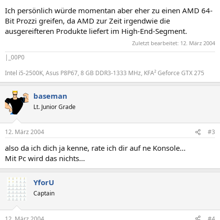
Ich persönlich würde momentan aber eher zu einen AMD 64-
Bit Prozzi greifen, da AMD zur Zeit irgendwie die
ausgereifteren Produkte liefert im High-End-Segment.
Zuletzt bearbeitet:
12. März 2004
|_00P0
Intel i5-2500K, Asus P8P67, 8 GB DDR3-1333 MHz, KFA² Geforce GTX 275
baseman
Lt. Junior Grade
12. März 2004
#3
also da ich dich ja kenne, rate ich dir auf ne Konsole...
Mit Pc wird das nichts...
YforU
Captain
12. März 2004
#4