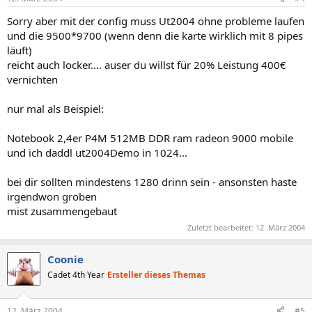
Sorry aber mit der config muss Ut2004 ohne probleme laufen
und die 9500*9700 (wenn denn die karte wirklich mit 8 pipes
läuft)
reicht auch locker.... auser du willst für 20% Leistung 400€
vernichten
nur mal als Beispiel:
Notebook 2,4er P4M 512MB DDR ram radeon 9000 mobile
und ich daddl ut2004Demo in 1024...
bei dir sollten mindestens 1280 drinn sein - ansonsten haste
irgendwon groben
mist zusammengebaut
Zuletzt bearbeitet:
12. März 2004
Coonie
Cadet 4th Year
Ersteller dieses Themas
12. März 2004
#5