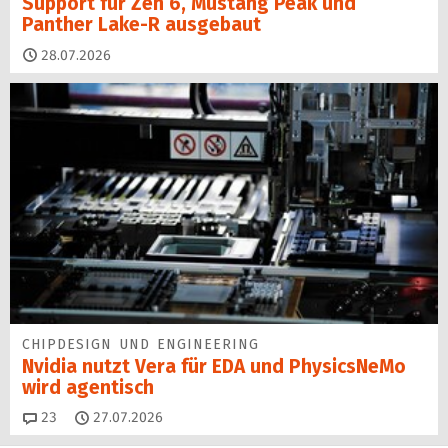
Support für Zen 6, Mustang Peak und
Panther Lake-R ausgebaut
28.07.2026
CHIPDESIGN UND ENGINEERING
Nvidia nutzt Vera für EDA und PhysicsNeMo
wird agentisch
Kommentare
23
27.07.2026