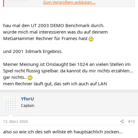
fsb 800 sein
Zum Vergrößern anklicken....
da wesentlich kühler und minimal schneller
ich weiss ja net was ihr mit euren PCs macht, war erst letztes
wochenende
hau mal den UT 2003 DEMO Benchmark durch.
auf lan... schonmal soundquality auf save gestellt ? und treiber auf
würde mich mal interessieren was du auf deinem
performance?
MeGaHammer Rechner für Frames hast
mit meinem MSI Mega PC mit nem 2,6er P4 1gig ram und na ti4200
geht
und 2001 3dmark Ergebnis.
onslought auch ohne probleme in 1024...
Meiner Meinung ist Onslaught bei 1024 an vielen Stellen im
Spiel nicht flüssig spielbar. da kannst du mir nichts erzählen...
gar nichts..
mein Rechner läuft gut, das seh ich auch auf LAN
YforU
Captain
12. März 2004
#10
also so wie ich des seh willste eh hauptsächlich zocken...