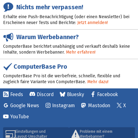
Nichts mehr verpassen!
Erhalte eine Push-Benachrichtigung (oder einen Newsletter) bei
Erscheinen neuer Tests und Berichte:
Jetzt anmelden!
Warum Werbebanner?
ComputerBase berichtet unabhängig und verkauft deshalb keine
Inhalte, sondern Werbebanner.
Mehr erfahren!
ComputerBase Pro
ComputerBase Pro ist die werbefreie, schnelle, flexible und
zugleich faire Variante von ComputerBase.
Mehr dazu!
Feeds
Discord
Bluesky
Facebook
Google News
Instagram
Mastodon
X
YouTube
Einstellungen und
Probleme mit einem
Layout-Umschalter
Werbebanner?