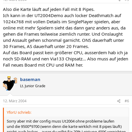
Also die Karte läuft auf jeden Fall mit 8 Pipes.
Ich kann in der UT2004Demo auch locker Deathmatch auf
1024x768 mit vollen Details im SinglePlayer spielen, aber
online mit mehr Spielern sieht das dann ganz anders aus, da
gehen die Frames teilweise ziemlich runter. Und Onslaught
und Assault gehen schonmal garnicht. ONS dauerhaft unter
30 Frames, AS dauerhaft unter 20 Frames.
Auf das Board passt kein größerer CPU, ausserdem hab ich ja
noch SD-RAM und nen Via133 Chipsatz... Also muss auf jeden
Fall neues Board mit CPU und RAM her.
baseman
Lt. Junior Grade
12. März 2004
#6
YforU schrieb:
Sorry aber mit der config muss Ut2004 ohne probleme laufen
und die 9500*9700 (wenn denn die karte wirklich mit 8 pipes läuft)
reicht auch locker.... auser du willst für 20% Leistung 400€ vernichten