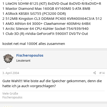
1 LiteON SOHW-812S (KIT) 8xDVD-Dual 8xDVD-R/8xDVD+R
1 Maxtor Diamond Max 160GB 6Y160M0 S-ATA 8MB
1 ASRock K8S8X SiS755 (PC3200 DDR)
2 512MB Kingston CL3 DDRAM PC400 KVR400X64C3/A 512
1 AMD Athlon 64 3000+ Clawhammer 400MHz 64Bit
1 Arctic Silencer 64 CPU-Kühler Sockel-754/939/940
1 Club-3D (R) nVidia GeForceFX-5900XT DVI/TV-Out
kostet net mal 1000€ alles zusammen
Fischeropoulos
Lieutenant
3. April 2004
#14
Gute Wahl!!! Wie biste auf die Speicher gekommen, denn die
hatte ich ja auch vorgeschlagen?
Viele Grüße
Fischeropoulos