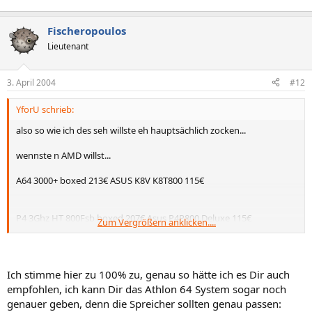
Fischeropoulos
Lieutenant
3. April 2004
#12
YforU schrieb:
also so wie ich des seh willste eh hauptsächlich zocken...
wennste n AMD willst...
A64 3000+ boxed 213€ ASUS K8V K8T800 115€
P4 3Ghz HT 800Fsb boxed 207€ Asus P4P800 Deluxe 115€
Zum Vergrößern anklicken....
und jeweils noch 512-1024MB DDR ram
der Preisunterschied ist net groß und der A64 besser zum zocken
Ich stimme hier zu 100% zu, genau so hätte ich es Dir auch
empfohlen, ich kann Dir das Athlon 64 System sogar noch
aufrüsten kannste aber bei beiden nicht besondertst viel.
genauer geben, denn die Spreicher sollten genau passen: