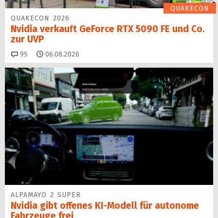
QUAKECON
QUAKECON 2026
Nvidia verkauft GeForce RTX 5090 FE und Co.
zur UVP
Kommentare
95
06.08.2026
ALPAMAYO 2 SUPER
Nvidia gibt offenes KI-Modell für autonome
Fahrzeuge frei