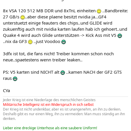
8x VSA 120 512 MB DDR und 8xTnL einheiten
..Bandbreite:
27 GB/s
..aber diese plaene besitzt nvidia ja...GF4
unterstuetzt einige feauters des chips..und GLIDE wird
zukuenftig auch mit nvidia karten laufen hab ich gehoert..und
Quake 4 wird auch Glide unterstützen -> Kick Ass mit V5
..nix da GF3
..just Voodoo
3dfx ist tot, die fans nicht! Treiber kommen schon noch
neue..spaetestens wenn treiber leaken..
PS: V5 karten sind NICHT alt
..kamen NACH der GF2 GTS
raus
CYa
Jeder Krieg ist eine Niederlage des menschlichen Geistes
Militärische Intelligenz ist ein Widerspruch in sich selbst
Der Krieg ist nicht undenkbar, aber es ist unangenehm, an ihn zu denken.
Deshalb gibt es nur einen Weg, ihn zu vermeiden: Man muss ständig an ihn
denken.
Lieber eine dreckige Unterhose als eine saubere Uniform!