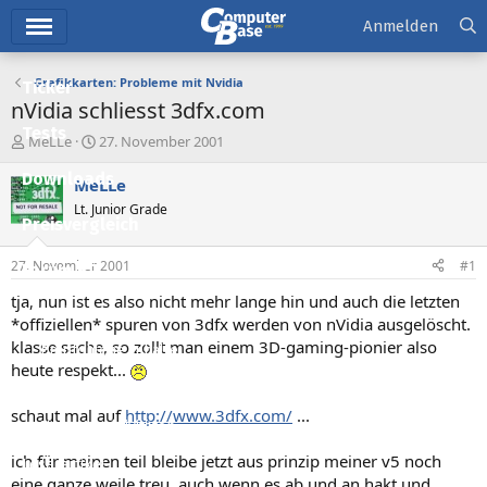
Hauptmenü
Anmelden
Grafikkarten: Probleme mit Nvidia
Ticker
nVidia schliesst 3dfx.com
Tests
E
E
MeLLe
27. November 2001
r
r
Downloads
s
s
MeLLe
t
t
Lt. Junior Grade
e
e
Preisvergleich
l
l
l
l
27. November 2001
#1
Forum
e
t
r
a
tja, nun ist es also nicht mehr lange hin und auch die letzten
Aktuelles
m
*offiziellen* spuren von 3dfx werden von nVidia ausgelöscht.
klasse sache, so zollt man einem 3D-gaming-pionier also
Empfohlene Inhalte
heute respekt...
Neue Beiträge
schaut mal auf
http://www.3dfx.com/
...
Neueste Aktivitäten
ich für meinen teil bleibe jetzt aus prinzip meiner v5 noch
Leserartikel
eine ganze weile treu, auch wenn es ab und an hakt und