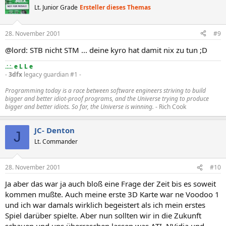
Lt. Junior Grade
Ersteller dieses Themas
28. November 2001
#9
@lord: STB nicht STM ... deine kyro hat damit nix zu tun ;D
.:.:. e L L e
-
3dfx
legacy guardian #1 -
Programming today is a race between software engineers striving to build
bigger and better idiot-proof programs, and the Universe trying to produce
bigger and better idiots. So far, the Universe is winning.
- Rich Cook
JC- Denton
J
Lt. Commander
28. November 2001
#10
Ja aber das war ja auch bloß eine Frage der Zeit bis es soweit
kommen mußte. Auch meine erste 3D Karte war ne Voodoo 1
und ich war damals wirklich begeistert als ich mein erstes
Spiel darüber spielte. Aber nun sollten wir in die Zukunft