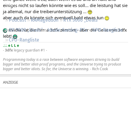
Regeln
einiges nicht so laufen könnte wie es soll... die leistung hat sie
ja allemal, nur die treiberunterstützung ...
aber auch da könnte sich eventuell bald etwas tun
Podcast
RAMageddon
RTX 5000 „Deals“
nVidia hat die Firma 3dfx zerstört - aber der Geist von 3dfx
RX 9000 „Deals“
Ideale Gaming-PCs
GPU-Rangliste
lebt!
CPU-Rangliste
.:.:. e L L e
-
3dfx
legacy guardian #1 -
Programming today is a race between software engineers striving to build
bigger and better idiot-proof programs, and the Universe trying to produce
bigger and better idiots. So far, the Universe is winning.
- Rich Cook