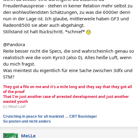
Freudenhauspreise - stehen in keiner Relation mehr selbst zu
den wohlwollendsten Schätzungen, zu was die 6000er denn
nun in der Lage ist. Ich glaube, mittlerweile haben GF3 und
Radeon8500 sie aber auch abgehängt.
Stillstand ist halt Rückschritt. *schnief*
@Pandora
Reite besser nicht die Specs, die sind wahrscheinlich genau so
realistisch wie die vom Kyro3 (also 0). Alles heiße Luft, wenn
du mich fragst.
Was meintest du eigentlich für eine Sache zwischen 3dfx und
STM?
They got a file on me and it's a mile long and they say that they got all
of the proof
That I'm just another case of arrested development and just another
wasted youth
(c) Meat Loaf
Crunching in peace for all mankind
....
CBT Basislager
So posten und nicht anders
MeLLe