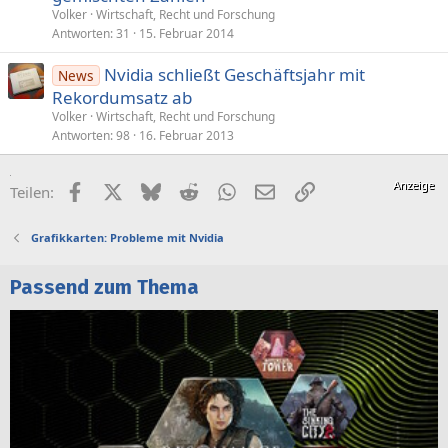
Volker
Wirtschaft, Recht und Forschung
Antworten
31
15. Februar 2014
Nvidia schließt Geschäftsjahr mit
News
Rekordumsatz ab
Volker
Wirtschaft, Recht und Forschung
Antworten
98
16. Februar 2013
Facebook
X (Twitter)
Bluesky
Reddit
WhatsApp
E-Mail
Link
Teilen:
Grafikkarten: Probleme mit Nvidia
Passend zum Thema