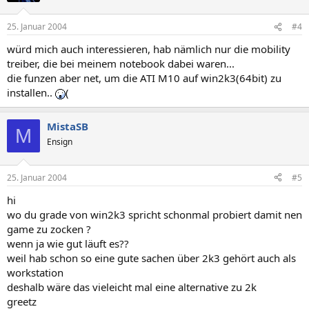
25. Januar 2004
#4
würd mich auch interessieren, hab nämlich nur die mobility
treiber, die bei meinem notebook dabei waren...
die funzen aber net, um die ATI M10 auf win2k3(64bit) zu
installen..
(
MistaSB
M
Ensign
25. Januar 2004
#5
hi
wo du grade von win2k3 spricht schonmal probiert damit nen
game zu zocken ?
wenn ja wie gut läuft es??
weil hab schon so eine gute sachen über 2k3 gehört auch als
workstation
deshalb wäre das vieleicht mal eine alternative zu 2k
greetz