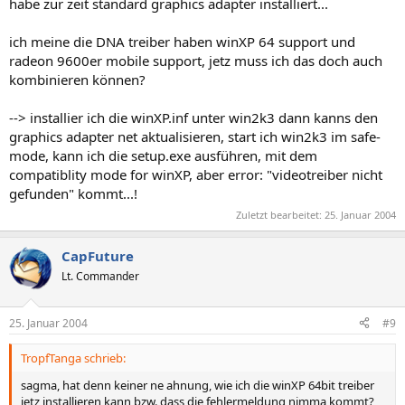
habe zur zeit standard graphics adapter installiert...
ich meine die DNA treiber haben winXP 64 support und
radeon 9600er mobile support, jetz muss ich das doch auch
kombinieren können?
--> installier ich die winXP.inf unter win2k3 dann kanns den
graphics adapter net aktualisieren, start ich win2k3 im safe-
mode, kann ich die setup.exe ausführen, mit dem
compatiblity mode for winXP, aber error: "videotreiber nicht
gefunden" kommt...!
Zuletzt bearbeitet:
25. Januar 2004
CapFuture
Lt. Commander
25. Januar 2004
#9
TropfTanga schrieb:
sagma, hat denn keiner ne ahnung, wie ich die winXP 64bit treiber
jetz installieren kann bzw. dass die fehlermeldung nimma kommt?