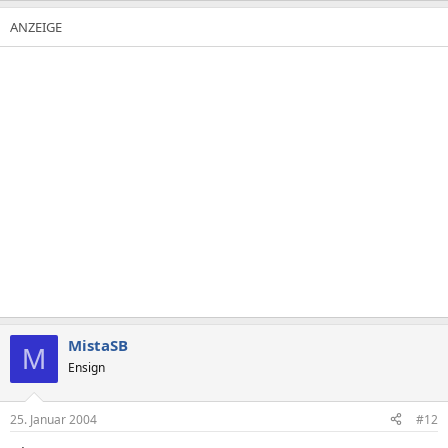
MistaSB
M
Ensign
25. Januar 2004
#12