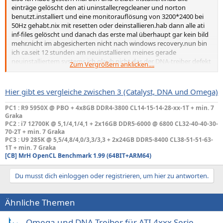
einträge gelöscht den ati uninstaller,regcleaner und norton
benutzt.installiert und eine monitorauflösung von 3200*2400 bei
50Hz gehabt.nix mit resetten oder deinstallieren.hab dann alle ati
inf-files gelöscht und danach das erste mal überhaupt gar kein bild
mehr.nicht im abgesicherten nicht nach windows recovery.nun bin
ich ca.seit 12 stunden am neuinstallieren meines gerade
neuinstalliertem systems.ich glaub nicht das der DNA-treiber defekt
Zum Vergrößern anklicken....
ist oder es immer passiert aber der ist mir echt zu heikel obwohl er
wohl einen tick schneller ist als der omega.werde weiterhin mit
Omega gamen weil ich damit bisher in keiner version
Hier gibt es vergleiche zwischen 3 (Catalyst, DNA und Omega)
installationsprobs hatte.
PC1 : R9 5950X @ PBO + 4x8GB DDR4-3800 CL14-15-14-28-xx-1T
+ min. 7
Graka
PC2 : i7 12700K @ 5,1/4,1/4,1 + 2x16GB DDR5-6000 @ 6800 CL32-40-40-30-
70-2T + min. 7 Graka
PC3 : U9 285K @ 5,5/4,8/4,0/3,3/3,3 + 2x24GB DDR5-8400 CL38-51-51-63-
1T
+ min. 7 Graka
[CB]
MrH OpenCL Benchmark 1.99 (64BIT+ARM64)
Du musst dich einloggen oder registrieren, um hier zu antworten.
Ähnliche Themen
Omega und DNA Treiber für ATI 4xxx Serie