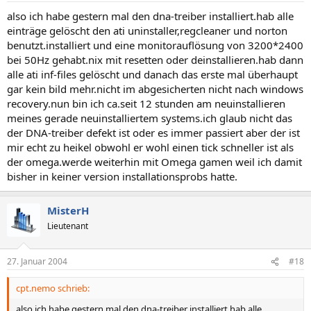
also ich habe gestern mal den dna-treiber installiert.hab alle
einträge gelöscht den ati uninstaller,regcleaner und norton
benutzt.installiert und eine monitorauflösung von 3200*2400
bei 50Hz gehabt.nix mit resetten oder deinstallieren.hab dann
alle ati inf-files gelöscht und danach das erste mal überhaupt
gar kein bild mehr.nicht im abgesicherten nicht nach windows
recovery.nun bin ich ca.seit 12 stunden am neuinstallieren
meines gerade neuinstalliertem systems.ich glaub nicht das
der DNA-treiber defekt ist oder es immer passiert aber der ist
mir echt zu heikel obwohl er wohl einen tick schneller ist als
der omega.werde weiterhin mit Omega gamen weil ich damit
bisher in keiner version installationsprobs hatte.
MisterH
Lieutenant
27. Januar 2004
#18
cpt.nemo schrieb:
also ich habe gestern mal den dna-treiber installiert.hab alle