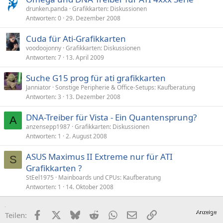
drunken.panda
Grafikkarten: Diskussionen
Antworten
0
29. Dezember 2008
Cuda für Ati-Grafikkarten
voodoojonny
Grafikkarten: Diskussionen
Antworten
7
13. April 2009
Suche G15 prog für ati grafikkarten
Janniator
Sonstige Peripherie & Office-Setups: Kaufberatung
Antworten
3
13. Dezember 2008
DNA-Treiber für Vista - Ein Quantensprung?
A
anzensepp1987
Grafikkarten: Diskussionen
Antworten
1
2. August 2008
ASUS Maximus II Extreme nur für ATI
S
Grafikkarten ?
StEel1975
Mainboards und CPUs: Kaufberatung
Antworten
1
14. Oktober 2008
Facebook
X (Twitter)
Bluesky
Reddit
WhatsApp
E-Mail
Link
Teilen: