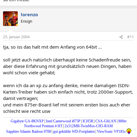
lorenzo
Ensign
25. Januar 2004
#11
tja, so iss das halt mit dem Anfang von 64bit ...
soll jetzt auch natürlich überhaupt keine Schadenfreude sein,
aber diese Erfahrung mit grundsätzlich neuen Dingen, haben
wohl schon viele gehabt;
wenn ich da an xp zu anfang denke, meine damaligen ISDN-
Karten-Treiber haben sich einfach nicht, trotz 2000er-Support,
damit vertragen;
und mein 875er-Board lief mit seinem ersten bios auch eher
schlecht wie recht usw
|
|
|
|
Gigabyte GA-8KNXP
Intel Canterwood i875P
ICH5R
CSA-GbLAN
800er
|
Northwood Pentium 4 HT
2x512MB-TwinMos-CH5-RAM
|
|
Sapphire Atlantis Radeon 9700
gut gekühlte WD-Festplatten
ViewSonic VP181s