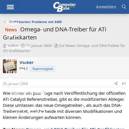
Hauptmenü
Anmelden
Grafikkarten: Probleme mit AMD
Ticker
Omega- und DNA-Treiber für ATi
News
Tests
Grafikkarten
E
E
Volker
25. Januar 2004
Zur News: Omega- und DNA-Treiber für
Downloads
r
r
ATi Grafikkarten
s
s
Preisvergleich
t
t
Volker
e
e
Ost 1
Teammitglied
l
l
Forum
l
l
e
t
Aktuelles
25. Januar 2004
#1
r
a
m
Wie immer ein paar Tage nach Veröffentlichung der offiziellen
Empfohlene Inhalte
ATi Catalyst Referenztreiber, gibt es die modifizierten Ableger.
Neue Beiträge
Diese umfassen das neue Omegatreiber-, als auch das DNA-
Treiberpaket, welche beide mit diversen Modifikationen und
Neueste Aktivitäten
kleinen Änderungen aufwarten können.
Leserartikel