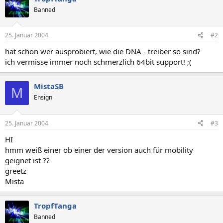
Banned
25. Januar 2004
#2
hat schon wer ausprobiert, wie die DNA - treiber so sind?
ich vermisse immer noch schmerzlich 64bit support! ;(
MistaSB
M
Ensign
25. Januar 2004
#3
HI
hmm weiß einer ob einer der version auch für mobility
geignet ist ??
greetz
Mista
TropfTanga
Banned