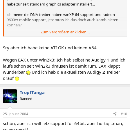
habe zur zeit standard graphics adapter installiert...
ich meine die DNA treiber haben winXP 64 support und radeon
9600er mobile support, jetz muss ich das doch auch kombinieren
können?
Zum Vergrößern anklicken....
--> installier ich die winXP.inf unter win2k3 dann kanns den graphics
adapter net aktualisieren, start ich win2k3 im safe-mode, kann ich
die setup.exe ausführen, mit dem compatiblity mode for winXP,
Sry aber ich habe keine ATI GK und keinen A64...
aber error: "videotreiber nicht gefunden" kommt...!
Wegen EAX unter Win2k3: Ich hab selbst ne Audigy 1 und ich
laufe schon seit Win2k3 drausen ist damit rum. EAX klappt
wunderbar
Und ich hab die aktuellsten Audigy
2
Treiber
drauf
TropfTanga
Banned
25. Januar 2004
#10
schön, aber ich will jetz support für 64bit, aber hurtig...man,
so ein misst!