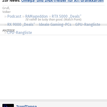
Zur News:
Omega- und DNA-Treiber für ATi Grafikkarten
Regeln
Gruß,
Volker
Podcast
RAMageddon
RTX 5000 „Deals“
I’d rather be lucky than good.
(Match Point)​
RX 9000 „Deals“
Ideale Gaming-PCs
GPU-Rangliste
CPU-Rangliste
TropfTanga