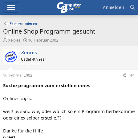
Hauptmenü
Anmelden
Programmieren
Ticker
Online-Shop Programm gesucht
Tests
E
E
Xerxes
16. Februar 2002
r
r
Downloads
s
s
Xerxes
t
t
Cadet 4th Year
e
e
Preisvergleich
l
l
l
l
16. Februar 2002
#1
Forum
e
t
r
a
Suche programm zum erstellen eines
Aktuelles
m
Onlineshop`s.
Empfohlene Inhalte
Neue Beiträge
weiß jemand wie, oder wo ich so ein Programm herbekomme
oder eines selber erstelle.??
Neueste Aktivitäten
Danke für die Hilfe
Leserartikel
Greez