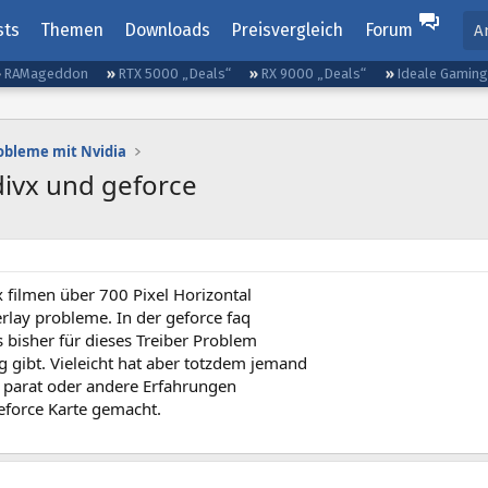
sts
Themen
Downloads
Preisvergleich
Forum
A
RAMageddon
RTX 5000 „Deals“
RX 9000 „Deals“
Ideale Gamin
obleme mit Nvidia
divx und geforce
x filmen über 700 Pixel Horizontal
rlay probleme. In der geforce faq
s bisher für dieses Treiber Problem
 gibt. Vieleicht hat aber totzdem jemand
 parat oder andere Erfahrungen
eforce Karte gemacht.