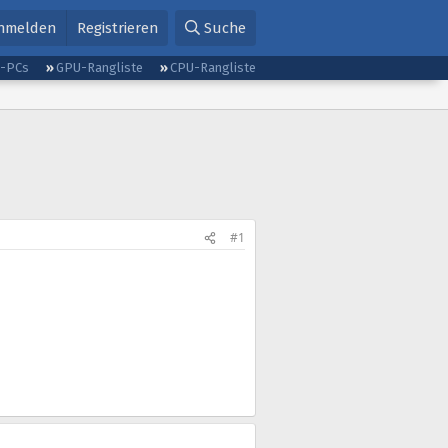
nmelden
Registrieren
Suche
g-PCs
GPU-Rangliste
CPU-Rangliste
#1