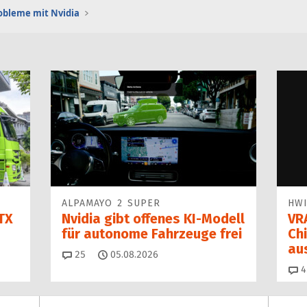
obleme mit Nvidia
ALPAMAYO 2 SUPER
HWI
TX
Nvidia gibt offenes KI-Modell
VR
für autonome Fahrzeuge frei
Ch
au
Kommentare
25
05.08.2026
4