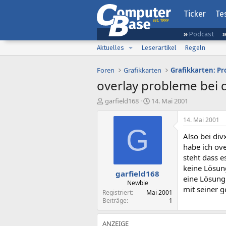
Ticker
Te
Podcast
Aktuelles
Leserartikel
Regeln
Foren
Grafikkarten
Grafikkarten: Pr
overlay probleme bei 
E
E
garfield168
14. Mai 2001
r
r
s
s
14. Mai 2001
t
t
G
Also bei div
e
e
l
l
habe ich ove
l
l
steht dass e
e
t
keine Lösung
garfield168
r
a
eine Lösung
m
Newbie
mit seiner g
Registriert
Mai 2001
Beiträge
1