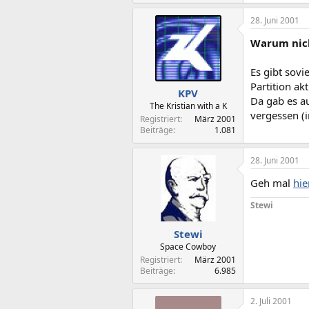
28. Juni 2001
Warum nic
Es gibt sov
Partition ak
KPV
Da gab es a
The Kristian with a K
vergessen (
Registriert
März 2001
Beiträge
1.081
28. Juni 2001
Geh mal
hie
Stewi
Stewi
Space Cowboy
Registriert
März 2001
Beiträge
6.985
2. Juli 2001