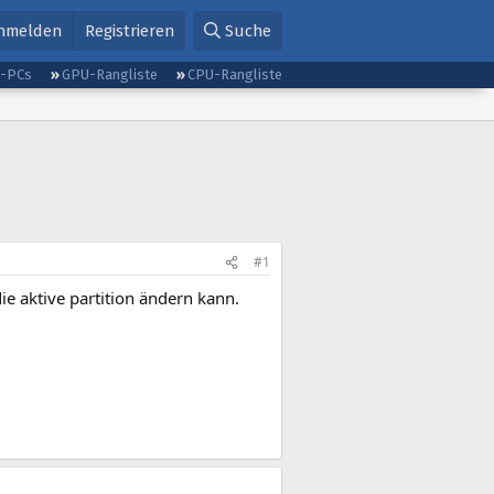
nmelden
Registrieren
Suche
g-PCs
GPU-Rangliste
CPU-Rangliste
#1
e aktive partition ändern kann.