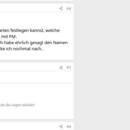
#6
rten festlegen kannst, welche
e mit PM.
ich habe ehrlich gesagt den Namen
cke ich nochmal nach..
#7
ute die sagen würden:
#8