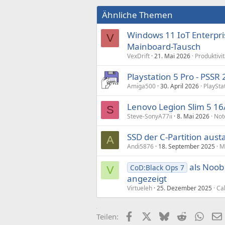
Ähnliche Themen
Windows 11 IoT Enterpri
V
Mainboard-Tausch
VexDrift
21. Mai 2026
Produktivit
Playstation 5 Pro - PSSR 
Amiga500
30. April 2026
PlaySta
Lenovo Legion Slim 5 16
S
Steve-SonyA77ii
8. Mai 2026
Not
SSD der C-Partition aus
A
Andi5876
18. September 2025
M
als Noob 
CoD:Black Ops 7
V
angezeigt
Virtueleh
25. Dezember 2025
Cal
Facebook
X (Twitter)
Bluesky
Reddit
What
Teilen: