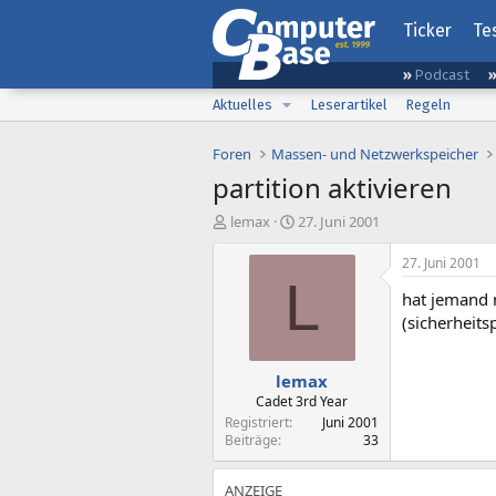
Ticker
Te
Podcast
Aktuelles
Leserartikel
Regeln
Foren
Massen- und Netzwerkspeicher
partition aktivieren
E
E
lemax
27. Juni 2001
r
r
s
s
27. Juni 2001
t
t
L
hat jemand n
e
e
l
l
(sicherheits
l
l
e
t
lemax
r
a
m
Cadet 3rd Year
Registriert
Juni 2001
Beiträge
33