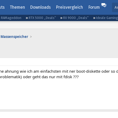
sts
Themen
Downloads
Preisvergleich
Forum
A
RAMageddon
RTX 5000 „Deals“
RX 9000 „Deals“
Ideale Gamin
Massenspeicher
e ahnung wie ich am einfachsten mit ner boot-diskette oder so di
problematik) oder geht das nur mit fdisk ???