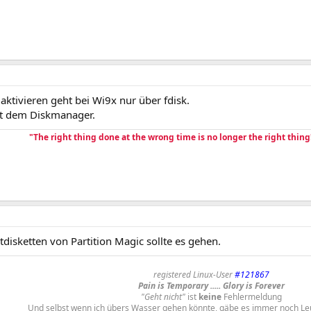
 aktivieren geht bei Wi9x nur über fdisk.
t dem Diskmanager.
"The right thing done at the wrong time is no longer the right thing
disketten von Partition Magic sollte es gehen.
registered Linux-User
#121867
Pain is Temporary ..... Glory is Forever
"Geht nicht"
ist
keine
Fehlermeldung
Und selbst wenn ich übers Wasser gehen könnte, gäbe es immer noch Le