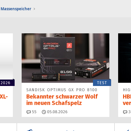
Massenspeicher
 2026
TEST
SANDISK OPTIMUS GX PRO 8100
HIG
XL-
Bekannter schwarzer Wolf
HBF
im neuen Schafspelz
ve
Kommentare
55
05.08.2026
3