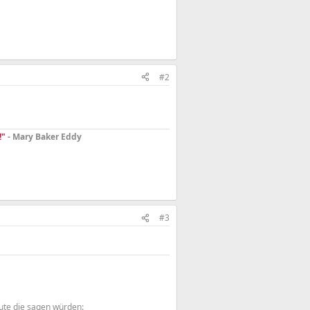
#2
!"
- Mary Baker Eddy
#3
ute die sagen würden: