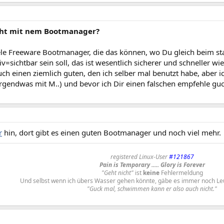
ht mit nem Bootmanager?
iele Freeware Bootmanager, die das können, wo Du gleich beim sta
tiv=sichtbar sein soll, das ist wesentlich sicherer und schneller wi
uch einen ziemlich guten, den ich selber mal benutzt habe, aber 
irgendwas mit M..) und bevor ich Dir einen falschen empfehle gu
r
hin, dort gibt es einen guten Bootmanager und noch viel mehr.
registered Linux-User
#121867
Pain is Temporary ..... Glory is Forever
"Geht nicht"
ist
keine
Fehlermeldung
Und selbst wenn ich übers Wasser gehen könnte, gäbe es immer noch Le
"Guck mal, schwimmen kann er also auch nicht."