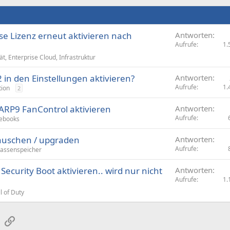
se Lizenz erneut aktivieren nach
Antworten
Aufrufe
1.
ät, Enterprise Cloud, Infrastruktur
2 in den Einstellungen aktivieren?
Antworten
Aufrufe
1.
tion
2
ARP9 FanControl aktivieren
Antworten
Aufrufe
ebooks
tauschen / upgraden
Antworten
Aufrufe
assenspeicher
Security Boot aktivieren.. wird nur nicht
Antworten
Aufrufe
1.
l of Duty
sApp
E-Mail
Link