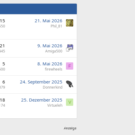
15
21. Mai 2026
550
Phil_81
21
9. Mai 2026
445
Amiga500
5
8. Mai 2026
F
600
firewheels
6
24. September 2025
879
Donnerkind
18
25. Dezember 2025
V
174
Virtueleh