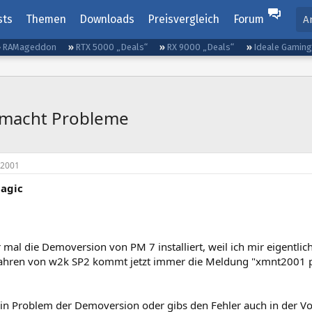
sts
Themen
Downloads
Preisvergleich
Forum
A
RAMageddon
RTX 5000 „Deals“
RX 9000 „Deals“
Ideale Gamin
 macht Probleme
 2001
Magic
 mal die Demoversion von PM 7 installiert, weil ich mir eigentlich
hren von w2k SP2 kommt jetzt immer die Meldung "xmnt2001 p
ein Problem der Demoversion oder gibs den Fehler auch in der Vo