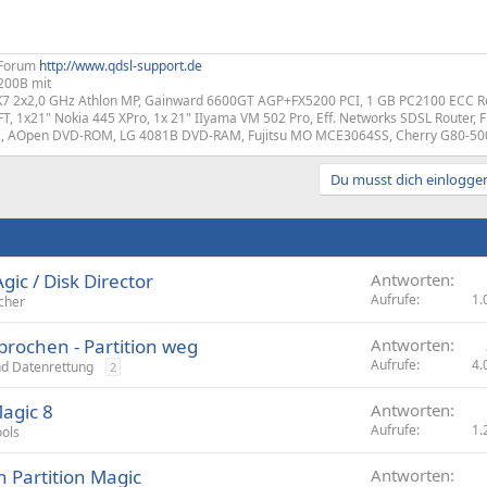
 Forum
http://www.qdsl-support.de
200B mit
K7 2x2,0 GHz Athlon MP, Gainward 6600GT AGP+FX5200 PCI, 1 GB PC2100 ECC Re
T, 1x21" Nokia 445 XPro, 1x 21" IIyama VM 502 Pro, Eff. Networks SDSL Router, F
 AOpen DVD-ROM, LG 4081B DVD-RAM, Fujitsu MO MCE3064SS, Cherry G80-50
Du musst dich einloggen
gic / Disk Director
Antworten
Aufrufe
1.
cher
brochen - Partition weg
Antworten
Aufrufe
4.
d Datenrettung
2
Magic 8
Antworten
Aufrufe
1.
ols
 Partition Magic
Antworten