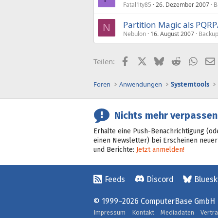
Fatal1ty85
26. Dezember 2007
B
Partition Magic als PQRP
N
Nebulon
16. August 2007
Backup
Facebook
X (Twitter)
Bluesky
Reddit
What
Teilen:
Foren
Anwendungen
Systemtools
Nichts mehr verpassen
Erhalte eine Push-Benachrichtigung (od
einen Newsletter) bei Erscheinen neuer
und Berichte:
Jetzt anmelden!
Feeds
Discord
Bluesk
© 1999–2026 ComputerBase GmbH
Impressum
Kontakt
Mediadaten
Vertr