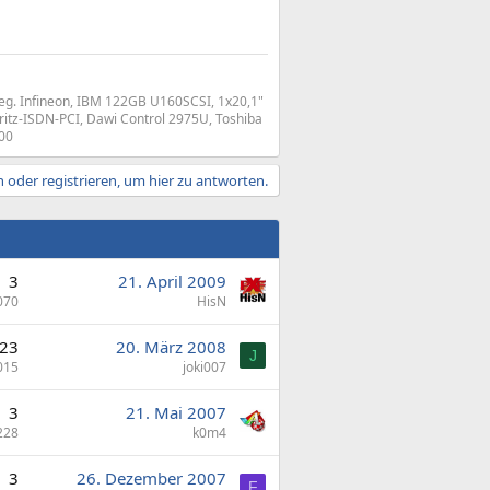
g. Infineon, IBM 122GB U160SCSI, 1x20,1"
ritz-ISDN-PCI, Dawi Control 2975U, Toshiba
00
 oder registrieren, um hier zu antworten.
3
21. April 2009
070
HisN
23
20. März 2008
J
015
joki007
3
21. Mai 2007
228
k0m4
3
26. Dezember 2007
F