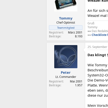
Weazel kü
An für sich 
Weazel mal 
Tommy
Chef-Optimist
Gruß
Tommy
Teammitglied
»»
Das Redaktio
Registriert
März 2001
»»
Checkliste 
Beiträge
8.193
25. September
Das klingt 
Wie Tommy s
Beschreibun
Peter
System32-O
Lt. Commander
Die Demo-Ver
Registriert
Mai 2001
Platte. Wenn
Beiträge
1.957
eben sein, 
diese nur zu
Mein Vorsch