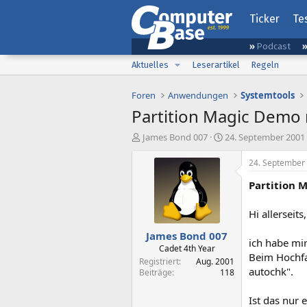
Ticker
Te
Podcast
Aktuelles
Leserartikel
Regeln
Foren
Anwendungen
Systemtools
Partition Magic Demo
E
E
James Bond 007
24. September 2001
r
r
s
s
24. September
t
t
Partition 
e
e
l
l
l
l
Hi allerseits,
e
t
James Bond 007
r
a
ich habe mir
m
Cadet 4th Year
Beim Hochfa
Registriert
Aug. 2001
autochk".
Beiträge
118
Ist das nur 