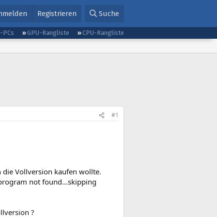
nmelden
Registrieren
Suche
g-PCs
GPU-Rangliste
CPU-Rangliste
#1
 die Vollversion kaufen wollte.
rogram not found...skipping
llversion ?