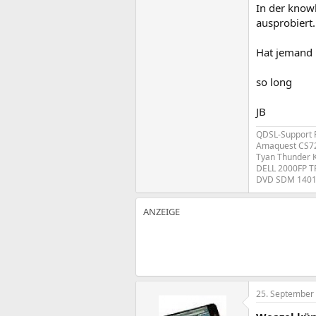
In der know
ausprobiert
Hat jemand 
so long
JB
QDSL-Support
Amaquest CS7
Tyan Thunder 
DELL 2000FP TF
DVD SDM 1401,
25. September