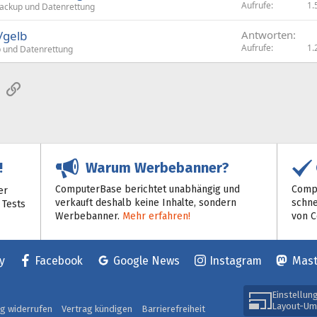
Aufrufe
1.
ackup und Datenrettung
/gelb
Antworten
Aufrufe
1.
 und Datenrettung
sApp
E-Mail
Link
Warum Werbebanner?
!
ComputerBase berichtet unabhängig und
Compu
er
verkauft deshalb keine Inhalte, sondern
schne
 Tests
Werbebanner.
Mehr erfahren!
von 
y
Facebook
Google News
Instagram
Mas
Einstellun
Layout-Um
ag widerrufen
Vertrag kündigen
Barrierefreiheit