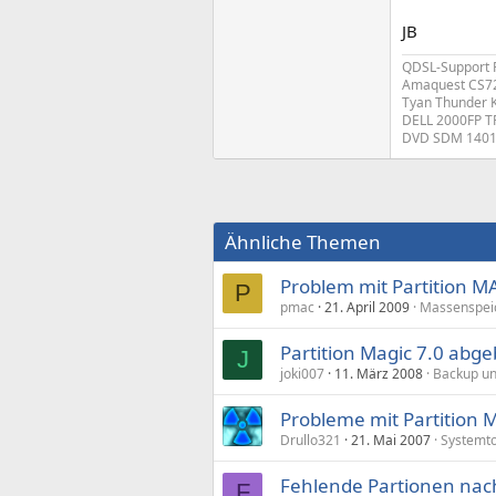
JB
QDSL-Support
Amaquest CS7
Tyan Thunder 
DELL 2000FP TF
DVD SDM 1401,
Ähnliche Themen
Problem mit Partition MA
P
pmac
21. April 2009
Massenspei
Partition Magic 7.0 abge
J
joki007
11. März 2008
Backup un
Probleme mit Partition 
Drullo321
21. Mai 2007
Systemto
Fehlende Partionen nach
F