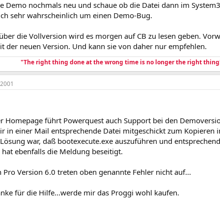
 die Demo nochmals neu und schaue ob die Datei dann im System3
sich sehr wahrscheinlich um einen Demo-Bug.
ber die Vollversion wird es morgen auf CB zu lesen geben. Vorwe
t der neuen Version. Und kann sie von daher nur empfehlen.
"The right thing done at the wrong time is no longer the right thing
 2001
r Homepage führt Powerquest auch Support bei den Demoversio
ir in einer Mail entsprechende Datei mitgeschickt zum Kopieren 
 Lösung war, daß bootexecute.exe auszuführen und entsprechende
 hat ebenfalls die Meldung beseitigt.
n Pro Version 6.0 treten oben genannte Fehler nicht auf...
ke für die Hilfe...werde mir das Proggi wohl kaufen.