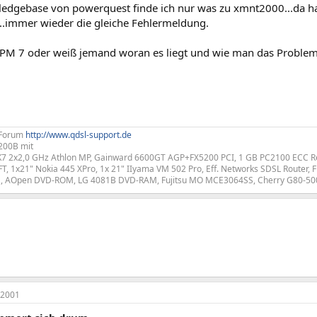
ledgebase von powerquest finde ich nur was zu xmnt2000...da hab
...immer wieder die gleiche Fehlermeldung.
PM 7 oder weiß jemand woran es liegt und wie man das Problem 
 Forum
http://www.qdsl-support.de
200B mit
K7 2x2,0 GHz Athlon MP, Gainward 6600GT AGP+FX5200 PCI, 1 GB PC2100 ECC Re
T, 1x21" Nokia 445 XPro, 1x 21" IIyama VM 502 Pro, Eff. Networks SDSL Router, F
 AOpen DVD-ROM, LG 4081B DVD-RAM, Fujitsu MO MCE3064SS, Cherry G80-50
 2001