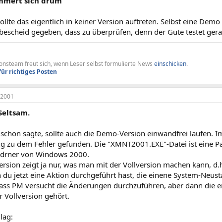
mmert sich drum
sollte das eigentlich in keiner Version auftreten. Selbst eine Demo
bescheid gegeben, dass zu überprüfen, denn der Gute testet gera
nsteam freut sich, wenn Leser selbst formulierte News
einschicken
.
für richtiges Posten
 2001
Seltsam.
chon sagte, sollte auch die Demo-Version einwandfrei laufen. 
g zu dem Fehler gefunden. Die "XMNT2001.EXE"-Datei ist eine Pa
drner von Windows 2000.
sion zeigt ja nur, was man mit der Vollversion machen kann, d.h
 du jetzt eine Aktion durchgeführt hast, die einene System-Neust
dass PM versucht die Änderungen durchzuführen, aber dann die en
r Vollversion gehört.
lag: