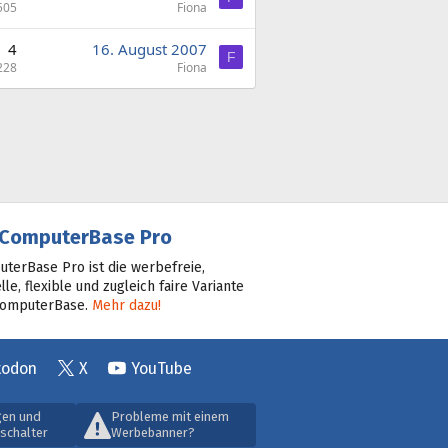
505
Fiona
4
16. August 2007
F
228
Fiona
ComputerBase Pro
terBase Pro ist die werbefreie,
lle, flexible und zugleich faire Variante
ComputerBase.
Mehr dazu!
todon
X
YouTube
gen und
Probleme mit einem
schalter
Werbebanner?