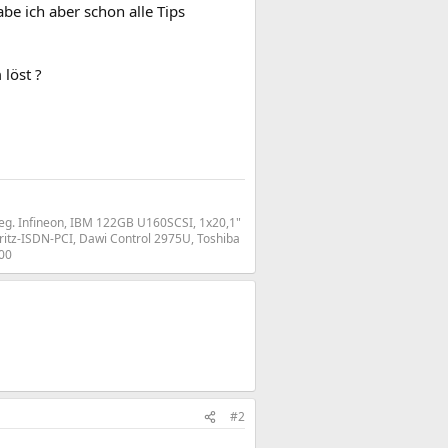
e ich aber schon alle Tips
löst ?
g. Infineon, IBM 122GB U160SCSI, 1x20,1"
ritz-ISDN-PCI, Dawi Control 2975U, Toshiba
00
#2