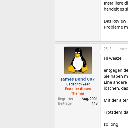
Installiere
handelt es 
Das Review ü
Probleme mi
25. September
Hi weazel,
entgegen de
Sie haben m
James Bond 007
Eine andere
Cadet 4th Year
löschen, das
Ersteller dieses
Themas
Registriert
Aug. 2001
Mit der alte
Beiträge
118
Trotzdem dan
so long