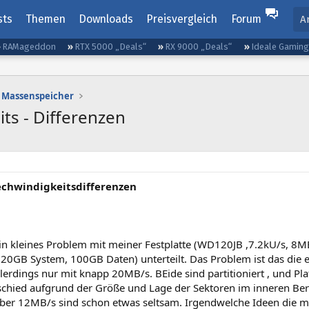
sts
Themen
Downloads
Preisvergleich
Forum
A
RAMageddon
RTX 5000 „Deals“
RX 9000 „Deals“
Ideale Gamin
Massenspeicher
ts - Differenzen
echwindigkeitsdifferenzen
in kleines Problem mit meiner Festplatte (WD120JB ,7.2kU/s, 8MB
(20GB System, 100GB Daten) unterteilt. Das Problem ist das die e
llerdings nur mit knapp 20MB/s. BEide sind partitioniert , und Plat
chied aufgrund der Größe und Lage der Sektoren im inneren Berei
aber 12MB/s sind schon etwas seltsam. Irgendwelche Ideen die m