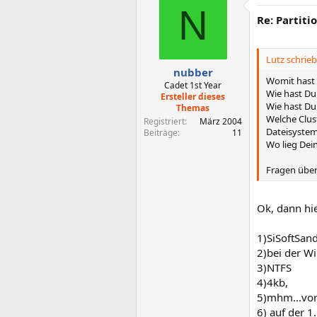
N
Re: Partit
Lutz schrieb
nubber
Womit hast
Cadet 1st Year
Wie hast Du 
Ersteller dieses
Wie hast Du 
Themas
Welche Clus
Registriert
März 2004
Dateisystem
Beiträge
11
Wo lieg Dei
Fragen übe
Ok, dann hi
1)SiSoftSan
2)bei der Wi
3)NTFS
4)4kb,
5)mhm...vor
6) auf der 