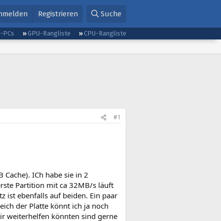
nmelden
Registrieren
Suche
g-PCs
GPU-Rangliste
CPU-Rangliste
#1
 Cache). ICh habe sie in 2
rste Partition mit ca 32MB/s läuft
z ist ebenfalls auf beiden. Ein paar
ch der Platte könnt ich ja noch
ir weiterhelfen könnten sind gerne