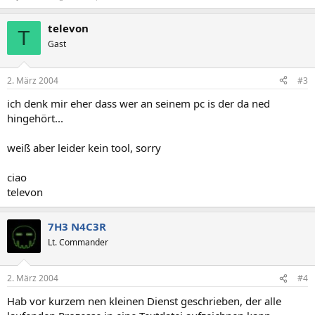
televon
T
Gast
2. März 2004
#3
ich denk mir eher dass wer an seinem pc is der da ned
hingehört...
weiß aber leider kein tool, sorry
ciao
televon
7H3 N4C3R
Lt. Commander
2. März 2004
#4
Hab vor kurzem nen kleinen Dienst geschrieben, der alle