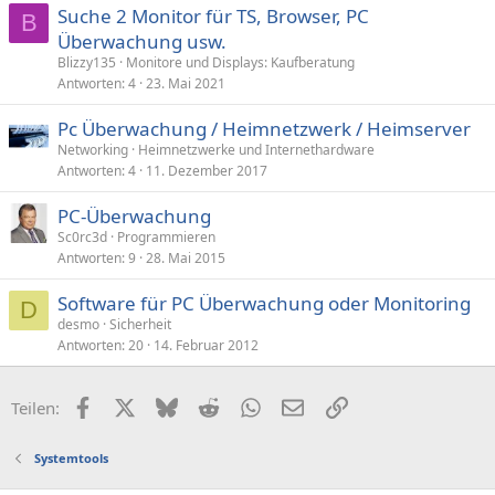
Suche 2 Monitor für TS, Browser, PC
B
Überwachung usw.
Blizzy135
Monitore und Displays: Kaufberatung
Antworten
4
23. Mai 2021
Pc Überwachung / Heimnetzwerk / Heimserver
Networking
Heimnetzwerke und Internethardware
Antworten
4
11. Dezember 2017
PC-Überwachung
Sc0rc3d
Programmieren
Antworten
9
28. Mai 2015
Software für PC Überwachung oder Monitoring
D
desmo
Sicherheit
Antworten
20
14. Februar 2012
Facebook
X (Twitter)
Bluesky
Reddit
WhatsApp
E-Mail
Link
Teilen:
Systemtools