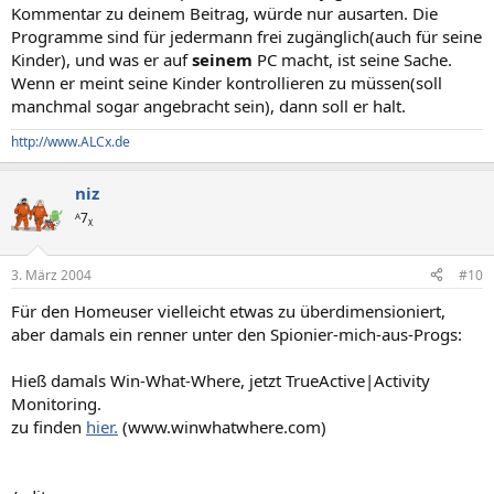
Kommentar zu deinem Beitrag, würde nur ausarten. Die
Dass es nicht lange dauern würde bis ein ebenso Skrupelloser hier
Programme sind für jedermann frei zugänglich(auch für seine
auftaucht und die Info nicht bei sich behalten kann war klar. Echt
Kinder), und was er auf
seinem
PC macht, ist seine Sache.
erbärmlich.
Wenn er meint seine Kinder kontrollieren zu müssen(soll
wop
manchmal sogar angebracht sein), dann soll er halt.
http://www.ALCx.de
niz
ᴬ7ᵪ
3. März 2004
#10
Für den Homeuser vielleicht etwas zu überdimensioniert,
aber damals ein renner unter den Spionier-mich-aus-Progs:
Hieß damals Win-What-Where, jetzt TrueActive|Activity
Monitoring.
zu finden
hier.
(www.winwhatwhere.com)