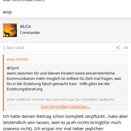
wop
ALCx
Commander
3. März 2004
#9
wop schrieb:
@Gyrd
wenn zwischen Dir und Deinen Kindern keine einvernehmliche
Kommunikation mehr möglich ist solltest Du Dich mal fragen, was
Du in der Erziehung falsch gemacht hast - Hilfe gibts bei der
Erziehungsberatung.
Aber vielleicht stimmt das garnicht was Du schreibst, vielleicht
willste in Wirklichkeit Deine Frau überwachen und ausspionieren.
Zum Vergrößern anklicken....
Egal, ob so oder so, Du begibst Dich in einen Teufelskreis, bei dem
Du der sichere Verlierer bist - denn selbst ein DAU wird irgendwann
Ich hatte deinen Beitrag schon komplett zerpflückt...habs aber
das Spionageprog entdecken.
letztendlich sein lassen, weil es ja eh nichts bringt(für mich
sowieso nicht). Ich erspar mir mal lieber jeglichen