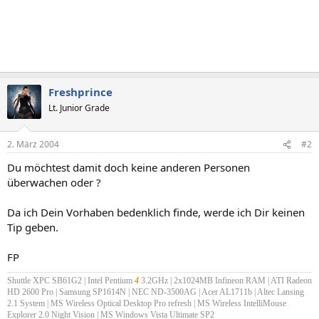
Freshprince
Lt. Junior Grade
2. März 2004
#2
Du möchtest damit doch keine anderen Personen
überwachen oder ?
Da ich Dein Vorhaben bedenklich finde, werde ich Dir keinen
Tip geben.
FP
Shuttle XPC SB61G2 | Intel Pentium
4
3.2GHz | 2x1024MB Infineon RAM | ATI Radeon
HD 2600 Pro | Samsung SP1614N | NEC ND-3500AG | Acer AL1711b | Altec Lansing
2.1 System | MS Wireless Optical Desktop Pro refresh | MS Wireless IntelliMouse
Explorer 2.0 Night Vision | MS Windows Vista Ultimate SP2