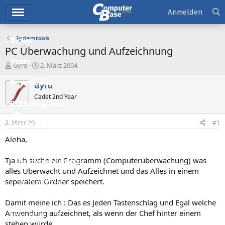
Hauptmenü
Anmelden
Systemtools
Ticker
PC Überwachung und Aufzeichnung
Tests
E
E
Gyrd
2. März 2004
r
r
Downloads
s
s
Gyrd
t
t
Cadet 2nd Year
e
e
Preisvergleich
l
l
l
l
2. März 2004
#1
Forum
e
t
r
a
Aloha,
Aktuelles
m
Tja ich suche ein Programm (Computerüberwachung) was
Empfohlene Inhalte
alles Überwacht und Aufzeichnet und das Alles in einem
Neue Beiträge
seperatem Ordner speichert.
Neueste Aktivitäten
Damit meine ich : Das es Jeden Tastenschlag und Egal welche
Anwendung aufzeichnet, als wenn der Chef hinter einem
Leserartikel
stehen würde.