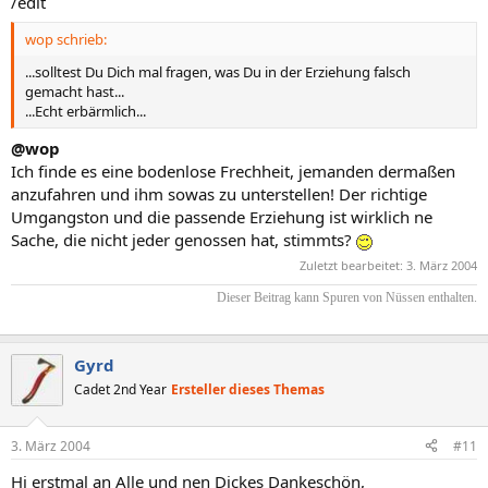
/edit
wop schrieb:
...solltest Du Dich mal fragen, was Du in der Erziehung falsch
gemacht hast...
...Echt erbärmlich...
@wop
Ich finde es eine bodenlose Frechheit, jemanden dermaßen
anzufahren und ihm sowas zu unterstellen! Der richtige
Umgangston und die passende Erziehung ist wirklich ne
Sache, die nicht jeder genossen hat, stimmts?
Zuletzt bearbeitet:
3. März 2004
Dieser Beitrag kann Spuren von Nüssen enthalten.​
Gyrd
Cadet 2nd Year
Ersteller dieses Themas
3. März 2004
#11
Hi erstmal an Alle und nen Dickes Dankeschön,