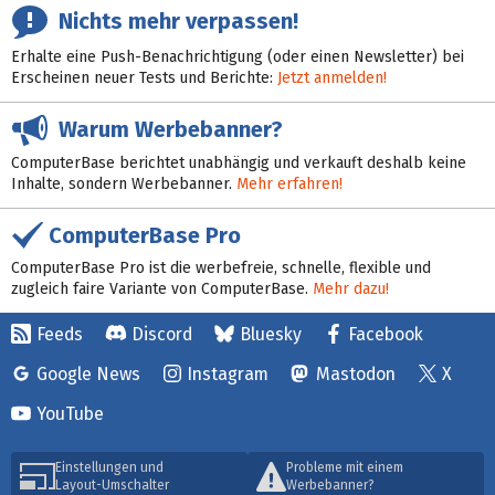
Nichts mehr verpassen!
Erhalte eine Push-Benachrichtigung (oder einen Newsletter) bei
Erscheinen neuer Tests und Berichte:
Jetzt anmelden!
Warum Werbebanner?
ComputerBase berichtet unabhängig und verkauft deshalb keine
Inhalte, sondern Werbebanner.
Mehr erfahren!
ComputerBase Pro
ComputerBase Pro ist die werbefreie, schnelle, flexible und
zugleich faire Variante von ComputerBase.
Mehr dazu!
Feeds
Discord
Bluesky
Facebook
Google News
Instagram
Mastodon
X
YouTube
Einstellungen und
Probleme mit einem
Layout-Umschalter
Werbebanner?