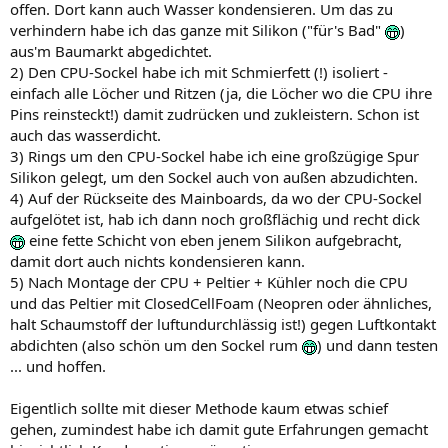
offen. Dort kann auch Wasser kondensieren. Um das zu
verhindern habe ich das ganze mit Silikon ("für's Bad"
)
aus'm Baumarkt abgedichtet.
2) Den CPU-Sockel habe ich mit Schmierfett (!) isoliert -
einfach alle Löcher und Ritzen (ja, die Löcher wo die CPU ihre
Pins reinsteckt!) damit zudrücken und zukleistern. Schon ist
auch das wasserdicht.
3) Rings um den CPU-Sockel habe ich eine großzügige Spur
Silikon gelegt, um den Sockel auch von außen abzudichten.
4) Auf der Rückseite des Mainboards, da wo der CPU-Sockel
aufgelötet ist, hab ich dann noch großflächig und recht dick
eine fette Schicht von eben jenem Silikon aufgebracht,
damit dort auch nichts kondensieren kann.
5) Nach Montage der CPU + Peltier + Kühler noch die CPU
und das Peltier mit ClosedCellFoam (Neopren oder ähnliches,
halt Schaumstoff der luftundurchlässig ist!) gegen Luftkontakt
abdichten (also schön um den Sockel rum
) und dann testen
... und hoffen.
Eigentlich sollte mit dieser Methode kaum etwas schief
gehen, zumindest habe ich damit gute Erfahrungen gemacht