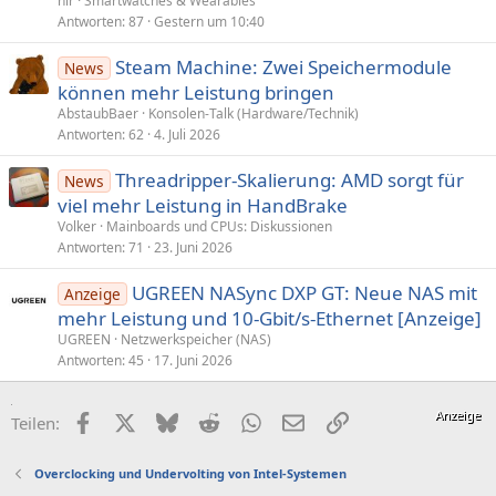
nlr
Smartwatches & Wearables
Antworten
87
Gestern um 10:40
Steam Machine: Zwei Speichermodule
News
können mehr Leistung bringen
AbstaubBaer
Konsolen-Talk (Hardware/Technik)
Antworten
62
4. Juli 2026
Threadripper-Skalierung: AMD sorgt für
News
viel mehr Leistung in HandBrake
Volker
Mainboards und CPUs: Diskussionen
Antworten
71
23. Juni 2026
UGREEN NASync DXP GT: Neue NAS mit
Anzeige
mehr Leistung und 10-Gbit/s-Ethernet [Anzeige]
UGREEN
Netzwerkspeicher (NAS)
Antworten
45
17. Juni 2026
Facebook
X (Twitter)
Bluesky
Reddit
WhatsApp
E-Mail
Link
Teilen:
Overclocking und Undervolting von Intel-Systemen