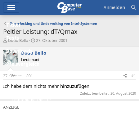
Hauptmenü
Anmelden
Overclocking und Undervolting von Intel-Systemen
Ticker
Peltier Leistung: dT/Qmax
Tests
E
E
Dodo Bello
27. Oktober 2001
r
r
Downloads
s
s
Dodo Bello
t
t
Lieutenant
e
e
Preisvergleich
l
l
l
l
27. Oktober 2001
#1
Forum
e
t
r
a
Ich habe dem nichts mehr hinzuzufügen.
Aktuelles
m
Zuletzt bearbeitet:
20. August 2020
Empfohlene Inhalte
Neue Beiträge
Neueste Aktivitäten
Leserartikel