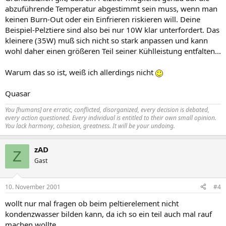
abzuführende Temperatur abgestimmt sein muss, wenn man
keinen Burn-Out oder ein Einfrieren riskieren will. Deine
Beispiel-Pelztiere sind also bei nur 10W klar unterfordert. Das
kleinere (35W) muß sich nicht so stark anpassen und kann
wohl daher einen größeren Teil seiner Kühlleistung entfalten...
Warum das so ist, weiß ich allerdings nicht
Quasar
You [humans] are erratic, conflicted, disorganized, every decision is debated,
every action questioned. Every individual is entitled to their own small opinion.
You lack harmony, cohesion, greatness. It will be your undoing.
zAD
Z
Gast
10. November 2001
#4
wollt nur mal fragen ob beim peltierelement nicht
kondenzwasser bilden kann, da ich so ein teil auch mal rauf
machen wollte.