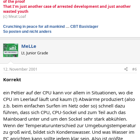
of the proof
That I'm just another case of arrested development and just another
wasted youth
(c) Meat Loaf
Crunching in peace for all mankind
....
CBT Basislager
So posten und nicht anders
MeLLe
Lt. Junior Grade
12. November 2001
#6
Korrekt
ein Peltier auf der CPU kann vor allem in Situationen, wo die
CPU im Leerlauf läuft und kaum (!) Abwärme produziert (also
z.b. beim einfachen Surfen im Netz oder so) schnell dazu
führen, dass sich CPU, CPU-Sockel und zum Teil auch das
Mainboard unter und um den Sockel sehr stark abkühlen.
Wenn der Temperaturunterschied zur Umgebungstemperatur
zu groß wird, bildet sich Kondenswasser. Und was Wasser im
PC anrichten kann sollte jedem klar sein. Also ist größte