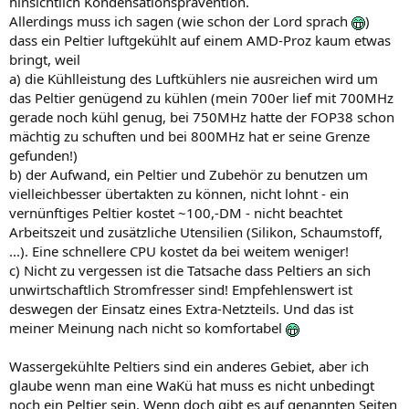
hinsichtlich Kondensationsprävention.
Allerdings muss ich sagen (wie schon der Lord sprach
)
dass ein Peltier luftgekühlt auf einem AMD-Proz kaum etwas
bringt, weil
a) die Kühlleistung des Luftkühlers nie ausreichen wird um
das Peltier genügend zu kühlen (mein 700er lief mit 700MHz
gerade noch kühl genug, bei 750MHz hatte der FOP38 schon
mächtig zu schuften und bei 800MHz hat er seine Grenze
gefunden!)
b) der Aufwand, ein Peltier und Zubehör zu benutzen um
vielleichbesser übertakten zu können, nicht lohnt - ein
vernünftiges Peltier kostet ~100,-DM - nicht beachtet
Arbeitszeit und zusätzliche Utensilien (Silikon, Schaumstoff,
...). Eine schnellere CPU kostet da bei weitem weniger!
c) Nicht zu vergessen ist die Tatsache dass Peltiers an sich
unwirtschaftlich Stromfresser sind! Empfehlenswert ist
deswegen der Einsatz eines Extra-Netzteils. Und das ist
meiner Meinung nach nicht so komfortabel
Wassergekühlte Peltiers sind ein anderes Gebiet, aber ich
glaube wenn man eine WaKü hat muss es nicht unbedingt
noch ein Peltier sein. Wenn doch gibt es auf genannten Seiten