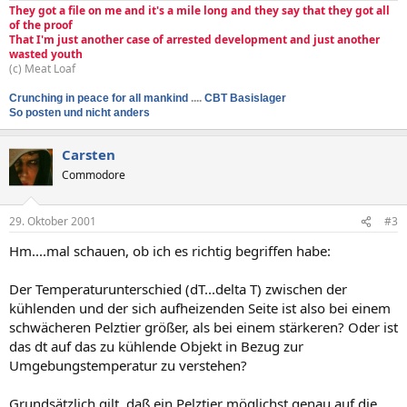
They got a file on me and it's a mile long and they say that they got all
of the proof
That I'm just another case of arrested development and just another
wasted youth
(c) Meat Loaf
Crunching in peace for all mankind
....
CBT Basislager
So posten und nicht anders
Carsten
Commodore
29. Oktober 2001
#3
Hm....mal schauen, ob ich es richtig begriffen habe:
Der Temperaturunterschied (dT...delta T) zwischen der
kühlenden und der sich aufheizenden Seite ist also bei einem
schwächeren Pelztier größer, als bei einem stärkeren? Oder ist
das dt auf das zu kühlende Objekt in Bezug zur
Umgebungstemperatur zu verstehen?
Grundsätzlich gilt, daß ein Pelztier möglichst genau auf die