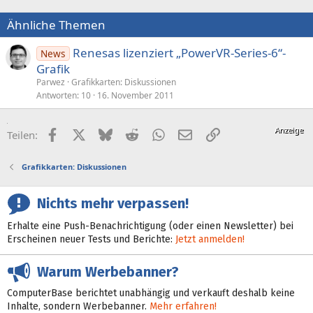
Ähnliche Themen
Renesas lizenziert „PowerVR-Series-6“-
News
Grafik
Parwez
Grafikkarten: Diskussionen
Antworten
10
16. November 2011
Facebook
X (Twitter)
Bluesky
Reddit
WhatsApp
E-Mail
Link
Teilen:
Grafikkarten: Diskussionen
Nichts mehr verpassen!
Erhalte eine Push-Benachrichtigung (oder einen Newsletter) bei
Erscheinen neuer Tests und Berichte:
Jetzt anmelden!
Warum Werbebanner?
ComputerBase berichtet unabhängig und verkauft deshalb keine
Inhalte, sondern Werbebanner.
Mehr erfahren!