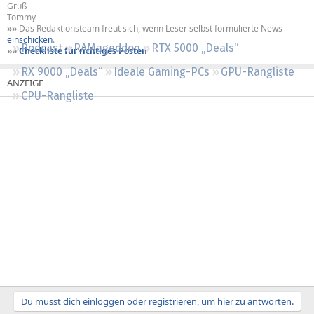
Gruß
Regeln
Tommy
»»
Das Redaktionsteam freut sich, wenn Leser selbst formulierte News
einschicken
.
Podcast
RAMageddon
RTX 5000 „Deals“
»»
Checkliste für richtiges Posten
RX 9000 „Deals“
Ideale Gaming-PCs
GPU-Rangliste
CPU-Rangliste
Du musst dich einloggen oder registrieren, um hier zu antworten.