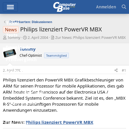
Hauptmenü
Anmelden
Grafikkarten: Diskussionen
Ticker
Philips lizenziert PowerVR MBX
News
Tests
E
E
Tommy
2. April 2004
Zur News: Philips lizenziert PowerVR MBX
r
r
Downloads
s
s
Tommy
t
t
Chef-Optimist
Teammitglied
e
e
Preisvergleich
l
l
l
l
2. April 2004
#1
Forum
e
t
r
a
Philips lizenziert den PowerVR MBX Grafikbeschleuniger von
Aktuelles
m
ARM für seinen Prozessor für mobile Applikationen, dies gab
ARM heute in San Francisco auf der Electronica USA /
Empfohlene Inhalte
Embedded Systems Conference bekannt. Ziel ist es, den „MBX
Neue Beiträge
R-S“-Core in zukünftigen Prozessoren für mobile
Anwendungen einzusetzen.
Neueste Aktivitäten
Zur News:
Philips lizenziert PowerVR MBX
Leserartikel