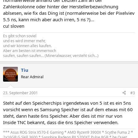
normalerweise anhand der Letzten Zahl an der
Zahlenkolonne oder hinter der Herstellerbezwichnung
ablsesen, wie fix das Ding ist (normalerweise bei der Pixelviev
5.5 ns, kann mich aber auch irren, 5 ns ?)...
cu! sloven
Es gibt schon soviel
und es wird immer mehr,
und wir können alles kaufen.
Aber am besten ist immernoch
saufen, saufen saufen... (Mineralwasser, versteht sich...)
Tiu
Rear Admiral
23. September 2001
#3
Steht auf den Speicherchips irgendetwas von 5 ist es ein 5ns
vorsicht wenn es Samsung Speicher ist auf dem etwas mit 60
steht, dann haste 6ns Speicher. Aber dies ist mir nur von
Inside TNC bekannt, dass die 6ns Speicher verwenden.
*** Asus ROG Strix X570-E Gaming * AMD Ryzen9 3900X * Scythe Fuma 2 *
2x16GB G.Skill 3600 * Sapphire Radeon RX 5700XT Pulse 8GB * be Quiet