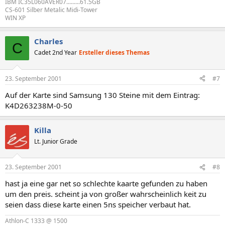
IBM IC35L060AVER07.........61.5GB
CS-601 Silber Metalic Midi-Tower
WIN XP
Charles
C
Cadet 2nd Year
Ersteller dieses Themas
23. September 2001
#7
Auf der Karte sind Samsung 130 Steine mit dem Eintrag:
K4D263238M-0-50
Killa
Lt. Junior Grade
23. September 2001
#8
hast ja eine gar net so schlechte kaarte gefunden zu haben
um den preis. scheint ja von großer wahrscheinlich keit zu
seien dass diese karte einen 5ns speicher verbaut hat.
Athlon-C 1333 @ 1500