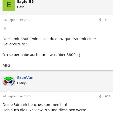
Eagle_B5
E
Gast
24. September 2001
#10
Hi
Doch, mit 3800 Points bist du ganz gut dran mit einer
GeForce2Pro : )
Ich selber habe auch nur etwas über 3800 :-(
MfG
BranVan
Ensign
24. September 2001
#11
Deine 3dmark benches kommen hin!
Hab auch die Pixelview Pro und dieselben werte.