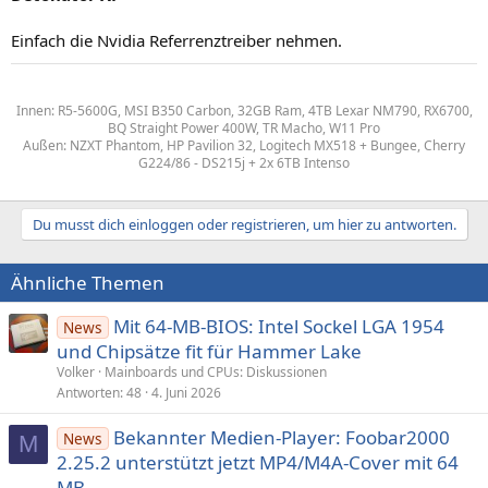
Einfach die Nvidia Referrenztreiber nehmen.
Innen: R5-5600G, MSI B350 Carbon, 32GB Ram, 4TB Lexar NM790, RX6700,
BQ Straight Power 400W, TR Macho, W11 Pro
Außen: NZXT Phantom, HP Pavilion 32, Logitech MX518 + Bungee, Cherry
G224/86 - DS215j + 2x 6TB Intenso
Du musst dich einloggen oder registrieren, um hier zu antworten.
Ähnliche Themen
Mit 64-MB-BIOS: Intel Sockel LGA 1954
News
und Chipsätze fit für Hammer Lake
Volker
Mainboards und CPUs: Diskussionen
Antworten
48
4. Juni 2026
Bekannter Medien-Player: Foobar2000
News
M
2.25.2 unterstützt jetzt MP4/M4A-Cover mit 64
MB