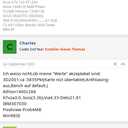
Asus A7V 133 KT133A
Kanie 294M @ NMB P0wer
512MB Infineon 133@138
ASUS V8420TD (300/600)
IBM IC35L060AVER07.........61.5GB
CS-601 Silber Metalic Midi-Tower
WIN XP
Charles
C
Cadet 2nd Year
Ersteller dieses Themas
24. September 2001
#9
Ich weiss nicht,ob meine "Werte" akzeptabel sind:
3D2001:ca :3835Pkt(Karte nict übertaktet,Anthliasing-
aus,Bench auf default.)
Athlon1400c266
K7vza3.0, bios(3.3b),Via4.33-Deto21.81
IBM307030
Pixelview Pro64MB
Win98SE