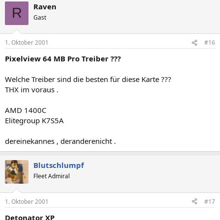
Raven
R
Gast
1. Oktober 2001
#16
Pixelview 64 MB Pro Treiber ???
Welche Treiber sind die besten für diese Karte ???
THX im voraus .
AMD 1400C
Elitegroup K7S5A
dereinekannes , deranderenicht .
Blutschlumpf
Fleet Admiral
1. Oktober 2001
#17
Detonator XP