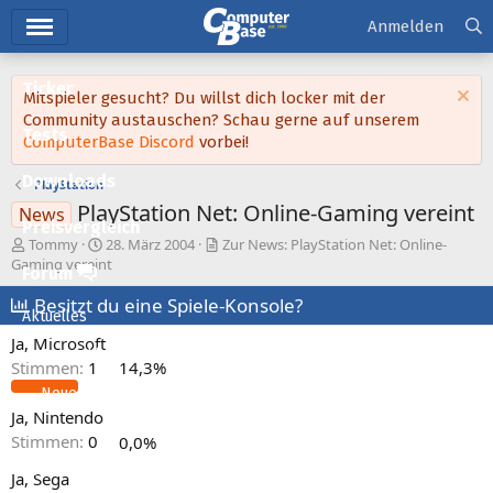
Hauptmenü
Anmelden
Ticker
Mitspieler gesucht? Du willst dich locker mit der
Community austauschen? Schau gerne auf unserem
Tests
ComputerBase Discord
vorbei!
Downloads
PlayStation
PlayStation Net: Online-Gaming vereint
News
Preisvergleich
E
E
Tommy
28. März 2004
Zur News: PlayStation Net: Online-
r
r
Gaming vereint
Forum
s
s
t
Besitzt du eine Spiele-Konsole?
t
Aktuelles
e
e
Ja, Microsoft
l
l
Empfohlene Inhalte
l
l
Stimmen:
1
14,3%
e
t
Neue Beiträge
r
a
Ja, Nintendo
m
Neueste Aktivitäten
Stimmen:
0
0,0%
Leserartikel
Ja, Sega