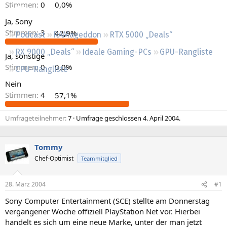
Stimmen:
0
0,0%
Regeln
Ja, Sony
Stimmen:
3
42,9%
Podcast
RAMageddon
RTX 5000 „Deals“
RX 9000 „Deals“
Ideale Gaming-PCs
GPU-Rangliste
Ja, sonstige
Stimmen:
0
0,0%
CPU-Rangliste
Nein
Stimmen:
4
57,1%
Umfrageteilnehmer
7
Umfrage geschlossen
4. April 2004
.
Tommy
Chef-Optimist
Teammitglied
28. März 2004
#1
Sony Computer Entertainment (SCE) stellte am Donnerstag
vergangener Woche offiziell PlayStation Net vor. Hierbei
handelt es sich um eine neue Marke, unter der man jetzt