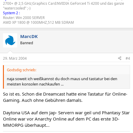
2700+ @ 2,5 GHz;Graphics Card:NVIDIA GeForce4 Ti 4200 und das ganze
"watercooled" ;-)
System 2 :
Router: Win 2000 SERVER
AMD XP 1800 @ 1000MHZ,512 MB SDRAM
MarcDK
Banned
29. März 2004
#4
Godsdig schrieb:
naja soweit ich weißkannst du doch maus und tastatur bei den
meisten konsolen nachkaufen ...
So ist es. Schon die Dreamcast hatte eine Tastatur für Online-
Gaming. Auch ohne Gebühren damals.
Daytona USA auf dem Jap- Servern war geil und Phantasy Star
Online war vor Anarchy Online auf dem PC das erste 3D-
MMORPG überhaupt...