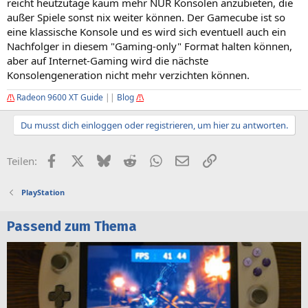
reicht heutzutage kaum mehr NUR Konsolen anzubieten, die
außer Spiele sonst nix weiter können. Der Gamecube ist so
eine klassische Konsole und es wird sich eventuell auch ein
Nachfolger in diesem "Gaming-only" Format halten können,
aber auf Internet-Gaming wird die nächste
Konsolengeneration nicht mehr verzichten können.
/!\
Radeon 9600 XT Guide
||
Blog
/!\
Du musst dich einloggen oder registrieren, um hier zu antworten.
Facebook
X (Twitter)
Bluesky
Reddit
WhatsApp
E-Mail
Link
Teilen:
PlayStation
Passend zum Thema