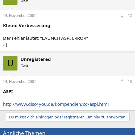
Gast
14. November 2001
#2
Kleine Verbesserung
Der Fehler lautet: "LAUNCH ASPI ERROR"
:-)
Unregistered
U
Gast
14. November 2001
#3
ASPI
http://www.disc4you.de/kompendien/cd/aspi.html
Du musst dich einloggen oder registrieren, um hier zu antworten.
Ähnliche Themen