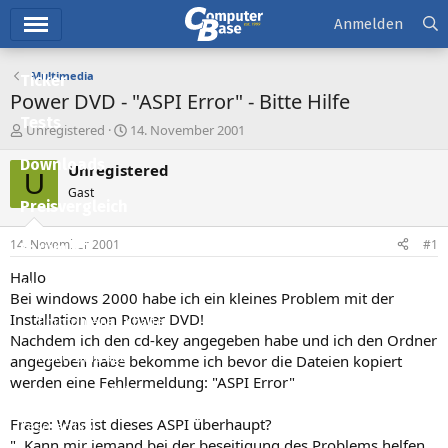
Hauptmenü
Anmelden
Multimedia
Ticker
Power DVD - "ASPI Error" - Bitte Hilfe
Tests
E
E
Unregistered
14. November 2001
r
r
Downloads
s
s
Unregistered
U
t
t
Gast
e
e
Preisvergleich
l
l
l
l
14. November 2001
#1
Forum
e
t
r
a
Hallo
Aktuelles
m
Bei windows 2000 habe ich ein kleines Problem mit der
Installation von Power DVD!
Empfohlene Inhalte
Nachdem ich den cd-key angegeben habe und ich den Ordner
Neue Beiträge
angegeben habe bekomme ich bevor die Dateien kopiert
werden eine Fehlermeldung: "ASPI Error"
Neueste Aktivitäten
Frage: Was ist dieses ASPI überhaupt?
Leserartikel
". Kann mir jemand bei der beseitigung des Problems helfen,