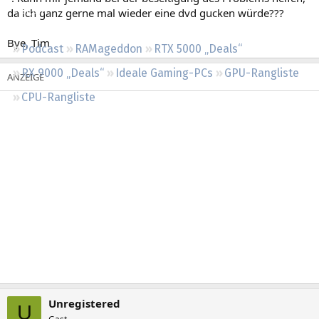
Regeln
da ich ganz gerne mal wieder eine dvd gucken würde???
Bye, Tim
Podcast
RAMageddon
RTX 5000 „Deals“
RX 9000 „Deals“
Ideale Gaming-PCs
GPU-Rangliste
CPU-Rangliste
Unregistered
U