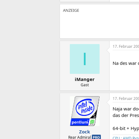
17. Februar 20
I
Na des war 
iManger
Gast
17. Februar 20
Naja war do
das der Pres
64-bit + Hy
Zock
Rear Admiral
PRO
CPU : AMD Ryz