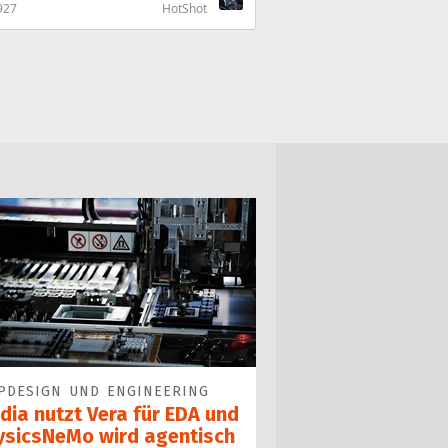
927
HotShot
PDESIGN UND ENGINEERING
dia nutzt Vera für EDA und
ysicsNeMo wird agentisch