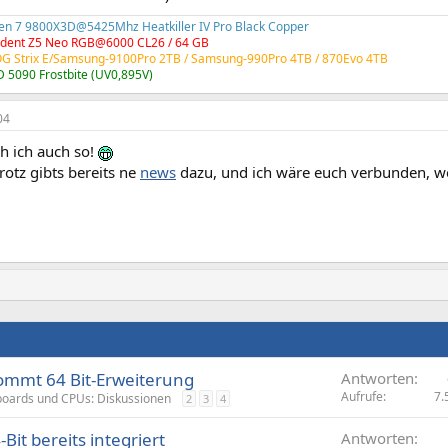
en 7 9800X3D@5425Mhz Heatkiller IV Pro Black Copper
Trident Z5 Neo RGB@6000 CL26 / 64 GB
OG Strix E/Samsung-9100Pro 2TB /
Samsung-990Pro 4TB
/ 870Evo 4TB
 5090 Frostbite (UV0,895V)
04
h ich auch so!
rotz gibts bereits ne
news
dazu, und ich wäre euch verbunden, w
ommt 64 Bit-Erweiterung
Antworten
Aufrufe
7.
oards und CPUs: Diskussionen
2
3
4
Bit bereits integriert
Antworten