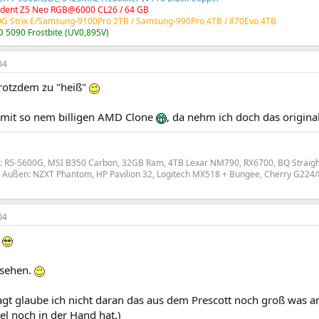
Trident Z5 Neo RGB@6000 CL26 / 64 GB
OG Strix E/Samsung-9100Pro 2TB /
Samsung-990Pro 4TB
/ 870Evo 4TB
 5090 Frostbite (UV0,895V)
04
trotzdem zu "heiß"
h mit so nem billigen AMD Clone
, da nehm ich doch das original
: R5-5600G, MSI B350 Carbon, 32GB Ram, 4TB Lexar NM790, RX6700, BQ Straig
Außen: NZXT Phantom, HP Pavilion 32, Logitech MX518 + Bungee, Cherry G224/8
04
r
 sehen.
agt glaube ich nicht daran das aus dem Prescott noch groß was an
el noch in der Hand hat.)