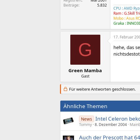
Registriert
Mai 2001
Beiträge
5.832
CPU : AMD Ryz
Ram : G.Skill 
Mobo : Asus R
Graka : INNO3D
17. Februar 20
G
hehe, das se
nichtsdestot
Green Mamba
Gast
Für weitere Antworten geschlossen.
Ähnliche Themen
Intel Celeron bek
News
Tommy
8. Dezember 2004
Mainb
Auch der Prescott hat 64-