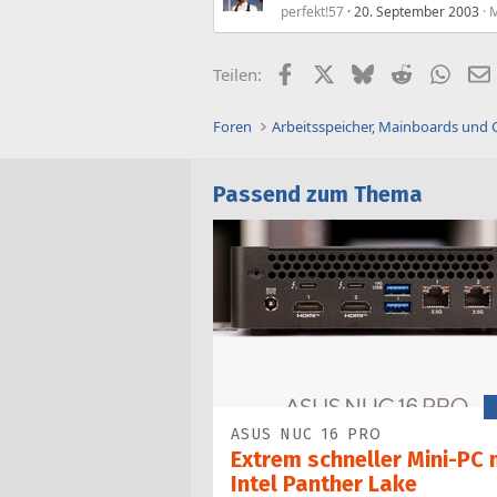
perfekt!57
20. September 2003
M
Facebook
X (Twitter)
Bluesky
Reddit
What
Teilen:
Foren
Arbeitsspeicher, Mainboards und
Passend zum Thema
ASUS NUC 16 PRO
Extrem schneller Mini-PC 
Intel Panther Lake