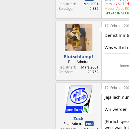
Registriert
Mai 2001
Ram : G.Skill 
Beiträge
5.832
Mobo : Asus R
Graka : INNO3D
17. Februar 20
Der ist mir 
Was will ic
Blutschlumpf
Fleet Admiral
Innen
Registriert
März 2001
Beiträge
20.752
17. Februar 20
Jaja lach nu
Wir werden
Zock
(Ehrlich ges
Rear Admiral
PRO
weis was Int