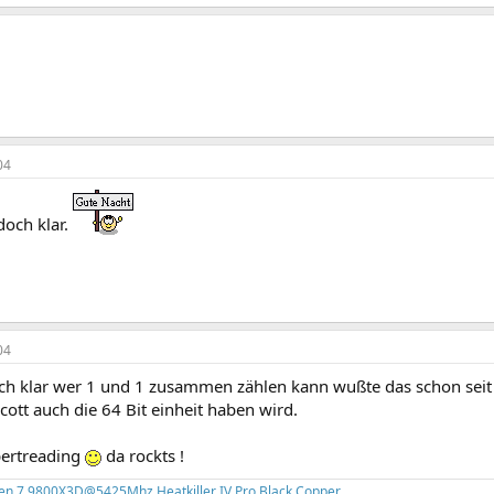
04
doch klar.
04
ch klar wer 1 und 1 zusammen zählen kann wußte das schon sei
cott auch die 64 Bit einheit haben wird.
pertreading
da rockts !
en 7 9800X3D@5425Mhz Heatkiller IV Pro Black Copper