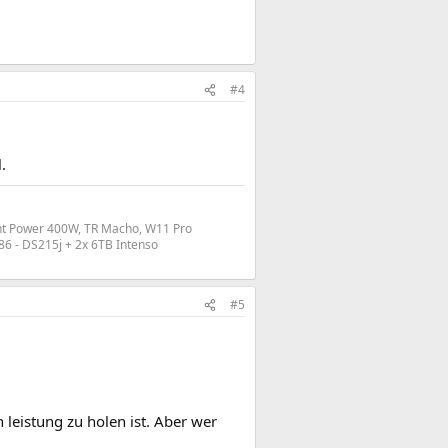
#4
.
ht Power 400W, TR Macho, W11 Pro
6 - DS215j + 2x 6TB Intenso
#5
 leistung zu holen ist. Aber wer