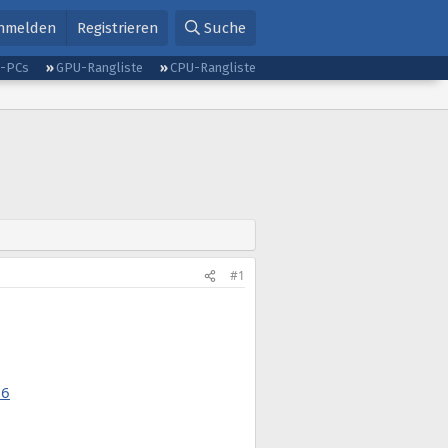
nmelden
Registrieren
Suche
g-PCs
GPU-Rangliste
CPU-Rangliste
#1
26