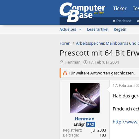
Ticker
Te
Podcast
Aktuelles
Leserartikel
Regeln
Foren
Arbeitsspeicher, Mainboards und
Prescott mit 64 Bit Er
E
E
Henman
17. Februar 2004
r
r
s
Für weitere Antworten geschlossen.
s
t
t
e
e
17. Februar 20
l
l
l
l
Hab das ger
e
t
r
a
Finde ich ech
m
Henman
http://www
Ensign
PRO
Registriert
Juli 2003
Beiträge
183