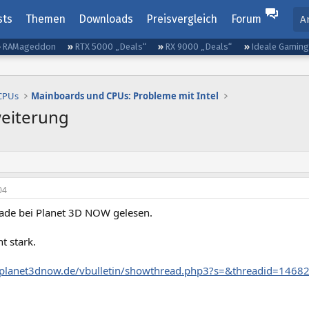
sts
Themen
Downloads
Preisvergleich
Forum
A
RAMageddon
RTX 5000 „Deals“
RX 9000 „Deals“
Ideale Gamin
 CPUs
Mainboards und CPUs: Probleme mit Intel
weiterung
04
ade bei Planet 3D NOW gelesen.
t stark.
.planet3dnow.de/vbulletin/showthread.php3?s=&threadid=1468