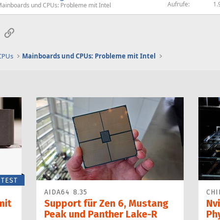
Aufrufe
1.
ainboards und CPUs: Probleme mit Intel
sApp
E-Mail
Link
 CPUs
Mainboards und CPUs: Probleme mit Intel
TEST
AIDA64 8.35
CHI
mit
Support für Zen 6, Mustang
Nvi
Peak und Panther Lake-R
Ph