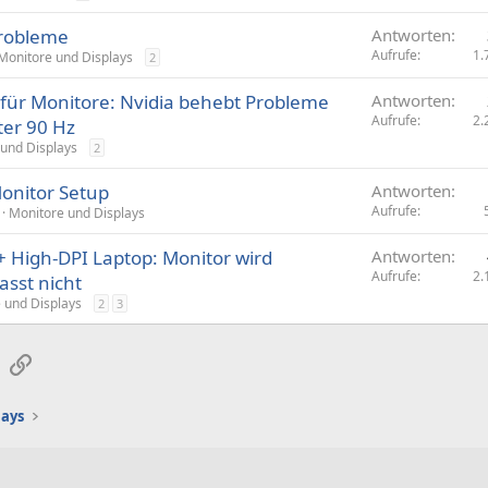
Probleme
Antworten
Aufrufe
1.
Monitore und Displays
2
für Monitore: Nvidia behebt Probleme
Antworten
Aufrufe
2.
ter 90 Hz
und Displays
2
onitor Setup
Antworten
Aufrufe
Monitore und Displays
+ High-DPI Laptop: Monitor wird
Antworten
Aufrufe
2.
asst nicht
 und Displays
2
3
sApp
E-Mail
Link
lays