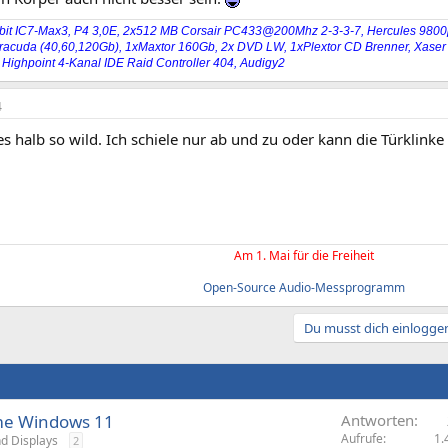
bit IC7-Max3, P4 3,0E, 2x512 MB Corsair PC433@200Mhz 2-3-3-7, Hercules 9800p
racuda (40,60,120Gb), 1xMaxtor 160Gb, 2x DVD LW, 1xPlextor CD Brenner, Xaser I
 Highpoint 4-Kanal IDE Raid Controller 404, Audigy2
4
es halb so wild. Ich schiele nur ab und zu oder kann die Türklinke 
Am 1. Mai für die Freiheit
Open-Source Audio-Messprogramm
Du musst dich einloggen
me Windows 11
Antworten
Aufrufe
1.
d Displays
2