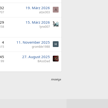
32
19. März 2026
A
707
atze303
29
15. März 2026
258
lynx007
4
11. November 2025
515
gromble1988
45
27. August 2025
199
BAssDad