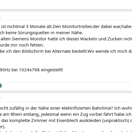
4
ist nichtmal 3 Monate alt.Den Monitortreiber,der dabei war,habe
ich keine Sörungsquellen in meiner Nähe.
lten Siemens Monitor hatte ich dieses Wackeln und Zucken nicht 
ürde mir noch fehlen.
e ich den Bildschirm bei Alternate bestellt.Wo wende ich mich d
 90Hz bei 1024x768 eingestellt!
4
cht zufällig in der Nähe einer elektrifizierten Bahnlinie? Ich w
 am Rhein entlang, jedesmal wenn ein Zug vorbei fährt habe ich 
r das komplette Zimmer mit Eisenblech auskleiden (unpraktisch)
r).