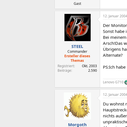
Gast
12. Januar 200
Der Monitor 
Sonst habe 
Bei meinem a
Arsch!Das w
STEEL
Übrigens hab
Commander
Alternate?
Ersteller dieses
Themas
Registriert
Okt. 2003
PS:Ich habe
Beiträge
2.590
Lenovo G710
12. Januar 200
Du wohnst ni
Hauptstrecke
nichts auße
unpraktische
Morgoth