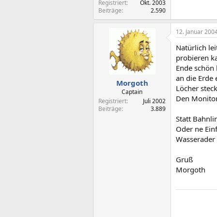
Registriert
Okt. 2003
Beiträge
2.590
12. Januar 200
Natürlich lei
probieren ka
Ende schön 
an die Erde 
Morgoth
Löcher stec
Captain
Den Monitor 
Registriert
Juli 2002
Beiträge
3.889
Statt Bahnl
Oder ne Einf
Wasserader
Gruß
Morgoth