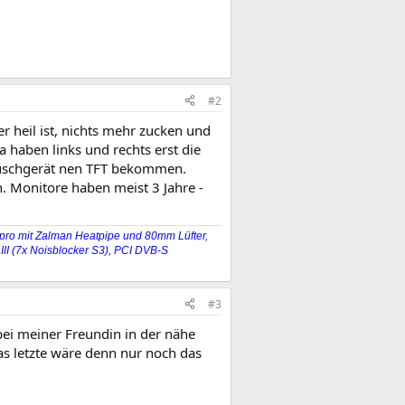
#2
er heil ist, nichts mehr zucken und
 haben links und rechts erst die
auschgerät nen TFT bekommen.
n. Monitore haben meist 3 Jahre -
ro mit Zalman Heatpipe und 80mm Lüfter,
II (7x Noisblocker S3), PCI DVB-S
#3
ei meiner Freundin in der nähe
das letzte wäre denn nur noch das