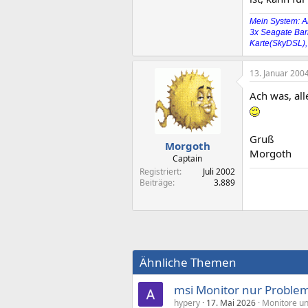
Mein System: A
3x Seagate Bar
Karte(SkyDSL),
13. Januar 200
Ach was, all
Gruß
Morgoth
Morgoth
Captain
Registriert
Juli 2002
Beiträge
3.889
Ähnliche Themen
msi Monitor nur Proble
hypery
17. Mai 2026
Monitore un