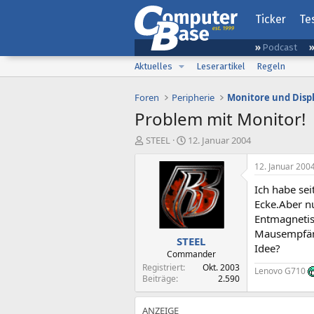
Ticker
Te
Podcast
Aktuelles
Leserartikel
Regeln
Foren
Peripherie
Monitore und Disp
Problem mit Monitor!
E
E
STEEL
12. Januar 2004
r
r
s
s
12. Januar 200
t
t
Ich habe se
e
e
l
l
Ecke.Aber n
l
l
Entmagnetis
e
t
Mausempfäng
STEEL
r
a
Idee?
m
Commander
Registriert
Okt. 2003
Lenovo G710
Beiträge
2.590