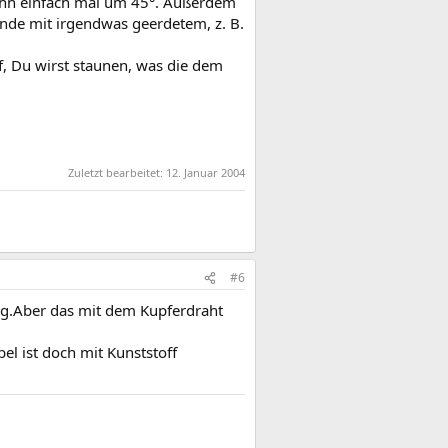
h ihn einfach mal um 45°. Außerdem
nde mit irgendwas geerdetem, z. B.
, Du wirst staunen, was die dem
Zuletzt bearbeitet:
12. Januar 2004
#6
ng.Aber das mit dem Kupferdraht
l ist doch mit Kunststoff