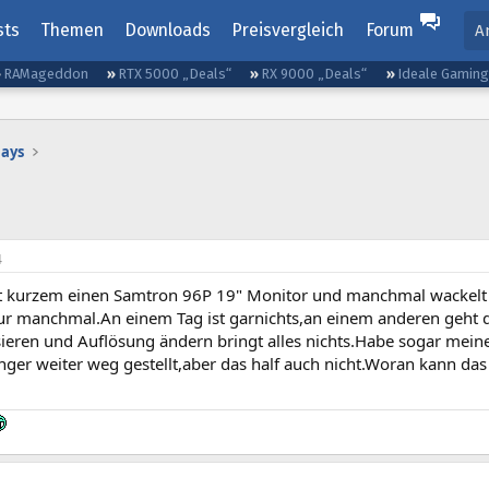
sts
Themen
Downloads
Preisvergleich
Forum
A
RAMageddon
RTX 5000 „Deals“
RX 9000 „Deals“
Ideale Gamin
lays
4
it kurzem einen Samtron 96P 19" Monitor und manchmal wackelt d
ur manchmal.An einem Tag ist garnichts,an einem anderen geht
ieren und Auflösung ändern bringt alles nichts.Habe sogar mei
er weiter weg gestellt,aber das half auch nicht.Woran kann das 