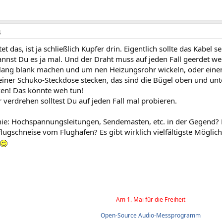
4
tet das, ist ja schließlich Kupfer drin. Eigentlich sollte das Kabel
nnst Du es ja mal. Und der Draht muss auf jeden Fall geerdet werd
lang blank machen und um nen Heizungsrohr wickeln, oder eine
einer Schuko-Steckdose stecken, das sind die Bügel oben und unte
ken! Das könnte weh tun!
verdrehen solltest Du auf jeden Fall mal probieren.
inie: Hochspannungsleitungen, Sendemasten, etc. in der Gegend? 
lugschneise vom Flughafen? Es gibt wirklich vielfältigste Möglichk
Am 1. Mai für die Freiheit
Open-Source Audio-Messprogramm