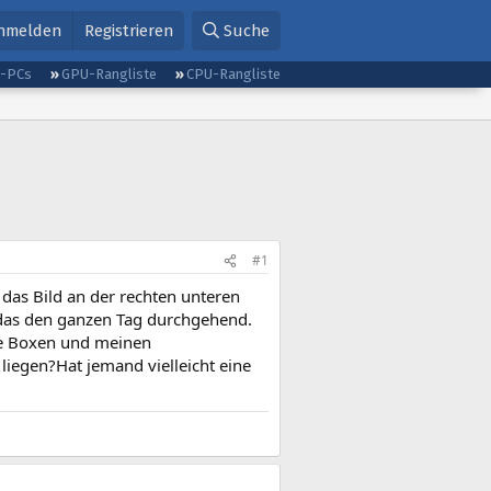
nmelden
Registrieren
Suche
g-PCs
GPU-Rangliste
CPU-Rangliste
#1
as Bild an der rechten unteren
 das den ganzen Tag durchgehend.
ne Boxen und meinen
liegen?Hat jemand vielleicht eine