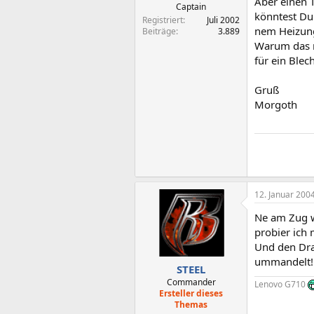
Aber einen 
Captain
könntest Du
Registriert
Juli 2002
nem Heizung
Beiträge
3.889
Warum das n
für ein Blec
Gruß
Morgoth
12. Januar 200
Ne am Zug w
probier ich 
Und den Dra
ummandelt!
STEEL
Commander
Lenovo G710
Ersteller dieses
Themas