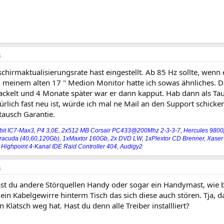
4
chirmaktualisierungsrate hast eingestellt. Ab 85 Hz sollte, wenn 
 meinem alten 17 " Medion Monitor hatte ich sowas ähnliches. Da
ckelt und 4 Monate später war er dann kapput. Hab dann als T
rlich fast neu ist, würde ich mal ne Mail an den Support schicke
tausch Garantie.
bit IC7-Max3, P4 3,0E, 2x512 MB Corsair PC433@200Mhz 2-3-3-7, Hercules 9800p
racuda (40,60,120Gb), 1xMaxtor 160Gb, 2x DVD LW, 1xPlextor CD Brenner, Xaser I
 Highpoint 4-Kanal IDE Raid Controller 404, Audigy2
4
st du andere Störquellen Handy oder sogar ein Handymast, wie b
ein Kabelgewirre hinterm Tisch das sich diese auch stören. Tja, 
 Klatsch weg hat. Hast du denn alle Treiber installliert?