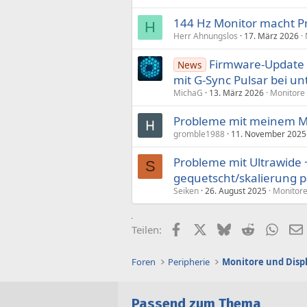
144 Hz Monitor macht 
H
Herr Ahnungslos
17. März 2026
Firmware-Update 
News
mit G-Sync Pulsar bei un
MichaG
13. März 2026
Monitore 
Probleme mit meinem M
gromble1988
11. November 2025
Probleme mit Ultrawide 
S
gequetscht/skalierung p
Seiken
26. August 2025
Monitore
Facebook
X (Twitter)
Bluesky
Reddit
What
Teilen:
Foren
Peripherie
Monitore und Disp
Passend zum Thema