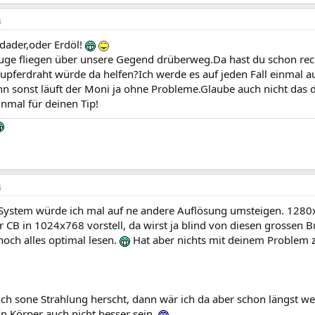
4
dader,oder Erdöl!
uge fliegen über unsere Gegend drüberweg.Da hast du schon rec
upferdraht würde da helfen?Ich werde es auf jeden Fall einmal a
 sonst läuft der Moni ja ohne Probleme.Glaube auch nicht das de
nmal für deinen Tip!
4
System würde ich mal auf ne andere Auflösung umsteigen. 1280x9
 CB in 1024x768 vorstell, da wirst ja blind von diesen grossen 
och alles optimal lesen.
Hat aber nichts mit deinem Problem z
ch sone Strahlung herscht, dann wär ich da aber schon längst w
r´n Körper auch nicht besser sein.