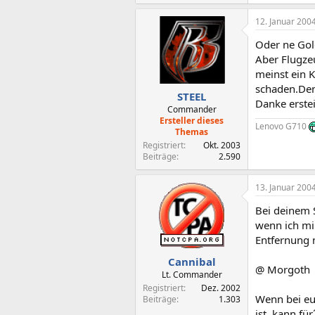
12. Januar 200
Oder ne Gol
Aber Flugze
meinst ein K
schaden.Denn
STEEL
Danke erstei
Commander
Ersteller dieses
Lenovo G710
Themas
Registriert
Okt. 2003
Beiträge
2.590
13. Januar 200
Bei deinem 
wenn ich mir
Entfernung n
Cannibal
@ Morgoth
Lt. Commander
Registriert
Dez. 2002
Wenn bei eu
Beiträge
1.303
ist, kann fü