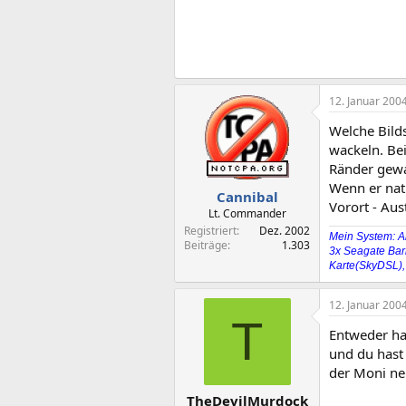
12. Januar 200
Welche Bilds
wackeln. Bei
Ränder gewa
Wenn er natü
Cannibal
Vorort - Aus
Lt. Commander
Registriert
Dez. 2002
Mein System: A
Beiträge
1.303
3x Seagate Bar
Karte(SkyDSL),
12. Januar 200
T
Entweder ha
und du hast 
der Moni nen
TheDevilMurdock