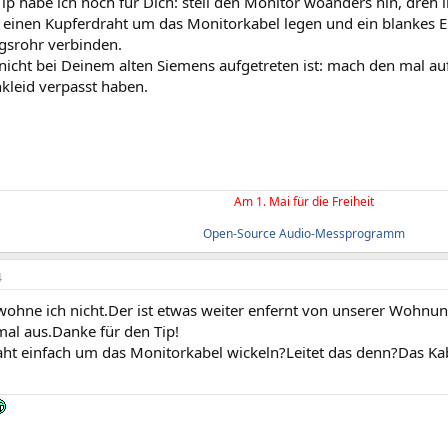
Tip habe ich noch für Dich: stell den Monitor woanders hin, dre
 einen Kupferdraht um das Monitorkabel legen und ein blankes E
srohr verbinden.
icht bei Deinem alten Siemens aufgetreten ist: mach den mal auf
hkleid verpasst haben.
Am 1. Mai für die Freiheit
Open-Source Audio-Messprogramm
4
ohne ich nicht.Der ist etwas weiter enfernt von unserer Wohnu
mal aus.Danke für den Tip!
ht einfach um das Monitorkabel wickeln?Leitet das denn?Das Kabe