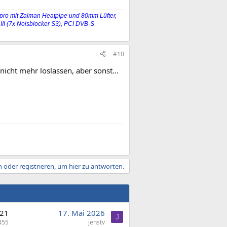
ro mit Zalman Heatpipe und 80mm Lüfter,
II (7x Noisblocker S3), PCI DVB-S
#10
nicht mehr loslassen, aber sonst...
 oder registrieren, um hier zu antworten.
21
17. Mai 2026
J
455
jenstv