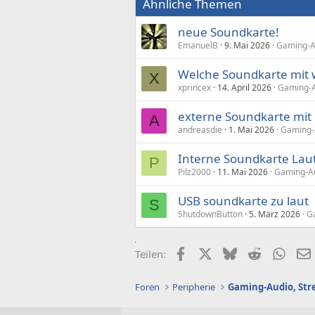
Ähnliche Themen
neue Soundkarte!
EmanuelB
9. Mai 2026
Gaming-Au
Welche Soundkarte mit w
X
xprincex
14. April 2026
Gaming-Au
externe Soundkarte mit
A
andreasdie
1. Mai 2026
Gaming-A
Interne Soundkarte Lau
P
Pilz2000
11. Mai 2026
Gaming-Au
USB soundkarte zu laut
S
ShutdownButton
5. März 2026
Ga
Facebook
X (Twitter)
Bluesky
Reddit
What
Teilen:
Foren
Peripherie