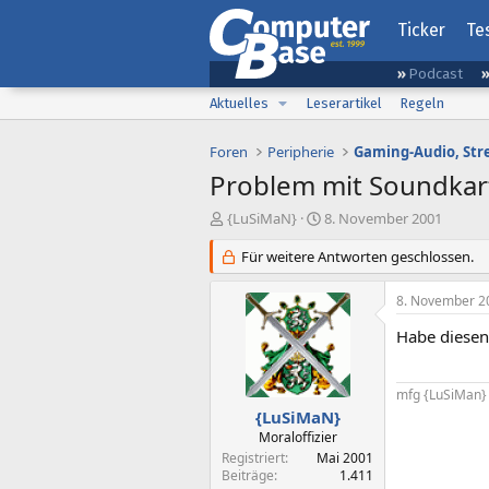
Ticker
Te
Podcast
Aktuelles
Leserartikel
Regeln
Foren
Peripherie
Problem mit Soundkar
E
E
{LuSiMaN}
8. November 2001
r
r
s
Für weitere Antworten geschlossen.
s
t
t
e
e
8. November 2
l
l
l
l
Habe diesen
e
t
r
a
m
mfg {LuSiMan}
{LuSiMaN}
Moraloffizier
Registriert
Mai 2001
Beiträge
1.411