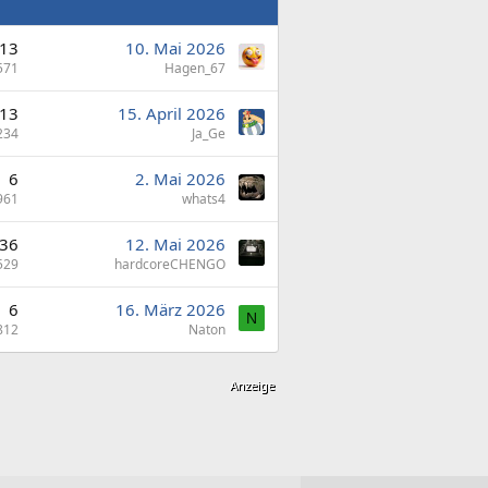
13
10. Mai 2026
571
Hagen_67
13
15. April 2026
234
Ja_Ge
6
2. Mai 2026
961
whats4
36
12. Mai 2026
529
hardcoreCHENGO
6
16. März 2026
N
812
Naton