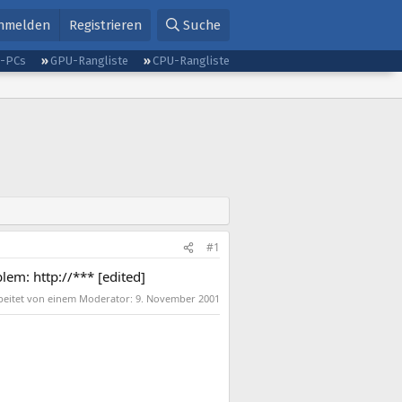
nmelden
Registrieren
Suche
g-PCs
GPU-Rangliste
CPU-Rangliste
#1
em: http://*** [edited]
rbeitet von einem Moderator:
9. November 2001