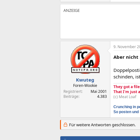
9. November 2
Aber nicht 
Doppelpostin
schinden, is
Kwuteg
Foren-Wookie
They got a fil
Registriert
Mai 2001
That I'm just
Beiträge
4.383
(c) Meat Loaf
Crunching in p
So posten und 
Für weitere Antworten geschlossen.