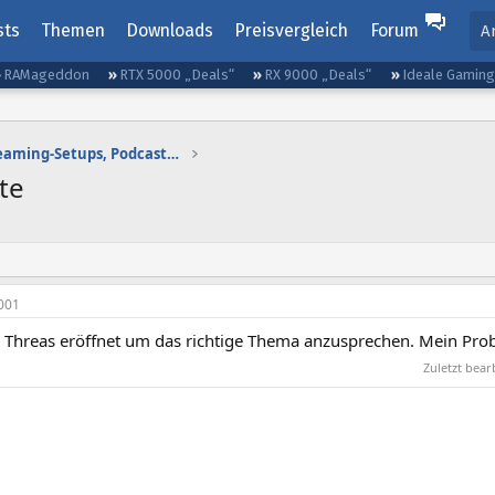
sts
Themen
Downloads
Preisvergleich
Forum
A
RAMageddon
RTX 5000 „Deals“
RX 9000 „Deals“
Ideale Gamin
Gaming-Audio, Streaming-Setups, Podcasting etc.
te
001
 Threas eröffnet um das richtige Thema anzusprechen. Mein Probl
Zuletzt bea