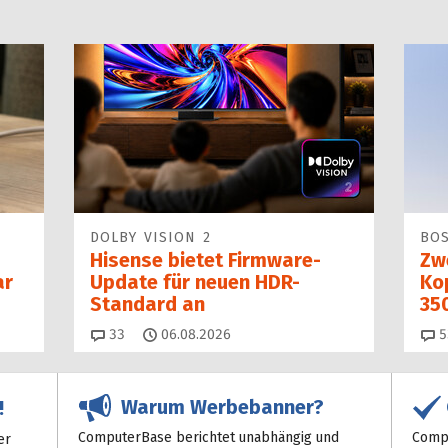
DOLBY VISION 2
BO
Hisense bietet Firmware-
Zw
ar
Update für neuen HDR-
Kop
Standard an
35
Kommentare
33
06.08.2026
5
Warum Werbebanner?
!
ComputerBase berichtet unabhängig und
Compu
er