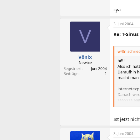
cya
3. Juni 2004
V
Re: T-Sinus
w4!n schrieb
Vönix
hi!!!
Newbie
Also ich hat
Registriert
Juni 2004
Daraufhin h
Beiträge
1
macht man s
internetexpl
Danach wird 
>>>>>>> Net
Dort ändert 
Bis jetzt läu
Ist jetzt ni
cya
3. Juni 2004