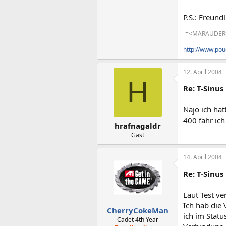
P.S.: Freund
-=<MARAUDER
http://www.po
12. April 2004
H
Re: T-Sinus
Najo ich ha
400 fahr ic
hrafnagaldr
Gast
14. April 2004
Re: T-Sinus
Laut Test v
Ich hab die
CherryCokeMan
ich im Statu
Cadet 4th Year