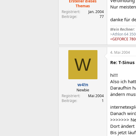
Verbindung 
Ersteller dieses
Themas
Nur meisten
Registriert
Jan. 2004
Beiträge
77
danke für d
Mein Rechner:
>
Athlon 64 35
<GEFORCE 78
4. Mai 2004
W
Re: T-Sinus
hi!!!
Also ich hat
w4!n
Daraufhin h
Newbie
ändern muss
Registriert
Mai 2004
Beiträge
1
internetexpl
Danach wird 
>>>>>>> Net
Dort ändert 
Bis jetzt läu