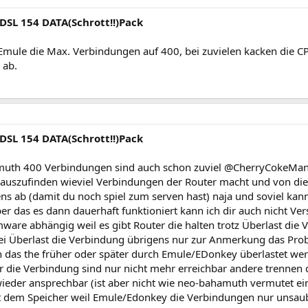
 DSL 154 DATA(Schrott!!)Pack
 Emule die Max. Verbindungen auf 400, bei zuvielen kacken die 
 ab.
 DSL 154 DATA(Schrott!!)Pack
th 400 Verbindungen sind auch schon zuviel @CherryCokeMan 
auszufinden wieviel Verbindungen der Router macht und von di
ns ab (damit du noch spiel zum serven hast) naja und soviel kan
ber das es dann dauerhaft funktioniert kann ich dir auch nicht Ve
ware abhängig weil es gibt Router die halten trotz Überlast die 
bei Überlast die Verbindung übrigens nur zur Anmerkung das Pro
 das the früher oder später durch Emule/EDonkey überlastet werd
er die Verbindung sind nur nicht mehr erreichbar andere trennen
ieder ansprechbar (ist aber nicht wie neo-bahamuth vermutet e
 dem Speicher weil Emule/Edonkey die Verbindungen nur unsaube