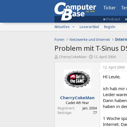
Ticker
Te
Podcast
Aktuelles
Leserartikel
Regeln
Foren
Netzwerke und Internet
Inter
Problem mit T-Sinus D
E
E
CherryCokeMan
12. April 2004
r
r
s
s
12. April 2004
t
t
HI Leute,
e
e
l
l
l
l
ich hab mir
e
t
Leider waren
CherryCokeMan
r
a
Dann haben d
m
Cadet 4th Year
haben in de
Registriert
Jan. 2004
Beiträge
77
1 Woche spä
Internet. D