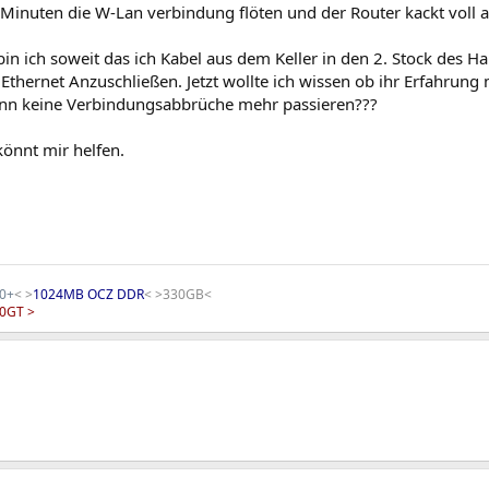
 Minuten die W-Lan verbindung flöten und der Router kackt voll a
in ich soweit das ich Kabel aus dem Keller in den 2. Stock des 
Ethernet Anzuschließen. Jetzt wollte ich wissen ob ihr Erfahrun
nn keine Verbindungsabbrüche mehr passieren???
 könnt mir helfen.
00+
< >
1024MB OCZ DDR
< >330GB<
00GT
>