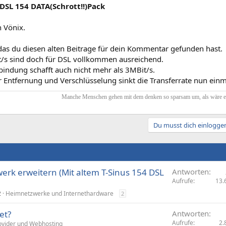
 DSL 154 DATA(Schrott!!)Pack
 Vönix.
das du diesen alten Beitrage für dein Kommentar gefunden hast.
/s sind doch für DSL vollkommen ausreichend.
bindung schafft auch nicht mehr als 3MBit/s.
 Entfernung und Verschlüsselung sinkt die Transferrate nun einm
Manche Menschen gehen mit dem denken so sparsam um, als wäre es 
Du musst dich einloggen
rk erweitern (Mit altem T-Sinus 154 DSL
Antworten
Aufrufe
13.
2
Heimnetzwerke und Internethardware
2
et?
Antworten
Aufrufe
2.
ovider und Webhosting