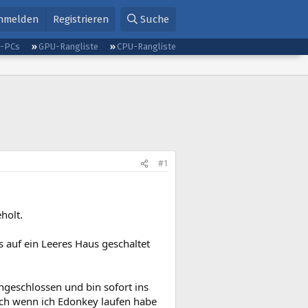
nmelden
Registrieren
Suche
g-PCs
GPU-Rangliste
CPU-Rangliste
#1
holt.
s auf ein Leeres Haus geschaltet
ngeschlossen und bin sofort ins
Doch wenn ich Edonkey laufen habe