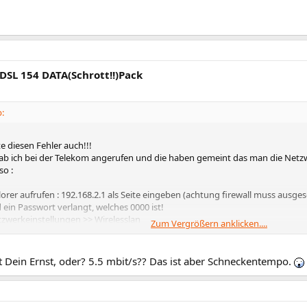
 DSL 154 DATA(Schrott!!)Pack
:
te diesen Fehler auch!!!
ab ich bei der Telekom angerufen und die haben gemeint das man die Netz
o :
orer aufrufen : 192.168.2.1 als Seite eingeben (achtung firewall muss ausges
ein Passwort verlangt, welches 0000 ist!
zwerkeinstellungen >> Wirelesslan
Zum Vergrößern anklicken....
ihr dann die Einstellungen auf 5.5 mbits und auf Kanal 6!!
ft bei mir alles wunderbar.
cht Dein Ernst, oder? 5.5 mbit/s?? Das ist aber Schneckentempo.