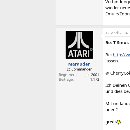
Verbindunge
wieder neue
Emule/Edonke
12. April 2004
Re: T-Sinus
Bei
http://
lassen.
Marauder
Lt. Commander
@ CherryC
Registriert
Juli 2001
Beiträge
1.173
Ich Deinen U
und dies be
Mit unfläti
oder ?
greez