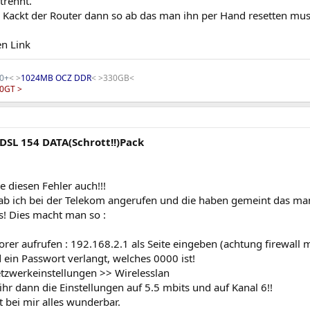
trennt.
 Kackt der Router dann so ab das man ihn per Hand resetten mus
en Link
00+
< >
1024MB OCZ DDR
< >330GB<
00GT
>
 DSL 154 DATA(Schrott!!)Pack
te diesen Fehler auch!!!
ab ich bei der Telekom angerufen und die haben gemeint das ma
! Dies macht man so :
orer aufrufen : 192.168.2.1 als Seite eingeben (achtung firewall 
ein Passwort verlangt, welches 0000 ist!
zwerkeinstellungen >> Wirelesslan
ihr dann die Einstellungen auf 5.5 mbits und auf Kanal 6!!
ft bei mir alles wunderbar.