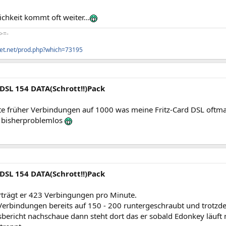
lichkeit kommt oft weiter...
>=-
uet.net/prod.php?which=73195
 DSL 154 DATA(Schrott!!)Pack
tte früher Verbindungen auf 1000 was meine Fritz-Card DSL oftm
h bisherproblemlos
 DSL 154 DATA(Schrott!!)Pack
erträgt er 423 Verbingungen pro Minute.
 Verbindungen bereits auf 150 - 200 runtergeschraubt und trotz
sbericht nachschaue dann steht dort das er sobald Edonkey läuft