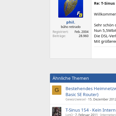
Re: T-Sinus
Willkommen
phil.
Sehr schön 
búho retirado
Nun 5,5Mbit
Registriert
Feb. 2004
Die DSL-Ver
Beiträge
28.960
Mit größerer
Ähnliche Themen
Bestehendes Heimnetzwe
G
Basic SE Router)
Gewürzwiesel
15. Dezember 201
T-Sinus 154 - Kein Intern
LynQ
7. Februar 2011
Internetpr