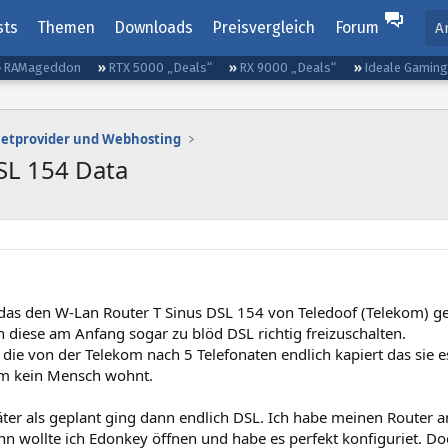
sts
Themen
Downloads
Preisvergleich
Forum
A
RAMageddon
RTX 5000 „Deals“
RX 9000 „Deals“
Ideale Gamin
netprovider und Webhosting
SL 154 Data
 das den W-Lan Router T Sinus DSL 154 von Teledoof (Telekom) ge
 diese am Anfang sogar zu blöd DSL richtig freizuschalten.
ie von der Telekom nach 5 Telefonaten endlich kapiert das sie e
m kein Mensch wohnt.
ter als geplant ging dann endlich DSL. Ich habe meinen Router a
ann wollte ich Edonkey öffnen und habe es perfekt konfiguriet. 