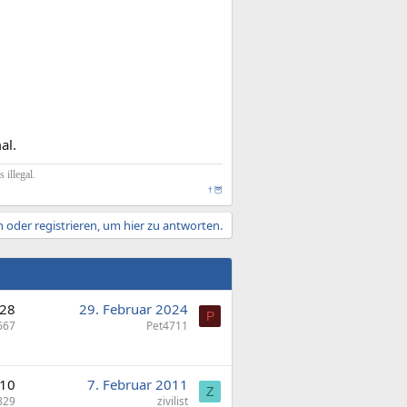
al.
illegal.
†
🦉
 oder registrieren, um hier zu antworten.
28
29. Februar 2024
P
667
Pet4711
10
7. Februar 2011
Z
829
zivilist