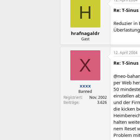
H
Re: T-Sinus
Reduzier in
Überlastung
hrafnagaldr
Gast
12. April 2004
X
Re: T-Sinus
@neo-bahamu
per Web her
xxxx
50 mindeste
Banned
einstellen a
Registriert
Nov. 2002
und der Firm
Beiträge
3.626
die kicken 
Heimbereich
halten weit
nem Reset w
Problem mit