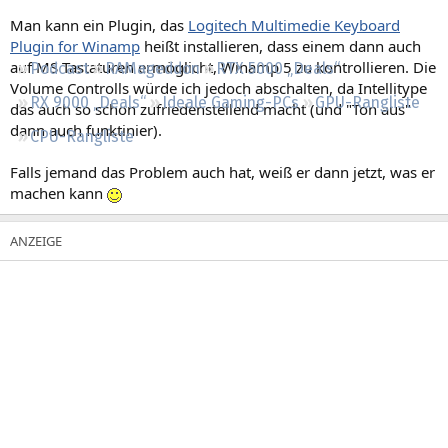
Regeln
Man kann ein Plugin, das
Logitech Multimedie Keyboard
Plugin for Winamp
heißt installieren, dass einem dann auch
auf MS Tastaturen ermöglicht, Winamp 5 zu kontrollieren. Die
Podcast
RAMageddon
RTX 5000 „Deals“
Volume Controlls würde ich jedoch abschalten, da Intellitype
RX 9000 „Deals“
Ideale Gaming-PCs
GPU-Rangliste
das auch so schon zufriedenstellend macht (und "Ton aus"
dann auch funktinier).
CPU-Rangliste
Falls jemand das Problem auch hat, weiß er dann jetzt, was er
machen kann