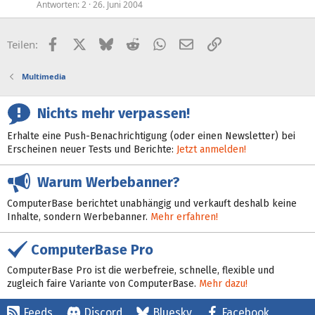
Antworten
2
26. Juni 2004
Facebook
X (Twitter)
Bluesky
Reddit
WhatsApp
E-Mail
Link
Teilen:
Multimedia
Nichts mehr verpassen!
Erhalte eine Push-Benachrichtigung (oder einen Newsletter) bei
Erscheinen neuer Tests und Berichte:
Jetzt anmelden!
Warum Werbebanner?
ComputerBase berichtet unabhängig und verkauft deshalb keine
Inhalte, sondern Werbebanner.
Mehr erfahren!
ComputerBase Pro
ComputerBase Pro ist die werbefreie, schnelle, flexible und
zugleich faire Variante von ComputerBase.
Mehr dazu!
Feeds
Discord
Bluesky
Facebook