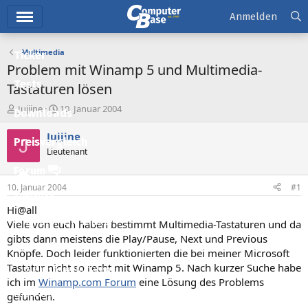
Hauptmenü
Anmelden
Multimedia
Ticker
Problem mit Winamp 5 und Multimedia-
Tests
Tastaturen lösen
E
E
Jujjine
10. Januar 2004
Downloads
r
r
s
s
Jujjine
J
Preisvergleich
t
t
Lieutenant
e
e
l
l
Forum
l
l
10. Januar 2004
#1
e
t
Aktuelles
r
a
Hi@all
m
Empfohlene Inhalte
Viele von euch haben bestimmt Multimedia-Tastaturen und da
gibts dann meistens die Play/Pause, Next und Previous
Neue Beiträge
Knöpfe. Doch leider funktionierten die bei meiner Microsoft
Tastatur nicht so recht mit Winamp 5. Nach kurzer Suche habe
Neueste Aktivitäten
ich im
Winamp.com Forum
eine Lösung des Problems
Leserartikel
gefunden.