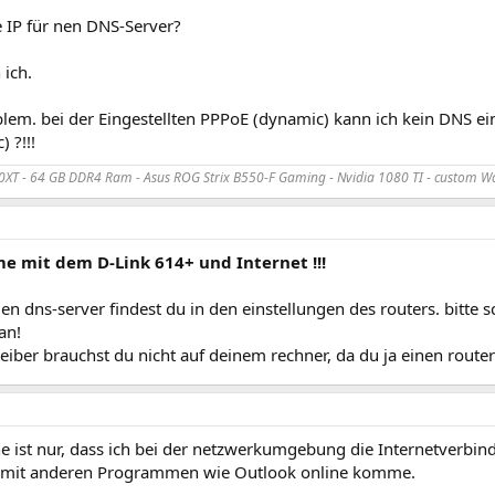
e IP für nen DNS-Server?
 ich.
lem. bei der Eingestellten PPPoE (dynamic) kann ich kein DNS ein
) ?!!!
XT - 64 GB DDR4 Ram - Asus ROG Strix B550-F Gaming - Nvidia 1080 TI - custom Wa
me mit dem D-Link 614+ und Internet !!!
 den dns-server findest du in den einstellungen des routers. bitte 
an!
eiber brauchst du nicht auf deinem rechner, da du ja einen router
 ist nur, dass ich bei der netzwerkumgebung die Internetverbindu
 mit anderen Programmen wie Outlook online komme.