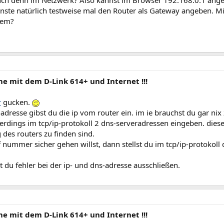
euch denn im Netzwerk? Also kannst im Browser 192.168.0.1 an
nste natürlich testweise mal den Router als Gateway angeben. Mi
tem?
me mit dem D-Link 614+ und Internet !!!
r
gucken.
adresse gibst du die ip vom router ein. im ie brauchst du gar nix
erdings im tcp/ip-protokoll 2 dns-serveradressen eingeben. diese
g des routers zu finden sind.
nummer sicher gehen willst, dann stellst du im tcp/ip-protokoll 
 du fehler bei der ip- und dns-adresse ausschließen.
me mit dem D-Link 614+ und Internet !!!