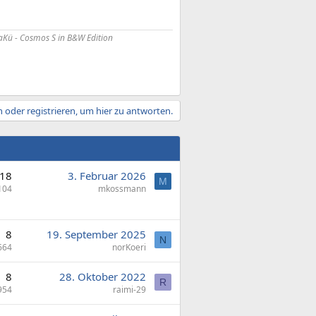
Kü - Cosmos S in B&W Edition
 oder registrieren, um hier zu antworten.
18
3. Februar 2026
M
104
mkossmann
8
19. September 2025
N
664
norKoeri
8
28. Oktober 2022
R
954
raimi-29