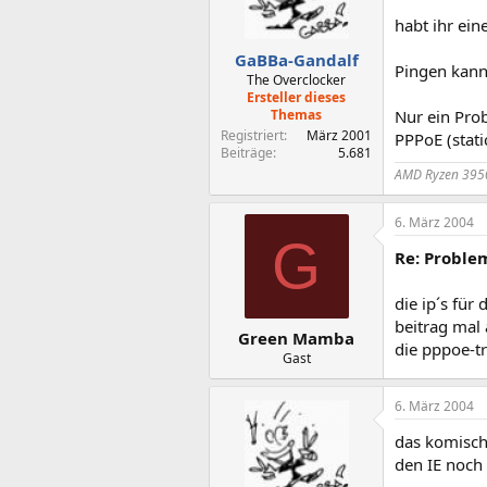
habt ihr ein
GaBBa-Gandalf
Pingen kann
The Overclocker
Ersteller dieses
Themas
Nur ein Prob
Registriert
März 2001
PPPoE (static
Beiträge
5.681
AMD Ryzen 3950
6. März 2004
G
Re: Proble
die ip´s für
beitrag mal 
Green Mamba
die pppoe-tr
Gast
6. März 2004
das komische
den IE noch