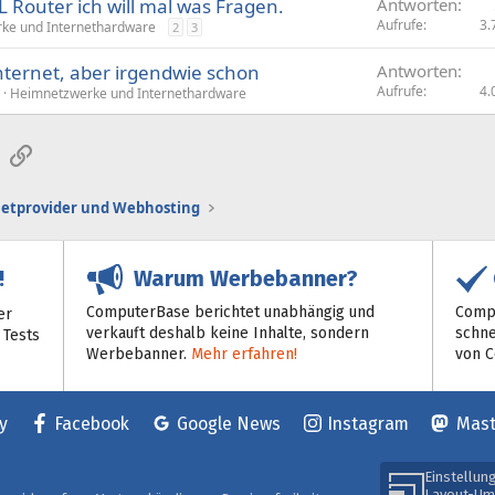
 Router ich will mal was Fragen.
Antworten
Aufrufe
3.
ke und Internethardware
2
3
nternet, aber irgendwie schon
Antworten
Aufrufe
4.
Heimnetzwerke und Internethardware
sApp
E-Mail
Link
netprovider und Webhosting
Warum Werbebanner?
!
ComputerBase berichtet unabhängig und
Compu
er
verkauft deshalb keine Inhalte, sondern
schne
 Tests
Werbebanner.
Mehr erfahren!
von 
y
Facebook
Google News
Instagram
Mas
Einstellun
Layout-Um