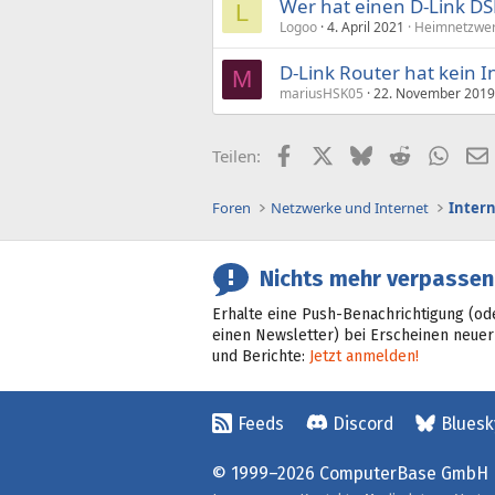
Wer hat einen D-Link DSL
L
Logoo
4. April 2021
Heimnetzwer
D-Link Router hat kein I
M
mariusHSK05
22. November 2019
Facebook
X (Twitter)
Bluesky
Reddit
What
Teilen:
Foren
Netzwerke und Internet
Inter
Nichts mehr verpassen
Erhalte eine Push-Benachrichtigung (od
einen Newsletter) bei Erscheinen neuer
und Berichte:
Jetzt anmelden!
Feeds
Discord
Bluesk
© 1999–2026 ComputerBase GmbH