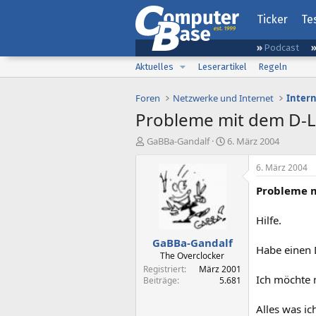
Ticker
Te
Podcast
Aktuelles
Leserartikel
Regeln
Foren
Netzwerke und Internet
Inter
Probleme mit dem D-Li
E
E
GaBBa-Gandalf
6. März 2004
r
r
s
s
6. März 2004
t
t
Probleme m
e
e
l
l
l
l
Hilfe.
e
t
GaBBa-Gandalf
r
a
Habe einen 
m
The Overclocker
Registriert
März 2001
Ich möchte m
Beiträge
5.681
Alles was ich