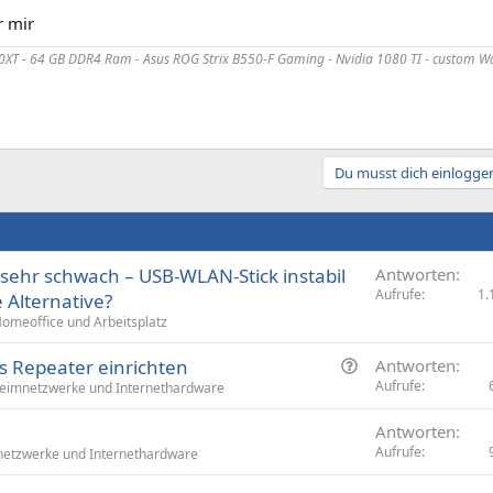
r mir
XT - 64 GB DDR4 Ram - Asus ROG Strix B550-F Gaming - Nvidia 1080 TI - custom Wa
Du musst dich einloggen
 sehr schwach – USB-WLAN-Stick instabil
Antworten
Aufrufe
1.
e Alternative?
omeoffice und Arbeitsplatz
F
ls Repeater einrichten
Antworten
r
Aufrufe
eimnetzwerke und Internethardware
a
Antworten
g
Aufrufe
etzwerke und Internethardware
e