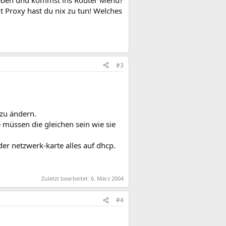
geben und kommst ins Router Menü?
t Proxy hast du nix zu tun! Welches
#3
 zu ändern.
 müssen die gleichen sein wie sie
der netzwerk-karte alles auf dhcp.
Zuletzt bearbeitet:
6. März 2004
#4