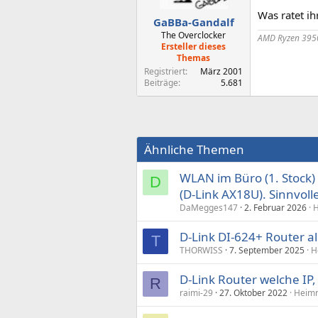
Was ratet ih
GaBBa-Gandalf
The Overclocker
AMD Ryzen 3950
Ersteller dieses
Themas
Registriert
März 2001
Beiträge
5.681
Ähnliche Themen
WLAN im Büro (1. Stock)
D
(D-Link AX18U). Sinnvoll
DaMegges147
2. Februar 2026
H
D-Link DI-624+ Router a
T
THORWISS
7. September 2025
H
D-Link Router welche IP,
R
raimi-29
27. Oktober 2022
Heimn