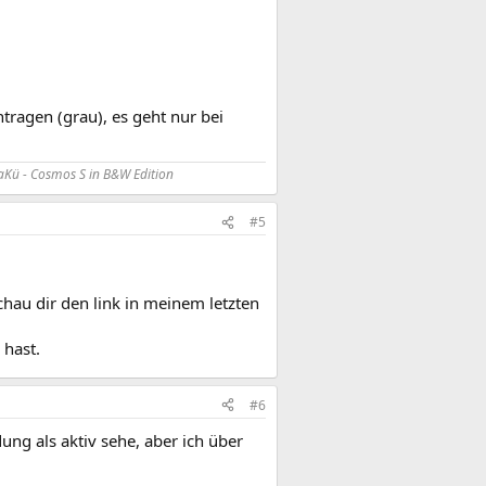
tragen (grau), es geht nur bei
Kü - Cosmos S in B&W Edition
#5
schau dir den link in meinem letzten
 hast.
#6
ng als aktiv sehe, aber ich über