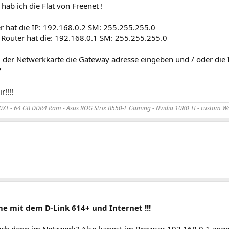
 hab ich die Flat von Freenet !
r hat die IP: 192.168.0.2 SM: 255.255.255.0
Router hat die: 192.168.0.1 SM: 255.255.255.0
 der Netwerkkarte die Gateway adresse eingeben und / oder die I
?
r!!!!
XT - 64 GB DDR4 Ram - Asus ROG Strix B550-F Gaming - Nvidia 1080 TI - custom Wa
me mit dem D-Link 614+ und Internet !!!