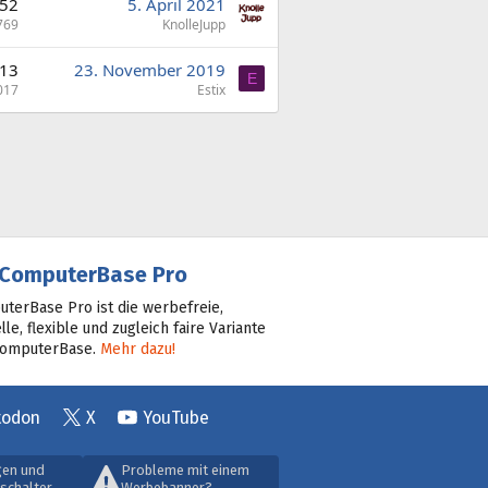
52
5. April 2021
769
KnolleJupp
13
23. November 2019
E
017
Estix
ComputerBase Pro
terBase Pro ist die werbefreie,
lle, flexible und zugleich faire Variante
ComputerBase.
Mehr dazu!
todon
X
YouTube
gen und
Probleme mit einem
schalter
Werbebanner?