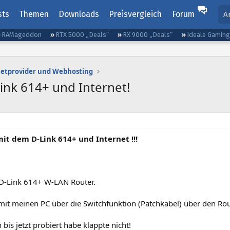
sts
Themen
Downloads
Preisvergleich
Forum
A
RAMageddon
RTX 5000 „Deals“
RX 9000 „Deals“
Ideale Gamin
netprovider und Webhosting
nk 614+ und Internet!
it dem D-Link 614+ und Internet !!!
D-Link 614+ W-LAN Router.
it meinen PC über die Switchfunktion (Patchkabel) über den Rout
 bis jetzt probiert habe klappte nicht!