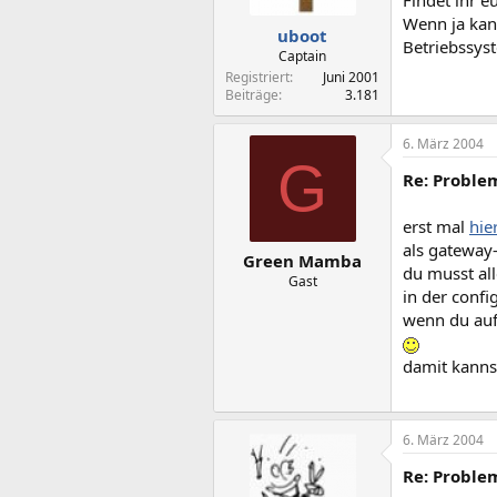
Findet ihr 
Wenn ja kan
uboot
Betriebssys
Captain
Registriert
Juni 2001
Beiträge
3.181
6. März 2004
G
Re: Proble
erst mal
hie
als gateway-
Green Mamba
du musst all
Gast
in der confi
wenn du auf 
damit kannst
6. März 2004
Re: Proble