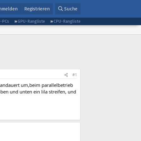
nmelden
Registrieren
Suche
g-PCs
GPU-Rangliste
CPU-Rangliste
#1
 andauert um,beim parallelbetrieb
en und unten ein lila streifen, und