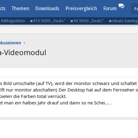
sts
Themen
Downloads
Preisvergleich
Forum
A
RAMageddon
RTX 5000 „Deals“
RX 9000 „Deals“
Ideale Gamin
iskussionen
a-Videomodul
 Bild umschalte (auf TV), wird der monitor schwarz und schaltet
ilft nur monitor abschalten) Der Desktop hat auf dem Fernseher ob
pielen die Farben total verrückt.
et man ein halbes Jahr drauf und dann so ne Schei.... .