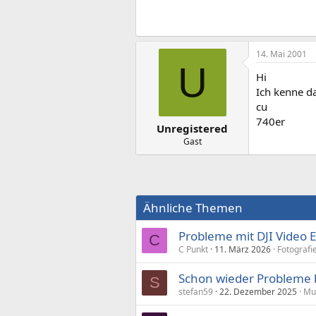
14. Mai 2001
U
Hi
Ich kenne da
cu
740er
Unregistered
Gast
Ähnliche Themen
Probleme mit DJI Video 
C
C Punkt
11. März 2026
Fotograf
Schon wieder Probleme 
S
stefan59
22. Dezember 2025
Mu