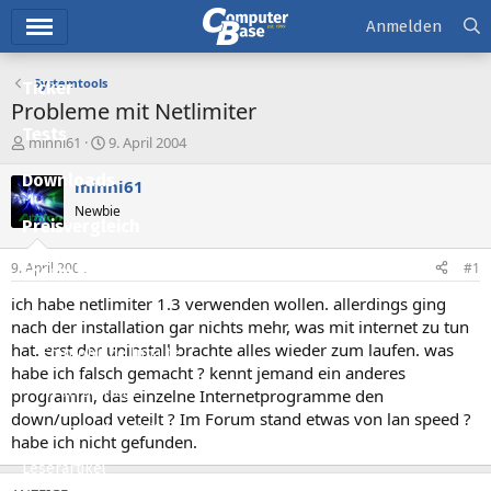
Hauptmenü
Anmelden
Systemtools
Ticker
Probleme mit Netlimiter
Tests
E
E
minni61
9. April 2004
r
r
Downloads
s
s
minni61
t
t
Newbie
e
e
Preisvergleich
l
l
l
l
9. April 2004
#1
Forum
e
t
r
a
ich habe netlimiter 1.3 verwenden wollen. allerdings ging
Aktuelles
m
nach der installation gar nichts mehr, was mit internet zu tun
hat. erst der uninstall brachte alles wieder zum laufen. was
Empfohlene Inhalte
habe ich falsch gemacht ? kennt jemand ein anderes
Neue Beiträge
programm, das einzelne Internetprogramme den
down/upload veteilt ? Im Forum stand etwas von lan speed ?
Neueste Aktivitäten
habe ich nicht gefunden.
Leserartikel