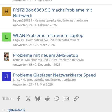
FRITZ!Box 6860 5G macht Probleme mit
H
Netzwerk
hagen020891
Heimnetzwerke und Internethardware
Antworten
24
4. Februar 2026
WLAN Probleme mit neuem Laptop
L
Legolas
Heimnetzwerke und Internethardware
Antworten
26
23. März 2026
Probleme mit neuem AM5-Setup
remain
Mainboards und CPUs: Probleme mit AMD
Antworten
68
2. Dezember 2025
Probleme Glasfaser Netzwerkkarte Speed
J
Jansy
Heimnetzwerke und Internethardware
Antworten
27
11. Mai 2026
Facebook
X (Twitter)
Bluesky
Reddit
WhatsApp
E-Mail
Link
Teilen:
Systemtools