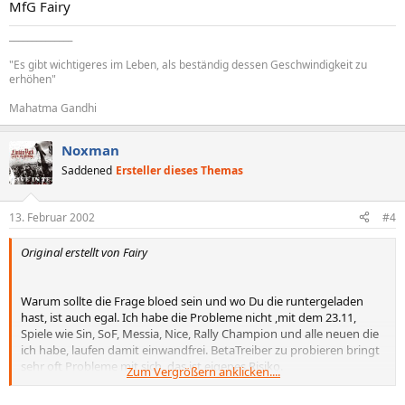
MfG Fairy
______________
"Es gibt wichtigeres im Leben, als beständig dessen Geschwindigkeit zu
erhöhen"
Mahatma Gandhi
Noxman
Saddened
Ersteller dieses Themas
13. Februar 2002
#4
Original erstellt von Fairy
Warum sollte die Frage bloed sein und wo Du die runtergeladen
hast, ist auch egal. Ich habe die Probleme nicht ,mit dem 23.11,
Spiele wie Sin, SoF, Messia, Nice, Rally Champion und alle neuen die
ich habe, laufen damit einwandfrei. BetaTreiber zu probieren bringt
sehr oft Probleme mit sich, das ist eigenes Risiko.
Zum Vergrößern anklicken....
MfG Fairy