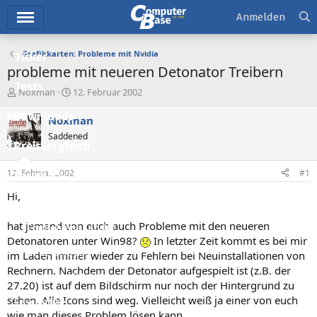
Hauptmenü
Anmelden
Grafikkarten: Probleme mit Nvidia
Ticker
probleme mit neueren Detonator Treibern
Tests
E
E
Noxman
12. Februar 2002
r
r
Downloads
s
s
Noxman
t
t
Saddened
e
e
Preisvergleich
l
l
l
l
12. Februar 2002
#1
Forum
e
t
r
a
Hi,
Aktuelles
m
hat jemand von euch auch Probleme mit den neueren
Empfohlene Inhalte
Detonatoren unter Win98?
In letzter Zeit kommt es bei mir
Neue Beiträge
im Laden immer wieder zu Fehlern bei Neuinstallationen von
Rechnern. Nachdem der Detonator aufgespielt ist (z.B. der
Neueste Aktivitäten
27.20) ist auf dem Bildschirm nur noch der Hintergrund zu
sehen. Alle Icons sind weg. Vielleicht weiß ja einer von euch
Leserartikel
wie man dieses Problem lösen kann.