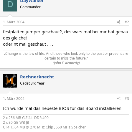
Daywalker
D
Commander
1. März 2004
#2
festplatten jumper geschaut?, des wars mal bei mir hat genau
des gleiche!
oder nt mal geschaut . . .
„Change is the law of life. And those who look only to the past or present are
certain to miss the future.“
(John F. Kennedy)
Rechnerknecht
Cadet 3rd Year
1. März 2004
#3
Ich würde mal das neueste BIOS für das Board installieren.
2 x 256 MB G.E.I.L. DDR 400
2 x 80 GB WB JB
GF4 TI 64 MB @ 270 MHz Chip , 550 MHz Speicher