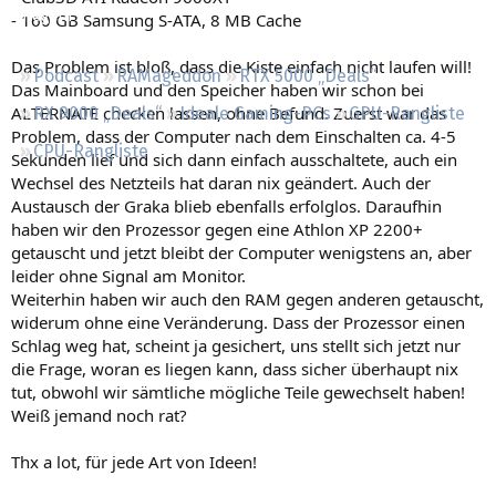
Regeln
- 160 GB Samsung S-ATA, 8 MB Cache
Das Problem ist bloß, dass die Kiste einfach nicht laufen will!
Podcast
RAMageddon
RTX 5000 „Deals“
Das Mainboard und den Speicher haben wir schon bei
ALTERNATE checken lassen, ohne Befund. Zuerst war das
RX 9000 „Deals“
Ideale Gaming-PCs
GPU-Rangliste
Problem, dass der Computer nach dem Einschalten ca. 4-5
CPU-Rangliste
Sekunden lief und sich dann einfach ausschaltete, auch ein
Wechsel des Netzteils hat daran nix geändert. Auch der
Austausch der Graka blieb ebenfalls erfolglos. Daraufhin
haben wir den Prozessor gegen eine Athlon XP 2200+
getauscht und jetzt bleibt der Computer wenigstens an, aber
leider ohne Signal am Monitor.
Weiterhin haben wir auch den RAM gegen anderen getauscht,
widerum ohne eine Veränderung. Dass der Prozessor einen
Schlag weg hat, scheint ja gesichert, uns stellt sich jetzt nur
die Frage, woran es liegen kann, dass sicher überhaupt nix
tut, obwohl wir sämtliche mögliche Teile gewechselt haben!
Weiß jemand noch rat?
Thx a lot, für jede Art von Ideen!