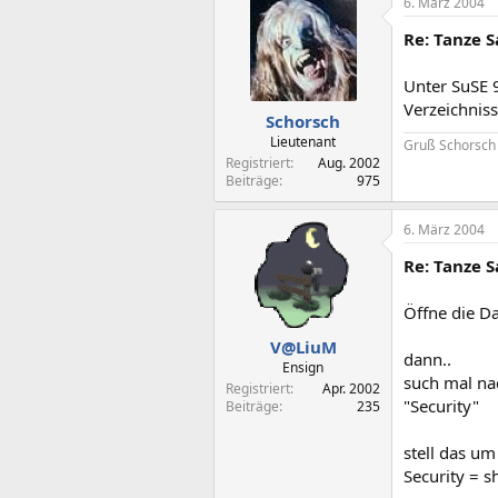
6. März 2004
Re: Tanze S
Unter SuSE 
Verzeichnis
Schorsch
Lieutenant
Gruß Schorsch
Registriert
Aug. 2002
Beiträge
975
6. März 2004
Re: Tanze S
Öffne die D
V@LiuM
dann..
Ensign
such mal na
Registriert
Apr. 2002
"Security"
Beiträge
235
stell das um
Security = s