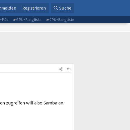
nmelden
Registrieren
Suche
g-PCs
GPU-Rangliste
CPU-Rangliste
#1
en zugreifen will also Samba an.