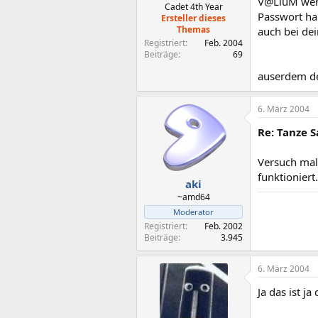
V@LiuM wenn
Cadet 4th Year
Passwort ha
Ersteller dieses
Themas
auch bei de
Registriert
Feb. 2004
Beiträge
69
auserdem de
6. März 2004
Re: Tanze S
Versuch mal
funktioniert.
aki
~amd64
Moderator
Registriert
Feb. 2002
Beiträge
3.945
6. März 2004
Ja das ist j