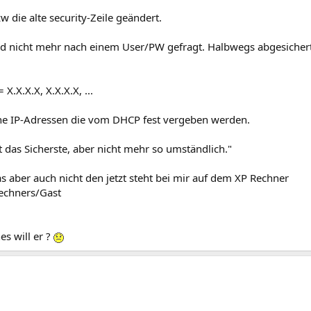
w die alte security-Zeile geändert.
d nicht mehr nach einem User/PW gefragt. Halbwegs abgesichert
 X.X.X.X, X.X.X.X, ...
ne IP-Adressen die vom DHCP fest vergeben werden.
cht das Sicherste, aber nicht mehr so umständlich."
s aber auch nicht den jetzt steht bei mir auf dem XP Rechner
echners/Gast
 will er ?