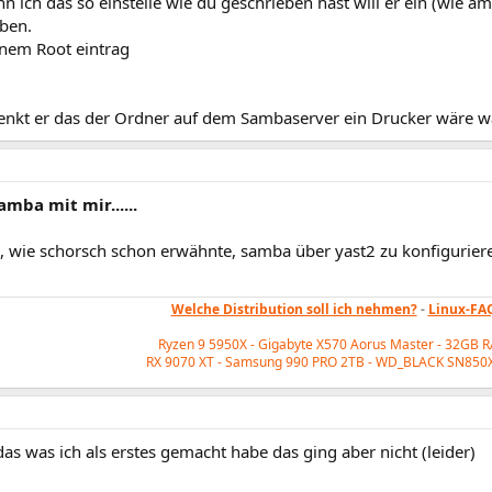
 ich das so einstelle wie du geschrieben hast will er ein (wie a
ben.
inem Root eintrag
nkt er das der Ordner auf dem Sambaserver ein Drucker wäre
amba mit mir......
, wie schorsch schon erwähnte, samba über yast2 zu konfigurier
Welche Distribution soll ich nehmen?
-
Linux-FA
Ryzen 9 5950X - Gigabyte X570 Aorus Master - 32GB 
RX 9070 XT - Samsung 990 PRO 2TB - WD_BLACK
SN850X
a das was ich als erstes gemacht habe das ging aber nicht (leider)