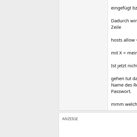
eingefügt bz
Dadurch wir
Zeile
hosts allow =
mit X = mei
Ist jetzt ni
gehen tut da
Name des R
Passwort.
mmm welches