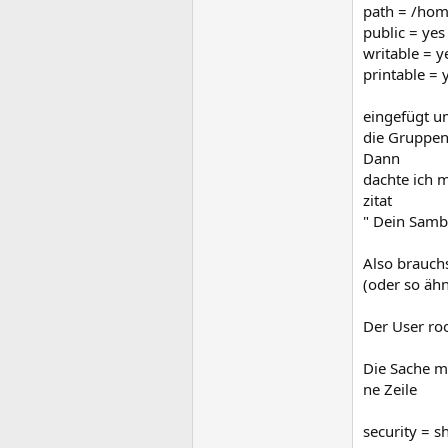
path = /hom
public = yes
writable = y
printable = 
eingefügt um
die Gruppen
Dann
dachte ich m
zitat
" Dein Samb
Also brauch
(oder so äh
Der User roo
Die Sache m
ne Zeile
security = s