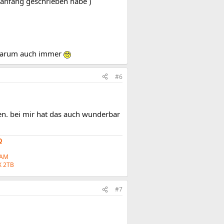
manfang geschrieben habe )
 warum auch immer
#6
en. bei mir hat das auch wunderbar
Q
RAM
 2TB
#7