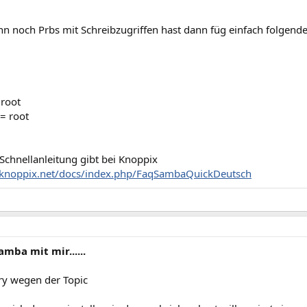
n noch Prbs mit Schreibzugriffen hast dann füg einfach folgend
 root
= root
Schnellanleitung gibt bei Knoppix
.knoppix.net/docs/index.php/FaqSambaQuickDeutsch
amba mit mir......
rry wegen der Topic