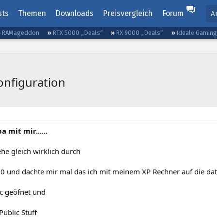
sts
Themen
Downloads
Preisvergleich
Forum
A
RAMageddon
RTX 5000 „Deals“
RX 9000 „Deals“
Ideale Gamin
nfiguration
 mit mir......
ehe gleich wirklich durch
.0 und dachte mir mal das ich mit meinem XP Rechner auf die dat
c geöfnet und
ublic Stuff