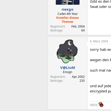
Gibt es den 
Swat oder so
nexgo
Cadet 4th Year
Ersteller dieses
Themas
Registriert
Feb. 2004
Beiträge
69
6. März 2004
sorry hab w
wegen den 
V@LiuM
such mal na
Ensign
Registriert
Apr. 2002
Beiträge
235
und auf jeden
encrypted p
XBOX