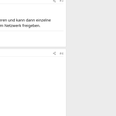
#3
eren und kann dann einzelne
im Netzwerk freigeben.
#4