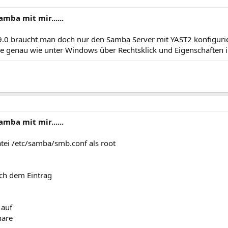
amba mit mir......
9.0 braucht man doch nur den Samba Server mit YAST2 konfiguri
se genau wie unter Windows über Rechtsklick und Eigenschaften 
amba mit mir......
atei /etc/samba/smb.conf als root
ch dem Eintrag
 auf
hare