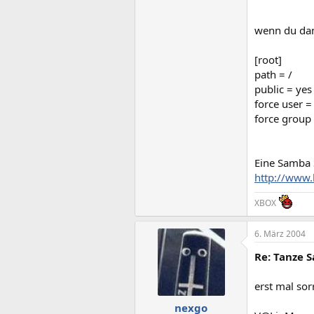
wenn du dan
[root]
path = /
public = yes
force user =
force group 
Eine Samba 
http://www
XBOX
6. März 2004
Re: Tanze S
erst mal so
nexgo