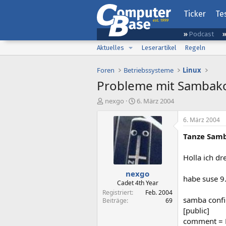
Ticker
Te
Podcast
Aktuelles
Leserartikel
Regeln
Foren
Betriebssysteme
Linux
Probleme mit Sambako
E
E
nexgo
6. März 2004
r
r
s
s
6. März 2004
t
t
Tanze Samba
e
e
l
l
l
l
Holla ich dr
e
t
nexgo
r
a
habe suse 9
m
Cadet 4th Year
Registriert
Feb. 2004
samba confi
Beiträge
69
[public]
comment = P