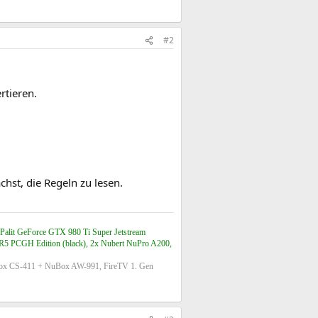
#2
tieren.
hst, die Regeln zu lesen.
lit GeForce GTX 980 Ti Super Jetstream
5 PCGH Edition (black), 2x Nubert NuPro A200,
ox CS-411 + NuBox AW-991, FireTV 1. Gen