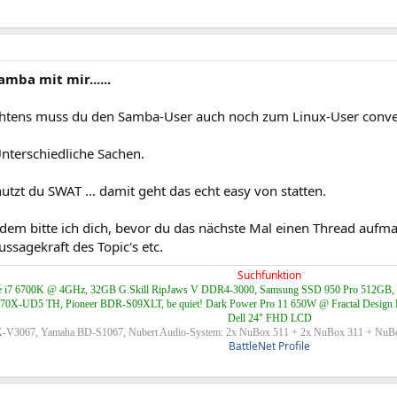
amba mit mir......
htens muss du den Samba-User auch noch zum Linux-User conver
Unterschiedliche Sachen.
tzt du SWAT ... damit geht das echt easy von statten.
em bitte ich dich, bevor du das nächste Mal einen Thread aufmac
ussagekraft des Topic's etc.
Suchfunktion
re i7 6700K @ 4GHz, 32GB G.Skill RipJaws V DDR4-3000, Samsung SSD 950 Pro 512GB, Pa
0X-UD5 TH, Pioneer BDR-S09XLT, be quiet! Dark Power Pro 11 650W @ Fractal Design R
Dell 24" FHD LCD
-V3067, Yamaha BD-S1067, Nubert Audio-System: 2x NuBox 511 + 2x NuBox 311 + NuB
BattleNet Profile