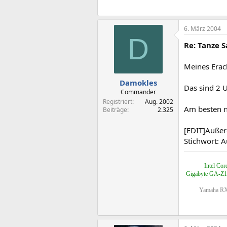
6. März 2004
D
Re: Tanze S
Meines Erac
Damokles
Das sind 2 
Commander
Registriert
Aug. 2002
Am besten nu
Beiträge
2.325
[EDIT]Außerd
Stichwort: A
Intel Co
Gigabyte GA-Z17
Yamaha RX