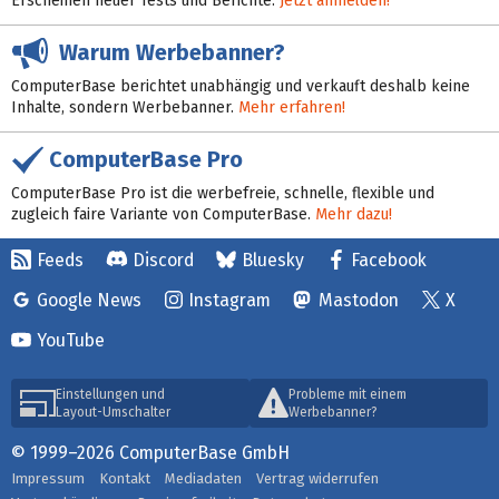
Erscheinen neuer Tests und Berichte:
Jetzt anmelden!
Warum Werbebanner?
ComputerBase berichtet unabhängig und verkauft deshalb keine
Inhalte, sondern Werbebanner.
Mehr erfahren!
ComputerBase Pro
ComputerBase Pro ist die werbefreie, schnelle, flexible und
zugleich faire Variante von ComputerBase.
Mehr dazu!
Feeds
Discord
Bluesky
Facebook
Google News
Instagram
Mastodon
X
YouTube
Einstellungen und
Probleme mit einem
Layout-Umschalter
Werbebanner?
© 1999–2026 ComputerBase GmbH
Impressum
Kontakt
Mediadaten
Vertrag widerrufen