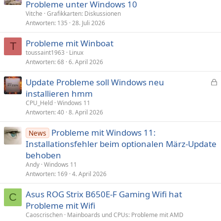
Probleme unter Windows 10
Vitche
Grafikkarten: Diskussionen
Antworten
135
28. Juli 2026
Probleme mit Winboat
T
toussaint1963
Linux
Antworten
68
6. April 2026
Update Probleme soll Windows neu
e
installieren hmm
s
CPU_Held
Windows 11
p
Antworten
40
8. April 2026
e
Probleme mit Windows 11:
r
News
Installationsfehler beim optionalen März-Update
r
t
behoben
Andy
Windows 11
Antworten
169
4. April 2026
Asus ROG Strix B650E-F Gaming Wifi hat
C
Probleme mit Wifi
Caoscrischen
Mainboards und CPUs: Probleme mit AMD