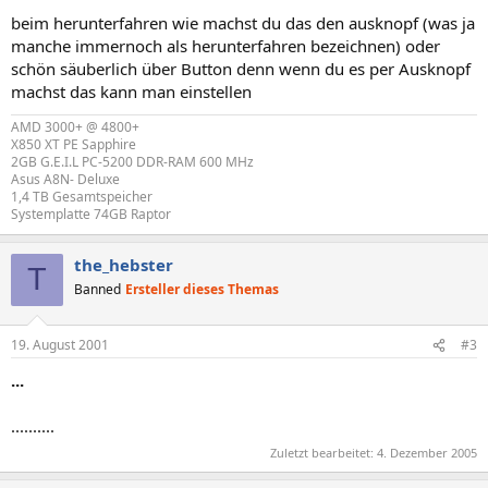
beim herunterfahren wie machst du das den ausknopf (was ja
manche immernoch als herunterfahren bezeichnen) oder
schön säuberlich über Button denn wenn du es per Ausknopf
machst das kann man einstellen
AMD 3000+ @ 4800+
X850 XT PE Sapphire
2GB G.E.I.L PC-5200 DDR-RAM 600 MHz
Asus A8N- Deluxe
1,4 TB Gesamtspeicher
Systemplatte 74GB Raptor
the_hebster
T
Banned
Ersteller dieses Themas
19. August 2001
#3
...
..........
Zuletzt bearbeitet:
4. Dezember 2005