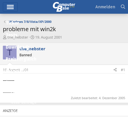
Hauptmenü
Anmelden
Windows 7/8/Vista/XP/2000
Ticker
probleme mit win2k
Tests
E
E
the_hebster
19. August 2001
r
r
Downloads
s
s
the_hebster
T
t
t
Banned
e
e
Preisvergleich
l
l
l
l
19. August 2001
#1
Forum
e
t
r
a
..........
Aktuelles
m
..........
Empfohlene Inhalte
Zuletzt bearbeitet:
4. Dezember 2005
Neue Beiträge
Neueste Aktivitäten
Leserartikel