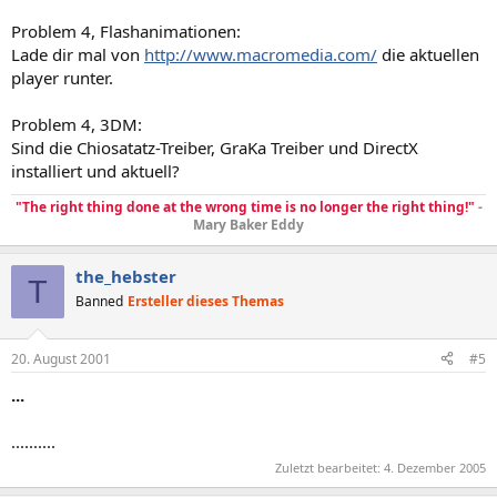
Problem 4, Flashanimationen:
Lade dir mal von
http://www.macromedia.com/
die aktuellen
player runter.
Problem 4, 3DM:
Sind die Chiosatatz-Treiber, GraKa Treiber und DirectX
installiert und aktuell?
"The right thing done at the wrong time is no longer the right thing!"
-
Mary Baker Eddy
the_hebster
T
Banned
Ersteller dieses Themas
20. August 2001
#5
...
..........
Zuletzt bearbeitet:
4. Dezember 2005