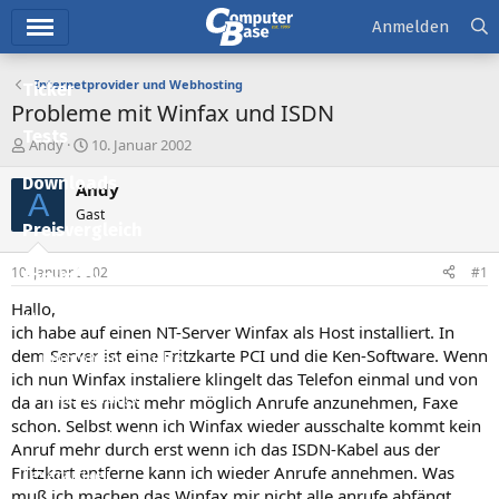
Hauptmenü
Anmelden
Internetprovider und Webhosting
Ticker
Probleme mit Winfax und ISDN
Tests
E
E
Andy
10. Januar 2002
r
r
Downloads
s
s
Andy
A
t
t
Gast
e
e
Preisvergleich
l
l
l
l
10. Januar 2002
#1
Forum
e
t
r
a
Hallo,
Aktuelles
m
ich habe auf einen NT-Server Winfax als Host installiert. In
dem Server ist eine Fritzkarte PCI und die Ken-Software. Wenn
Empfohlene Inhalte
ich nun Winfax instaliere klingelt das Telefon einmal und von
Neue Beiträge
da an ist es nicht mehr möglich Anrufe anzunehmen, Faxe
schon. Selbst wenn ich Winfax wieder ausschalte kommt kein
Neueste Aktivitäten
Anruf mehr durch erst wenn ich das ISDN-Kabel aus der
Fritzkart entferne kann ich wieder Anrufe annehmen. Was
Leserartikel
muß ich machen das Winfax mir nicht alle anrufe abfängt.