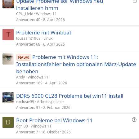
Update Probleme soll Windows neu
e
installieren hmm
s
CPU_Held
Windows 11
p
Antworten
40
8. April 2026
e
Probleme mit Winboat
r
T
toussaint1963
Linux
r
Antworten
68
6. April 2026
t
Probleme mit Windows 11:
News
Installationsfehler beim optionalen März-Update
behoben
Andy
Windows 11
Antworten
169
4. April 2026
DDR5 6000 CL28 Probleme bei win11 install
exclusiv99
Arbeitsspeicher
Antworten
31
2. Februar 2026
F
Boot-Probleme bei Windows 11
D
r
dgr_00
Windows 11
Antworten
7
16. Oktober 2025
a
g