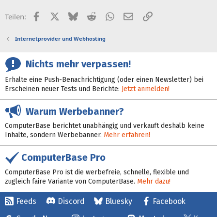
e
Facebook
X (Twitter)
Bluesky
Reddit
WhatsApp
E-Mail
Link
Teilen:
Internetprovider und Webhosting
Nichts mehr verpassen!
Erhalte eine Push-Benachrichtigung (oder einen Newsletter) bei
Erscheinen neuer Tests und Berichte:
Jetzt anmelden!
Warum Werbebanner?
ComputerBase berichtet unabhängig und verkauft deshalb keine
Inhalte, sondern Werbebanner.
Mehr erfahren!
ComputerBase Pro
ComputerBase Pro ist die werbefreie, schnelle, flexible und
zugleich faire Variante von ComputerBase.
Mehr dazu!
Feeds
Discord
Bluesky
Facebook