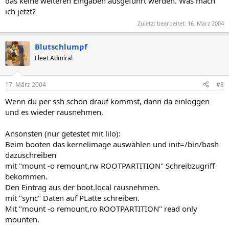
das keine weiteren Eingaben ausgeführt werden. Was mach
ich jetzt?
Zuletzt bearbeitet:
16. März 2004
Blutschlumpf
Fleet Admiral
17. März 2004
#8
Wenn du per ssh schon drauf kommst, dann da einloggen
und es wieder rausnehmen.
Ansonsten (nur getestet mit lilo):
Beim booten das kernelimage auswählen und init=/bin/bash
dazuschreiben
mit "mount -o remount,rw ROOTPARTITION" Schreibzugriff
bekommen.
Den Eintrag aus der boot.local rausnehmen.
mit "sync" Daten auf PLatte schreiben.
Mit "mount -o remount,ro ROOTPARTITION" read only
mounten.