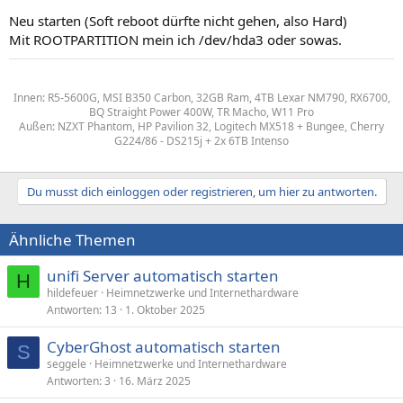
Neu starten (Soft reboot dürfte nicht gehen, also Hard)
Mit ROOTPARTITION mein ich /dev/hda3 oder sowas.
Innen: R5-5600G, MSI B350 Carbon, 32GB Ram, 4TB Lexar NM790, RX6700,
BQ Straight Power 400W, TR Macho, W11 Pro
Außen: NZXT Phantom, HP Pavilion 32, Logitech MX518 + Bungee, Cherry
G224/86 - DS215j + 2x 6TB Intenso
Du musst dich einloggen oder registrieren, um hier zu antworten.
Ähnliche Themen
unifi Server automatisch starten
H
hildefeuer
Heimnetzwerke und Internethardware
Antworten
13
1. Oktober 2025
CyberGhost automatisch starten
S
seggele
Heimnetzwerke und Internethardware
Antworten
3
16. März 2025