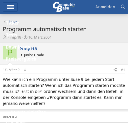
Hauptmenü
Anmelden
Linux
Ticker
Programm automatisch starten
Tests
E
E
Pimpi18
16. März 2004
r
r
Downloads
s
s
Pimpi18
P
t
t
Lt. Junior Grade
e
e
Preisvergleich
l
l
l
l
16. März 2004
#1
Forum
e
t
r
a
Wie kann ich ein Programm unter Suse 9 bei jedem Start
Aktuelles
m
automatisch starten? Wenn ich das Programm starten möchte
muss ich erst in den ordner wechseln und dann den Befehl in
Empfohlene Inhalte
der Konsole eingeben ./Programm dann startet es. Kann mir
Neue Beiträge
jemand weiterhelfen?
Neueste Aktivitäten
Leserartikel