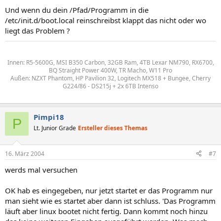
Und wenn du dein /Pfad/Programm in die
/etc/init.d/boot.local reinschreibst klappt das nicht oder wo
liegt das Problem ?
Innen: R5-5600G, MSI B350 Carbon, 32GB Ram, 4TB Lexar NM790, RX6700,
BQ Straight Power 400W, TR Macho, W11 Pro
Außen: NZXT Phantom, HP Pavilion 32, Logitech MX518 + Bungee, Cherry
G224/86 - DS215j + 2x 6TB Intenso
Pimpi18
P
Lt. Junior Grade
Ersteller dieses Themas
16. März 2004
#7
werds mal versuchen
OK hab es eingegeben, nur jetzt startet er das Programm nur
man sieht wie es startet aber dann ist schluss. 'Das Programm
läuft aber linux bootet nicht fertig. Dann kommt noch hinzu