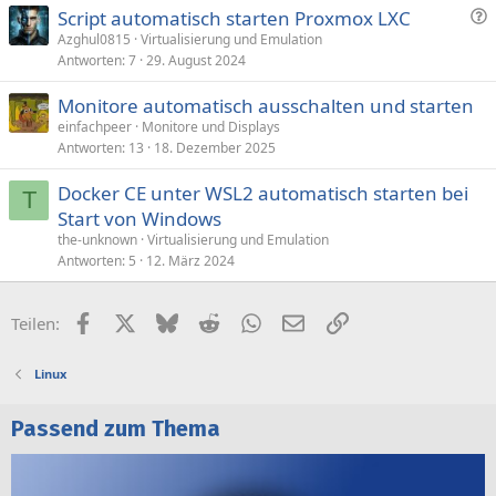
F
Script automatisch starten Proxmox LXC
r
Azghul0815
Virtualisierung und Emulation
Antworten
7
29. August 2024
a
g
Monitore automatisch ausschalten und starten
e
einfachpeer
Monitore und Displays
Antworten
13
18. Dezember 2025
Docker CE unter WSL2 automatisch starten bei
T
Start von Windows
the-unknown
Virtualisierung und Emulation
Antworten
5
12. März 2024
Facebook
X (Twitter)
Bluesky
Reddit
WhatsApp
E-Mail
Link
Teilen:
Linux
Passend zum Thema