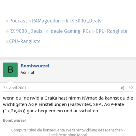
Regeln
Podcast
RAMageddon
RTX 5000 „Deals“
RX 9000 „Deals“
Ideale Gaming-PCs
GPU-Rangliste
CPU-Rangliste
Bombwurzel
B
Admiral
21. April 2001
#2
wenn du ´ne nVidia GraKa hast nimm NVmax da kannst du die
wichtigsten AGP Einstellungen (Fastwrites, SBA, AGP-Rate
(1x,2x,4x)) ganz bequem ein und ausschalten
Bombwurzel
Computer sind die konsequente Weiterentwicklung des Menschen -
Intelligenz ohne Moral