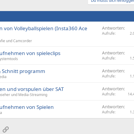
Du musst dich einloggen
on Volleyballspielen (Insta360 Ace
Antworten
Aufrufe
2.
afie und Camcorder
fnehmen von spieleclips
Antworten
Aufrufe
1.
ystemtools
 Schnitt programm
Antworten
Aufrufe
1.
edia
en und vorspulen über SAT
Antworten
Aufrufe
14.
nseher und Media-Streaming
ufnehmen von Spielen
Antworten
Aufrufe
1.
ia
sApp
E-Mail
Link