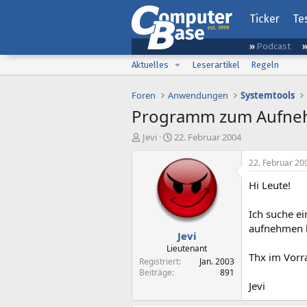
Ticker
Te
Podcast
Aktuelles
Leserartikel
Regeln
Foren
Anwendungen
Systemtools
Programm zum Aufne
E
E
Jevi
22. Februar 2004
r
r
s
s
22. Februar 20
t
t
Hi Leute!
e
e
l
l
l
l
Ich suche e
e
t
aufnehmen k
Jevi
r
a
m
Lieutenant
Thx im Vorr
Registriert
Jan. 2003
Beiträge
891
Jevi