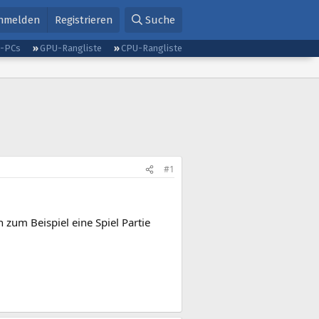
nmelden
Registrieren
Suche
g-PCs
GPU-Rangliste
CPU-Rangliste
#1
um Beispiel eine Spiel Partie