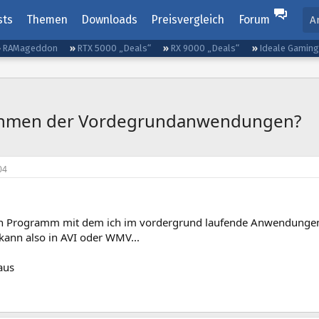
sts
Themen
Downloads
Preisvergleich
Forum
A
RAMageddon
RTX 5000 „Deals“
RX 9000 „Deals“
Ideale Gamin
hmen der Vordegrundanwendungen?
04
in Programm mit dem ich im vordergrund laufende Anwendungen z
ann also in AVI oder WMV...
aus