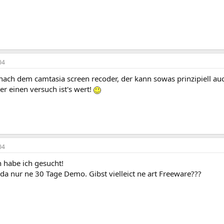
04
ach dem camtasia screen recoder, der kann sowas prinzipiell auc
r einen versuch ist's wert!
04
 habe ich gesucht!
 da nur ne 30 Tage Demo. Gibst vielleict ne art Freeware???