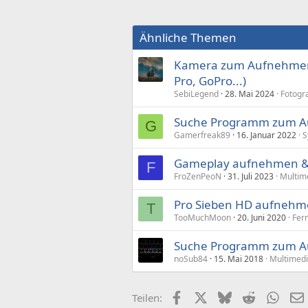
Ähnliche Themen
Kamera zum Aufnehmen v
Pro, GoPro...)
SebiLegend
28. Mai 2024
Fotogr
Suche Programm zum Au
G
Gamerfreak89
16. Januar 2022
S
Gameplay aufnehmen &
F
FroZenPeoN
31. Juli 2023
Multim
Pro Sieben HD aufnehm
T
TooMuchMoon
20. Juni 2020
Fer
Suche Programm zum A
noSub84
15. Mai 2018
Multimed
Facebook
X (Twitter)
Bluesky
Reddit
What
Teilen: