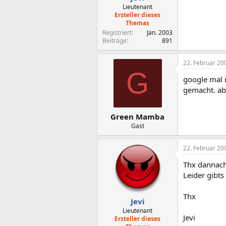
Lieutenant
Ersteller dieses
Themas
Registriert
Jan. 2003
Beiträge
891
22. Februar 20
G
google mal n
gemacht. abe
Green Mamba
Gast
22. Februar 20
Thx dannach
Leider gibts
Thx
Jevi
Lieutenant
Jevi
Ersteller dieses