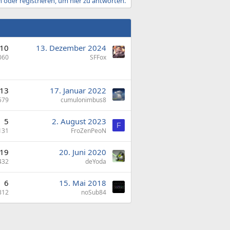
 oder registrieren, um hier zu antworten.
10
13. Dezember 2024
060
SFFox
13
17. Januar 2022
579
cumulonimbus8
5
2. August 2023
F
131
FroZenPeoN
19
20. Juni 2020
432
deYoda
6
15. Mai 2018
312
noSub84