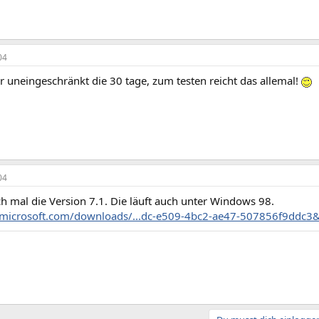
04
r uneingeschränkt die 30 tage, zum testen reicht das allemal!
04
h mal die Version 7.1. Die läuft auch unter Windows 98.
microsoft.com/downloads/...dc-e509-4bc2-ae47-507856f9ddc3&