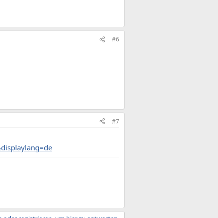
#6
#7
displaylang=de