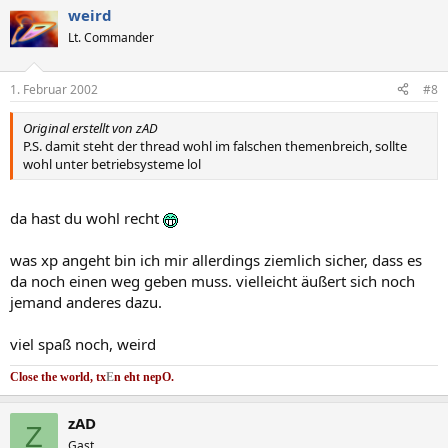
weird
Lt. Commander
1. Februar 2002
#8
Original erstellt von zAD
P.S. damit steht der thread wohl im falschen themenbreich, sollte
wohl unter betriebsysteme lol
da hast du wohl recht
was xp angeht bin ich mir allerdings ziemlich sicher, dass es
da noch einen weg geben muss. vielleicht äußert sich noch
jemand anderes dazu.
viel spaß noch, weird
Close the world, tx
E
n eht nep
O.
zAD
Z
Gast