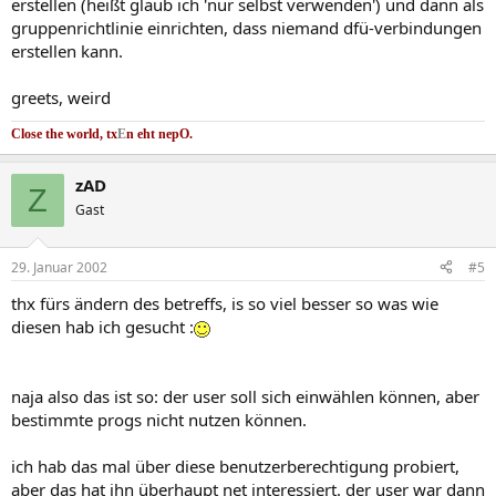
erstellen (heißt glaub ich 'nur selbst verwenden') und dann als
gruppenrichtlinie einrichten, dass niemand dfü-verbindungen
erstellen kann.
greets, weird
Close the world, tx
E
n eht nep
O.
zAD
Z
Gast
29. Januar 2002
#5
thx fürs ändern des betreffs, is so viel besser so was wie
diesen hab ich gesucht :
naja also das ist so: der user soll sich einwählen können, aber
bestimmte progs nicht nutzen können.
ich hab das mal über diese benutzerberechtigung probiert,
aber das hat ihn überhaupt net interessiert. der user war dann