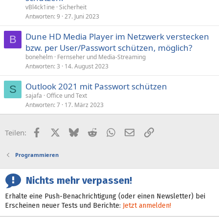
vBl4ck1ine
Sicherheit
Antworten
9
27. Juni 2023
Dune HD Media Player im Netzwerk verstecken
B
bzw. per User/Passwort schützen, möglich?
bonehelm
Fernseher und Media-Streaming
Antworten
3
14. August 2023
Outlook 2021 mit Passwort schützen
S
sajafa
Office und Text
Antworten
7
17. März 2023
Facebook
X (Twitter)
Bluesky
Reddit
WhatsApp
E-Mail
Link
Teilen:
Programmieren
Nichts mehr verpassen!
Erhalte eine Push-Benachrichtigung (oder einen Newsletter) bei
Erscheinen neuer Tests und Berichte:
Jetzt anmelden!