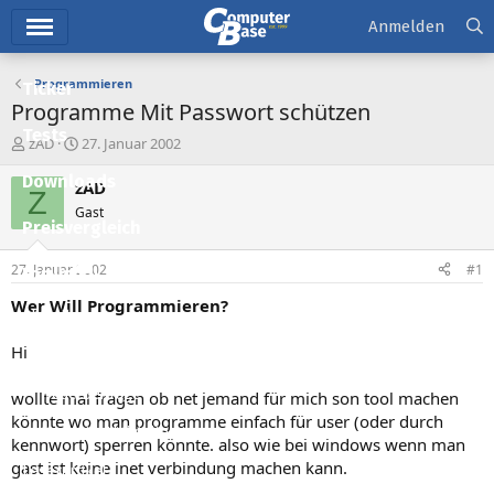
Hauptmenü
Anmelden
Programmieren
Ticker
Programme Mit Passwort schützen
Tests
E
E
zAD
27. Januar 2002
r
r
Downloads
s
s
zAD
Z
t
t
Gast
e
e
Preisvergleich
l
l
l
l
27. Januar 2002
#1
Forum
e
t
r
a
Wer Will Programmieren?
Aktuelles
m
Hi
Empfohlene Inhalte
Neue Beiträge
wollte mal fragen ob net jemand für mich son tool machen
könnte wo man programme einfach für user (oder durch
Neueste Aktivitäten
kennwort) sperren könnte. also wie bei windows wenn man
gast ist keine inet verbindung machen kann.
Leserartikel