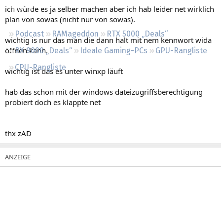
Regeln
ich würde es ja selber machen aber ich hab leider net wirklich
plan von sowas (nicht nur von sowas).
Podcast
RAMageddon
RTX 5000 „Deals“
wichtig is nur das man die dann halt mit nem kennwort wida
öffnen kann.
RX 9000 „Deals“
Ideale Gaming-PCs
GPU-Rangliste
CPU-Rangliste
wichtig ist das es unter winxp läuft
hab das schon mit der windows dateizugriffsberechtigung
probiert doch es klappte net
thx zAD