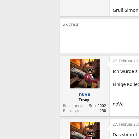
Gruß Simon
27. Februar 20
Ich würde z.
Einige Koll
n0va
Ensign
noVa
Registriert
Sep. 2002
Beiträge
250
27. Februar 20
Das stimmt 