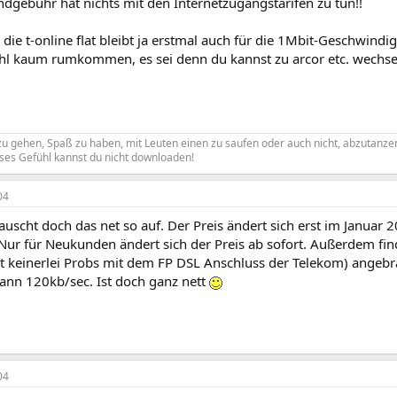
ndgebühr hat nichts mit den Internetzugangstarifen zu tun!!
r die t-online flat bleibt ja erstmal auch für die 1Mbit-Geschwind
hl kaum rumkommen, es sei denn du kannst zu arcor etc. wechse
 zu gehen, Spaß zu haben, mit Leuten einen zu saufen oder auch nicht, abzutanz
eses Gefühl kannst du nicht downloaden!
04
auscht doch das net so auf. Der Preis ändert sich erst im Januar 
ur für Neukunden ändert sich der Preis ab sofort. Außerdem find
eit keinerlei Probs mit dem FP DSL Anschluss der Telekom) angeb
n 120kb/sec. Ist doch ganz nett
04