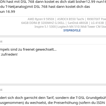
SDN hast mit DSL 768 dann kostet es dich statt bisher12.99 nun1
 du T-Net(analog)mit DSL 768 hast dann kostet dich das
 nun 16.99
AMD Ryzen 9 5950X | ASROCK B550 Taichi | RX9070XT Pow
64GB DDR4 @ 3200MHZ G.SKILL | SanDisk 480GB | LG 4163B | 
Inspire 5.1 5300|Logitech MX 510|Midi Tower CM St
SYSPROFILE
04
pels sind zu freenet gewechselt...
t zufrieden!
04
dert sich doch garnicht dein Tarif, sondern die T-DSL Grundgebü
ausgenommen) du wechselst, die Preiserhöhung (sofern du ISDN has