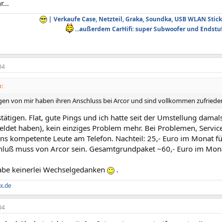
...
| Verkaufe Case, Netzteil, Graka, Soundka, USB WLAN Stick
...außerdem CarHifi: super Subwoofer und Endstu
04
:
egen von mir haben ihren Anschluss bei Arcor und sind vollkommen zufriede
tätigen. Flat, gute Pings und ich hatte seit der Umstellung dama
ldet haben), kein einziges Problem mehr. Bei Problemen, Service
ns kompetente Leute am Telefon. Nachteil: 25,- Euro im Monat für
hluß muss von Arcor sein. Gesamtgrundpaket ~60,- Euro im Mon
habe keinerlei Wechselgedanken
.
x.de
04