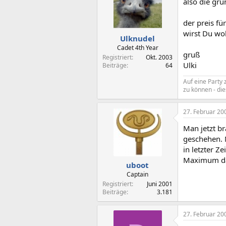
also die gru
der preis fü
wirst Du wo
Ulknudel
Cadet 4th Year
gruß
Registriert
Okt. 2003
Ulki
Beiträge
64
Auf eine Party
zu können - di
27. Februar 20
Man jetzt br
geschehen. N
in letzter Z
Maximum dan
uboot
Captain
Registriert
Juni 2001
Beiträge
3.181
27. Februar 20