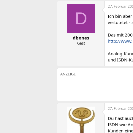
27. Februar 20
D
Ich bin aber
vertutetet -
Das mit 2005
dbones
http://www.
Gast
Analog-Kunde
und ISDN-Ku
27. Februar 20
Du hast auch
ISDN wie An
Kunden eine