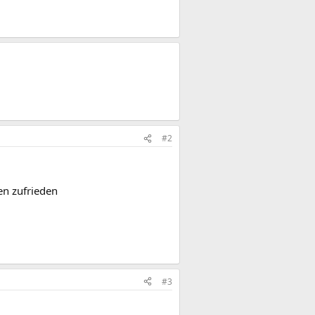
#2
en zufrieden
#3