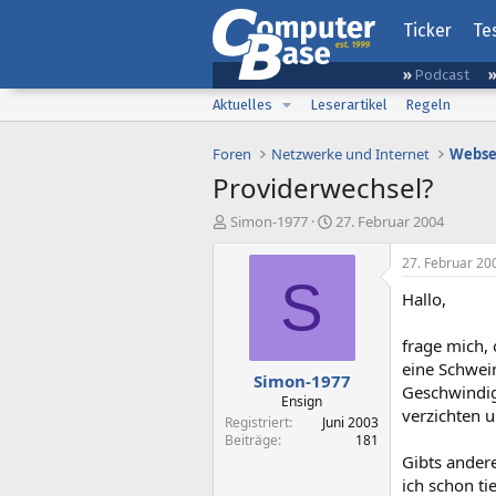
Ticker
Te
Podcast
Aktuelles
Leserartikel
Regeln
Foren
Netzwerke und Internet
Webse
Providerwechsel?
E
E
Simon-1977
27. Februar 2004
r
r
s
s
27. Februar 20
t
t
S
Hallo,
e
e
l
l
l
l
frage mich, 
e
t
eine Schwein
Simon-1977
r
a
Geschwindig
m
Ensign
verzichten u
Registriert
Juni 2003
Beiträge
181
Gibts ander
ich schon ti