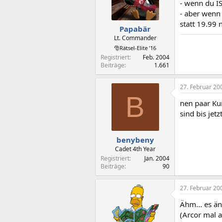
- wenn du I
- aber wenn
statt 19.99
Papabär
Lt. Commander
🎅Rätsel-Elite ’16
Registriert
Feb. 2004
Beiträge
1.661
27. Februar 20
B
nen paar Kum
sind bis jetz
benybeny
Cadet 4th Year
Registriert
Jan. 2004
Beiträge
90
27. Februar 20
Ähm... es än
(Arcor mal 