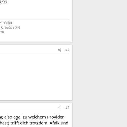
6.99
erColor
Creative XFI
orm
#4
#5
hr, also egal zu welchem Provider
t) trifft dich trotzdem. Afaik und