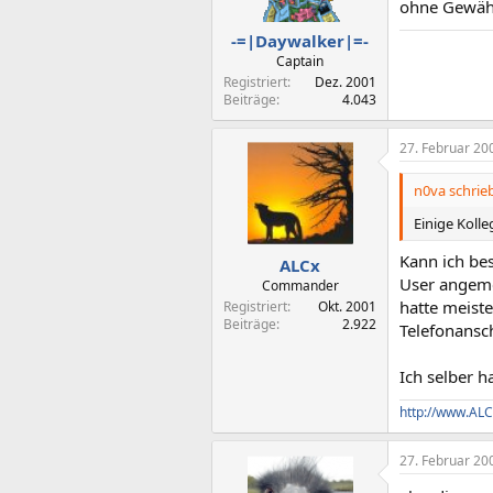
ohne Gewähr
-=|Daywalker|=-
Captain
Registriert
Dez. 2001
Beiträge
4.043
27. Februar 20
n0va schrieb
Einige Koll
Kann ich bes
ALCx
User angeme
Commander
hatte meiste
Registriert
Okt. 2001
Beiträge
2.922
Telefonansc
Ich selber 
http://www.ALC
27. Februar 20