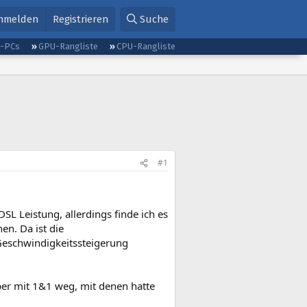
nmelden
Registrieren
Suche
g-PCs
GPU-Rangliste
CPU-Rangliste
#1
SL Leistung, allerdings finde ich es
en. Da ist die
Geschwindigkeitssteigerung
ber mit 1&1 weg, mit denen hatte