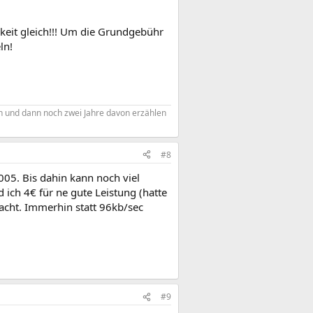
igkeit gleich!!! Um die Grundgebühr
ln!
en und dann noch zwei Jahre davon erzählen
#8
2005. Bis dahin kann noch viel
 ich 4€ für ne gute Leistung (hatte
racht. Immerhin statt 96kb/sec
#9