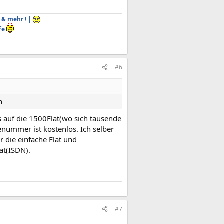
 & mehr ! |
fe
#6
n
ls auf die 1500Flat(wo sich tausende
nummer ist kostenlos. Ich selber
 die einfache Flat und
at(ISDN).
#7