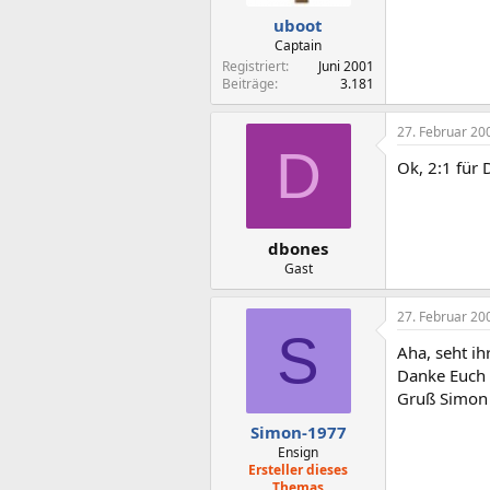
uboot
Captain
Registriert
Juni 2001
Beiträge
3.181
27. Februar 20
D
Ok, 2:1 für 
dbones
Gast
27. Februar 20
S
Aha, seht ih
Danke Euch 
Gruß Simon
Simon-1977
Ensign
Ersteller dieses
Themas