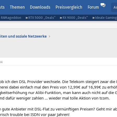
sts
Themen
Downloads
Preisvergleich
Forum
A
RAMageddon
RTX 5000 „Deals“
RX 9000 „Deals“
Ideale Gamin
iten und soziale Netzwerke
04
ob ich den DSL Provider wechsele. Die Telekom steigert zwar die D
erei dabei einfach mal den Preis von 12,99€ auf 16,99€ zu erhöh
keitserhöhung nur Alibi-Funktion, man kann auch nicht auf die 
nd dafür weniger zahlen ... wieder mal tolle Aktion von tcom.
e gute Anbieter mit DSL-Flat zu vernünftigen Preisen? Geht mir a
erisch trouble bei ISDN vor paar Jahren!