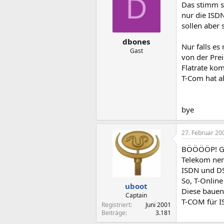
D
Das stimm so
nur die ISD
sollen aber 
dbones
Nur falls es
Gast
von der Prei
Flatrate kom
T-Com hat al
bye
27. Februar 20
BÖÖÖÖP! G
Telekom nenn
ISDN und DS
So, T-Online
uboot
Diese bauen 
Captain
T-COM für I
Registriert
Juni 2001
Beiträge
3.181