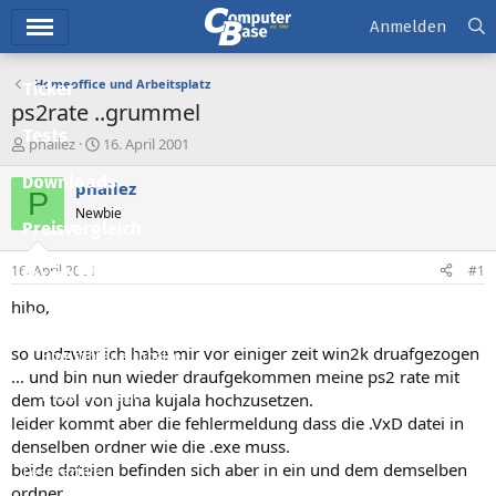
Hauptmenü
Anmelden
Homeoffice und Arbeitsplatz
Ticker
ps2rate ..grummel
Tests
E
E
phailez
16. April 2001
r
r
Downloads
s
s
phailez
P
t
t
Newbie
e
e
Preisvergleich
l
l
l
l
16. April 2001
#1
Forum
e
t
r
a
hiho,
Aktuelles
m
so undzwar ich habe mir vor einiger zeit win2k druafgezogen
Empfohlene Inhalte
... und bin nun wieder draufgekommen meine ps2 rate mit
Neue Beiträge
dem tool von juha kujala hochzusetzen.
leider kommt aber die fehlermeldung dass die .VxD datei in
Neueste Aktivitäten
denselben ordner wie die .exe muss.
beide dateien befinden sich aber in ein und dem demselben
Leserartikel
ordner...