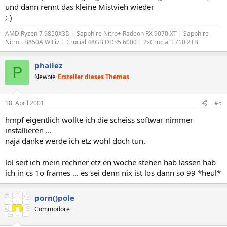
und dann rennt das kleine Mistvieh wieder
;-)
AMD Ryzen 7 9850X3D | Sapphire Nitro+ Radeon RX 9070 XT | Sapphire
Nitro+ B850A WiFi7 | Crucial 48GB DDR5 6000 | 2xCrucial T710 2TB
phailez
P
Newbie
Ersteller dieses Themas
18. April 2001
#5
hmpf eigentlich wollte ich die scheiss softwar nimmer
installieren ...
naja danke werde ich etz wohl doch tun.
lol seit ich mein rechner etz en woche stehen hab lassen hab
ich in cs 1o frames ... es sei denn nix ist los dann so 99 *heul*
porn()pole
Commodore