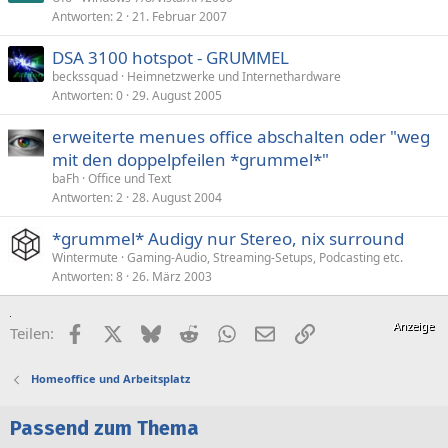
Antworten
2
21. Februar 2007
DSA 3100 hotspot - GRUMMEL
beckssquad
Heimnetzwerke und Internethardware
Antworten
0
29. August 2005
erweiterte menues office abschalten oder "weg
mit den doppelpfeilen *grummel*"
baFh
Office und Text
Antworten
2
28. August 2004
*grummel* Audigy nur Stereo, nix surround
Wintermute
Gaming-Audio, Streaming-Setups, Podcasting etc.
Antworten
8
26. März 2003
Facebook
X (Twitter)
Bluesky
Reddit
WhatsApp
E-Mail
Link
Teilen:
Homeoffice und Arbeitsplatz
Passend zum Thema