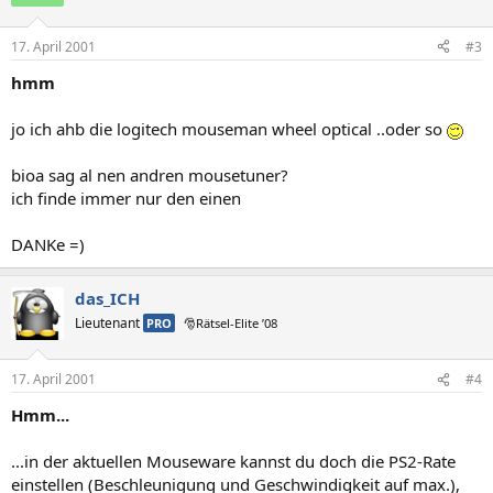
17. April 2001
#3
hmm
jo ich ahb die logitech mouseman wheel optical ..oder so
bioa sag al nen andren mousetuner?
ich finde immer nur den einen
DANKe =)
das_ICH
Lieutenant
PRO
🎅Rätsel-Elite ’08
17. April 2001
#4
Hmm...
...in der aktuellen Mouseware kannst du doch die PS2-Rate
einstellen (Beschleunigung und Geschwindigkeit auf max.),