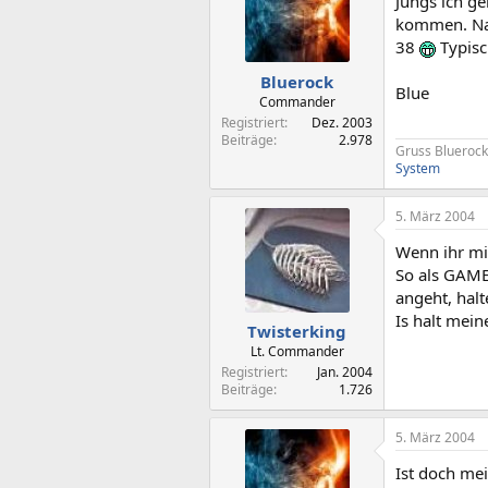
Jungs ich g
kommen. Naj
38
Typisc
Bluerock
Blue
Commander
Registriert
Dez. 2003
Beiträge
2.978
Gruss Bluerock
System
5. März 2004
Wenn ihr mic
So als GAME
angeht, halt
Is halt mei
Twisterking
Lt. Commander
Registriert
Jan. 2004
Beiträge
1.726
5. März 2004
Ist doch me