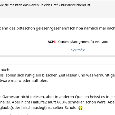
wie sie meinten das Raven Shields Grafik nur ausreichend ist.
denn das bitteschön gelesen/gesehen?! Ich hba nämlich mal nach
ACP
3
- Content Management for everyone
sysProfile
 auch.
ls, sollen sich ruhig ein bisschen Zeit lassen und was vernünftige
ftware mal wieder aufholen.
 Gamestar nicht gelesen, aber in anderen Quellen heisst es in ei
eller. Aber nicht HalfLife2 läuft 600% schneller, schön wärs. A
aubt(oder falsch auslegt) ist selber Schuld.