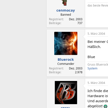
das beste Revi
cenmocay
Banned
Registriert
Dez. 2003
Beiträge
737
5. März 2004
Bei meiner 
Häßlich.
Blue
Bluerock
Commander
Gruss Bluerock
Registriert
Dez. 2003
System
Beiträge
2.978
5. März 2004
Ich finde d
Hardware is
Und auserde
abgelöst!