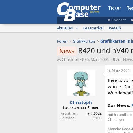
Ticker
Te
Podcast
Aktuelles
Leserartikel
Regeln
Foren
Grafikkarten
Grafikkarten: D
R420 und nV40 n
News
E
E
Christoph
5. März 2004
Zur News:
r
r
s
s
5. März 2004
t
t
Bereits vor
e
e
l
l
würde. Doch 
l
l
Wunderwaffe
e
t
Christoph
r
a
Zur News:
m
Lustsklave der Frauen
Registriert
Jan. 2002
mit freundlich
Beiträge
3.100
Christoph
Manche Redakte