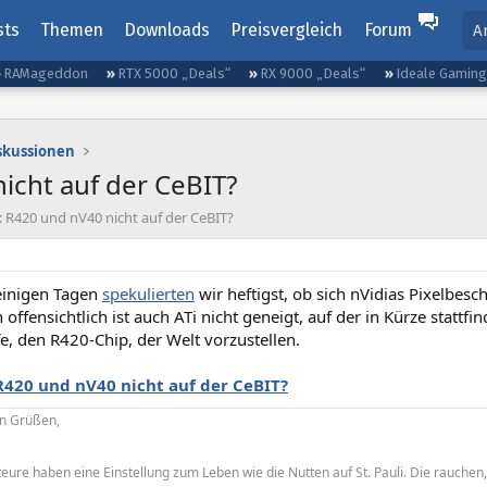
sts
Themen
Downloads
Preisvergleich
Forum
A
RAMageddon
RTX 5000 „Deals“
RX 9000 „Deals“
Ideale Gamin
iskussionen
icht auf der CeBIT?
 R420 und nV40 nicht auf der CeBIT?
 einigen Tagen
spekulierten
wir heftigst, ob sich nVidias Pixelbes
offensichtlich ist auch ATi nicht geneigt, auf der in Kürze stattf
, den R420-Chip, der Welt vorzustellen.
R420 und nV40 nicht auf der CeBIT?
en Grüßen,
ure haben eine Einstellung zum Leben wie die Nutten auf St. Pauli. Die rauch