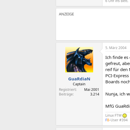
6 Uhr ins Bett.
5. März 2004
Ich finde e
gefreut, abe
reif für de
PCI-Express 
GuaRdiaN
Boards noch 
Captain
Registriert
Mai 2001
Nunja, ich 
Beiträge
3.214
MfG GuaRd
Linux FTW
F
B
-User #394