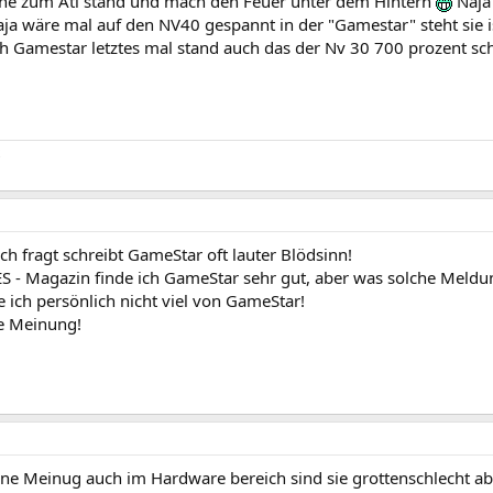
ehe zum Ati stand und mach den Feuer unter dem Hintern
Naja 
a wäre mal auf den NV40 gespannt in der "Gamestar" steht sie is
h Gamestar letztes mal stand auch das der Nv 30 700 prozent sch
h fragt schreibt GameStar oft lauter Blödsinn!
S - Magazin finde ich GameStar sehr gut, aber was solche Meld
e ich persönlich nicht viel von GameStar!
ne Meinung!
ine Meinug auch im Hardware bereich sind sie grottenschlecht ab