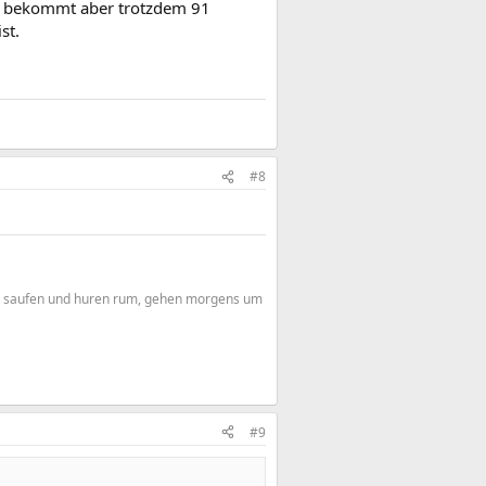
n bekommt aber trotzdem 91
st.
#8
en, saufen und huren rum, gehen morgens um
#9