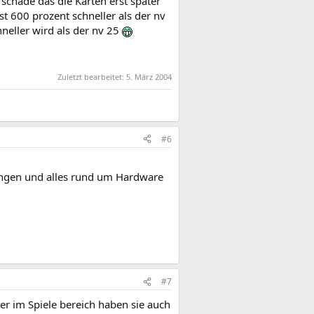
schade das die Karten erst später
t 600 prozent schneller als der nv
neller wird als der nv 25
Zuletzt bearbeitet:
5. März 2004
#6
ungen und alles rund um Hardware
#7
er im Spiele bereich haben sie auch