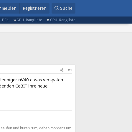
nmelden
Registrieren
Suche
g-PCs
GPU-Rangliste
CPU-Rangliste
#1
chleuniger nV40 etwas verspäten
indenden CeBIT ihre neue
en, saufen und huren rum, gehen morgens um