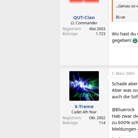
...Genau so 
BLue
QUT-Clan
Lt. Commander
Registriert
Mai 2003
Wo hast du 
Beiträge
1.723
gegeben!
5. März 2004
Schade aber
Aber was sol
auch die So
X-Treme
@Bluerock
Cadet 4th Year
Hab zwar die
Registriert
Okt. 2002
zu 600% schn
Beiträge
114
Meldungen gl