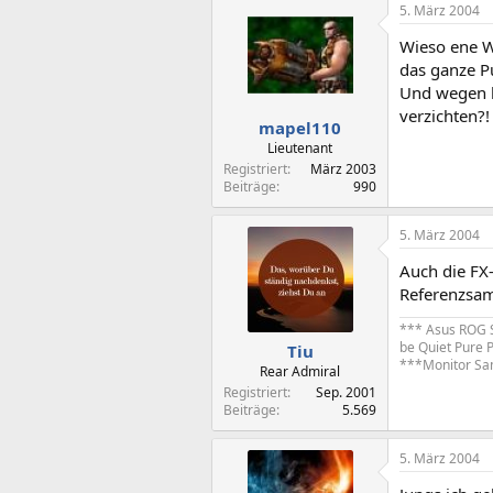
5. März 2004
Wieso ene W
das ganze P
Und wegen k
verzichten?!
mapel110
Lieutenant
Registriert
März 2003
Beiträge
990
5. März 2004
Auch die FX-
Referenzsam
*** Asus ROG S
be Quiet Pure 
Tiu
***Monitor S
Rear Admiral
Registriert
Sep. 2001
Beiträge
5.569
5. März 2004