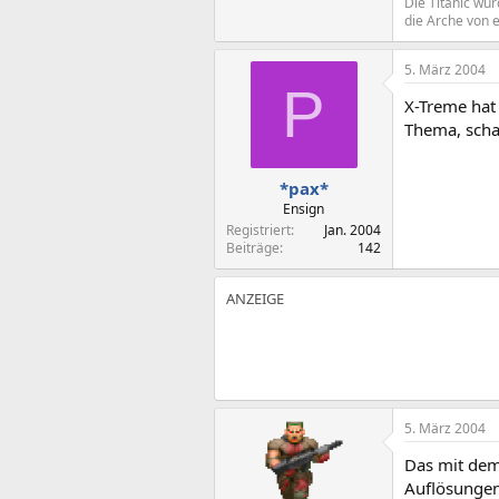
Die Titanic wu
die Arche von 
5. März 2004
P
X-Treme hat 
Thema, scha
*pax*
Ensign
Registriert
Jan. 2004
Beiträge
142
5. März 2004
Das mit dem
Auflösunge