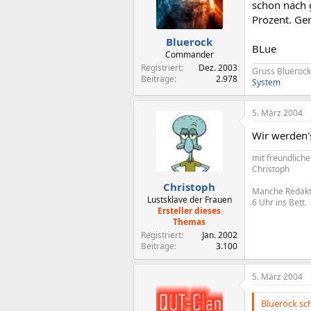
schon nach 
Prozent. Gen
Bluerock
BLue
Commander
Registriert
Dez. 2003
Gruss Bluerock
Beiträge
2.978
System
5. März 2004
Wir werden's
mit freundlich
Christoph
Christoph
Manche Redakte
Lustsklave der Frauen
6 Uhr ins Bett.
Ersteller dieses
Themas
Registriert
Jan. 2002
Beiträge
3.100
5. März 2004
Bluerock sch