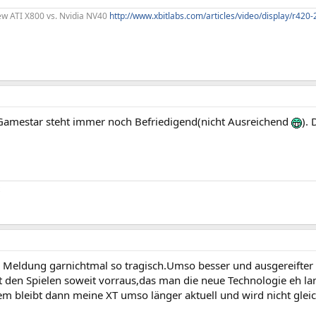
ew ATI X800 vs. Nvidia NV40
http://www.xbitlabs.com/articles/video/display/r420-
Gamestar steht immer noch Befriedigend(nicht Ausreichend
). 
ie Meldung garnichtmal so tragisch.Umso besser und ausgereifter
t den Spielen soweit vorraus,das man die neue Technologie eh la
m bleibt dann meine XT umso länger aktuell und wird nicht glei