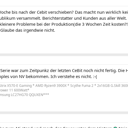
oche bis nach der Cebit verschieben? Das macht nun wirklich kei
ublikum versammelt. Berichterstatter und Kunden aus aller Welt.
leinere Probleme bei der Produktion(die 3 Wochen Zeit kosten?!
 Glaube das irgendwie nicht.
Serie war zum Zeitpunkz der letzten CeBit noch nicht fertig. Die H
ples von NV bekommen. Ich verstehe es nicht. :-(
trix X570-E Gaming * AMD Ryzen9 3900X * Scythe Fuma 2 * 2x16GB G.Skill 360
Power 11 600Watt*
amsung LC27HG70 QQUXEN***