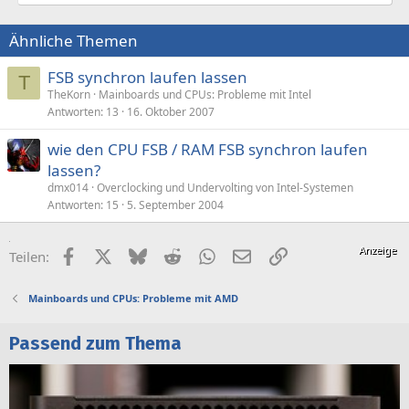
Ähnliche Themen
FSB synchron laufen lassen
T
TheKorn
Mainboards und CPUs: Probleme mit Intel
Antworten
13
16. Oktober 2007
wie den CPU FSB / RAM FSB synchron laufen
lassen?
dmx014
Overclocking und Undervolting von Intel-Systemen
Antworten
15
5. September 2004
Facebook
X (Twitter)
Bluesky
Reddit
WhatsApp
E-Mail
Link
Teilen:
Mainboards und CPUs: Probleme mit AMD
Passend zum Thema