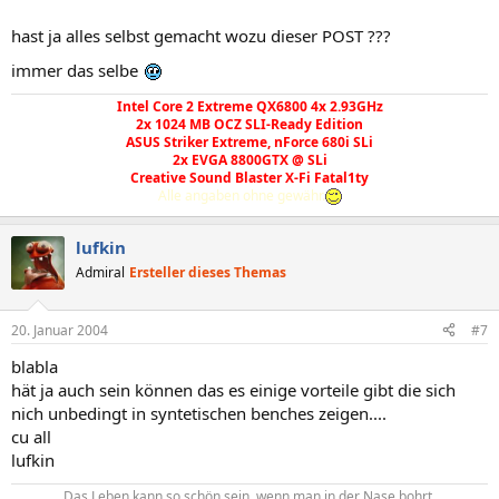
hast ja alles selbst gemacht wozu dieser POST ???
immer das selbe
Intel Core 2 Extreme QX6800 4x 2.93GHz
2x 1024 MB OCZ SLI-Ready Edition
ASUS Striker Extreme, nForce 680i SLi
2x EVGA 8800GTX @ SLi
Creative Sound Blaster X-Fi Fatal1ty
Alle angaben ohne gewähr.
lufkin
Admiral
Ersteller dieses Themas
20. Januar 2004
#7
blabla
hät ja auch sein können das es einige vorteile gibt die sich
nich unbedingt in syntetischen benches zeigen....
cu all
lufkin
Das Leben kann so schön sein, wenn man in der Nase bohrt.