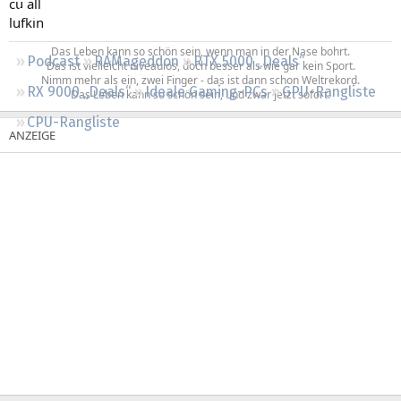
cu all
Regeln
lufkin
Das Leben kann so schön sein, wenn man in der Nase bohrt.
Podcast
RAMageddon
RTX 5000 „Deals“
Das ist vielleicht niveaulos, doch besser als wie gar kein Sport.
Nimm mehr als ein, zwei Finger - das ist dann schon Weltrekord.
RX 9000 „Deals“
Ideale Gaming-PCs
GPU-Rangliste
Das Leben kann so schön sein, und zwar jetzt sofort.​
CPU-Rangliste