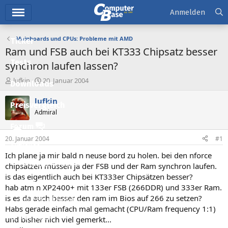
Hauptmenü
Anmelden
Mainboards und CPUs: Probleme mit AMD
Ticker
Ram und FSB auch bei KT333 Chipsatz besser
Tests
synchron laufen lassen?
E
E
lufkin
20. Januar 2004
Downloads
r
r
s
s
lufkin
Preisvergleich
t
t
Admiral
e
e
l
l
Forum
l
l
20. Januar 2004
#1
e
t
Aktuelles
r
a
Ich plane ja mir bald n neuse bord zu holen. bei den nforce
m
Empfohlene Inhalte
chipsätzen müssen ja der FSB und der Ram synchron laufen.
is das eigentlich auch bei KT333er Chipsätzen besser?
Neue Beiträge
hab atm n XP2400+ mit 133er FSB (266DDR) und 333er Ram.
is es da auch besser den ram im Bios auf 266 zu setzen?
Neueste Aktivitäten
Habs gerade einfach mal gemacht (CPU/Ram frequency 1:1)
Leserartikel
und bisher nich viel gemerkt...