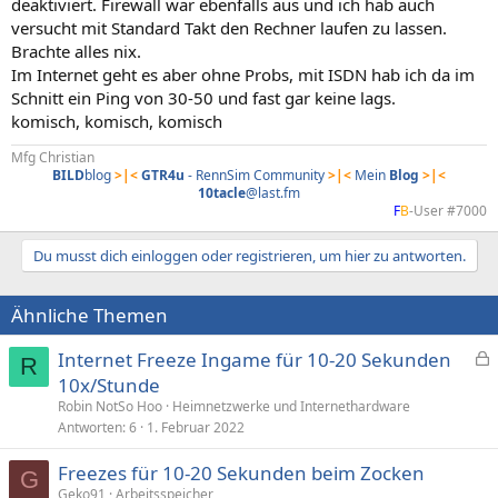
deaktiviert. Firewall war ebenfalls aus und ich hab auch
versucht mit Standard Takt den Rechner laufen zu lassen.
Brachte alles nix.
Im Internet geht es aber ohne Probs, mit ISDN hab ich da im
Schnitt ein Ping von 30-50 und fast gar keine lags.
komisch, komisch, komisch
Mfg Christian
BILD
blog
>|<
GTR4u
- RennSim Community
>|<
Mein
Blog
>|<
10tacle
@last.fm
F
B
-User #7000​
Du musst dich einloggen oder registrieren, um hier zu antworten.
Ähnliche Themen
Internet Freeze Ingame für 10-20 Sekunden
R
e
10x/Stunde
s
Robin NotSo Hoo
Heimnetzwerke und Internethardware
p
Antworten
6
1. Februar 2022
e
Freezes für 10-20 Sekunden beim Zocken
r
G
Geko91
Arbeitsspeicher
r