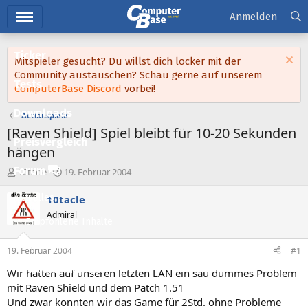
Hauptmenü
Anmelden
Ticker
Mitspieler gesucht? Du willst dich locker mit der
Community austauschen? Schau gerne auf unserem
Tests
ComputerBase Discord
vorbei!
Downloads
Actionspiele
[Raven Shield] Spiel bleibt für 10-20 Sekunden
Preisvergleich
hängen
Forum
E
E
10tacle
19. Februar 2004
r
r
s
s
Aktuelles
10tacle
t
t
Admiral
e
e
Empfohlene Inhalte
l
l
l
l
Neue Beiträge
19. Februar 2004
#1
e
t
Neueste Aktivitäten
r
a
Wir hatten auf unseren letzten LAN ein sau dummes Problem
m
mit Raven Shield und dem Patch 1.51
Leserartikel
Und zwar konnten wir das Game für 2Std. ohne Probleme