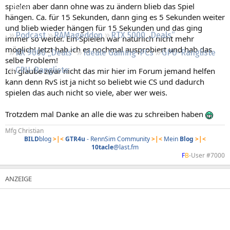
spielen aber dann ohne was zu ändern blieb das Spiel
Regeln
hängen. Ca. für 15 Sekunden, dann ging es 5 Sekunden weiter
und blieb wieder hängen für 15 Sekunden und das ging
Podcast
RAMageddon
RTX 5000 „Deals“
immer so weiter. Ein Spielen war natürlich nicht mehr
möglich! Jetzt hab ich es nochmal ausprobiert und hab das
RX 9000 „Deals“
Ideale Gaming-PCs
GPU-Rangliste
selbe Problem!
CPU-Rangliste
Ich glaube zwar nicht das mir hier im Forum jemand helfen
kann denn RvS ist ja nicht so beliebt wie CS und dadurch
spielen das auch nicht so viele, aber wer weis.
Trotzdem mal Danke an alle die was zu schreiben haben
Mfg Christian
BILD
blog
>|<
GTR4u
- RennSim Community
>|<
Mein
Blog
>|<
10tacle
@last.fm
F
B
-User #7000​