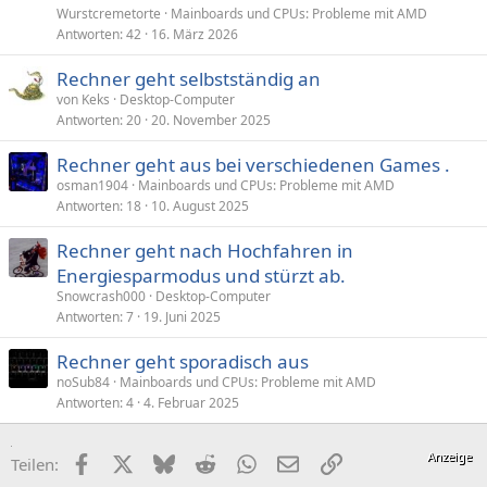
Wurstcremetorte
Mainboards und CPUs: Probleme mit AMD
Antworten
42
16. März 2026
Rechner geht selbstständig an
von Keks
Desktop-Computer
Antworten
20
20. November 2025
Rechner geht aus bei verschiedenen Games .
osman1904
Mainboards und CPUs: Probleme mit AMD
Antworten
18
10. August 2025
Rechner geht nach Hochfahren in
Energiesparmodus und stürzt ab.
Snowcrash000
Desktop-Computer
Antworten
7
19. Juni 2025
Rechner geht sporadisch aus
noSub84
Mainboards und CPUs: Probleme mit AMD
Antworten
4
4. Februar 2025
Facebook
X (Twitter)
Bluesky
Reddit
WhatsApp
E-Mail
Link
Teilen: