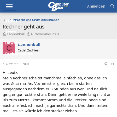
Hauptmenü
Anmelden
Mainboards und CPUs: Diskussionen
Ticker
Rechner geht aus
Tests
E
E
Cannonball
6. November 2001
r
r
Downloads
s
s
Cannonball
C
t
t
Cadet 2nd Year
e
e
Preisvergleich
l
l
l
l
6. November 2001
#1
Forum
e
t
r
a
Hi Leutz.
Aktuelles
m
Mein Rechner schaltet manchmal einfach ab, ohne das ich
was dran mache. Vorhin ist er gleich beim starten
Empfohlene Inhalte
ausgegangen nachdem er 3 Stunden aus war. Und neulich
Neue Beiträge
ging er gar nicht erst an. Dann geht er ne weile lang nicht an.
Bis zum Netzteil kommt Strom und die Stecker innen sind
Neueste Aktivitäten
auch alle fest, ich mach ja garnichts dran. Und dann mitem
mal, ists als würde ich den stecker ziehen.
Leserartikel