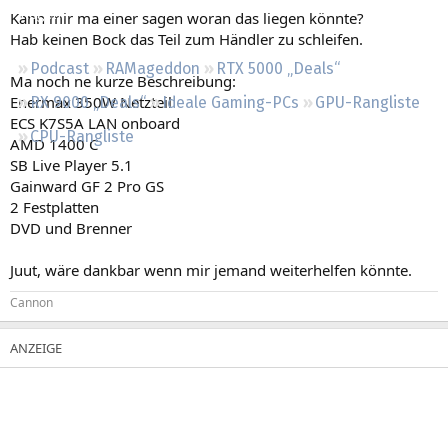
Regeln
Kann mir ma einer sagen woran das liegen könnte?
Hab keinen Bock das Teil zum Händler zu schleifen.
Podcast
RAMageddon
RTX 5000 „Deals“
Ma noch ne kurze Beschreibung:
Enermax 350W Netzteil
RX 9000 „Deals“
Ideale Gaming-PCs
GPU-Rangliste
ECS K7S5A LAN onboard
CPU-Rangliste
AMD 1400 C
SB Live Player 5.1
Gainward GF 2 Pro GS
2 Festplatten
DVD und Brenner
Juut, wäre dankbar wenn mir jemand weiterhelfen könnte.
Cannon