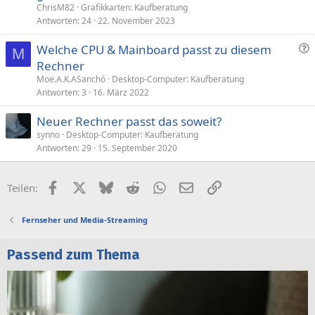
ChrisM82
Grafikkarten: Kaufberatung
Antworten
24
22. November 2023
F
Welche CPU & Mainboard passt zu diesem
M
r
Rechner
a
Moe.A.K.ASanchó
Desktop-Computer: Kaufberatung
g
Antworten
3
16. März 2022
e
Neuer Rechner passt das soweit?
synno
Desktop-Computer: Kaufberatung
Antworten
29
15. September 2020
Facebook
X (Twitter)
Bluesky
Reddit
WhatsApp
E-Mail
Link
Teilen:
Fernseher und Media-Streaming
Passend zum Thema