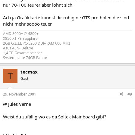
nur 70-100 teurer aber lohnt sich.
Ach ja Grafikkarte kannst dir ruhig ne GTS pro holen die sind
nicht mehr soooo teuer
AMD 3000+ @ 4800+
X850 XT PE Sapphire
2GB G.E.I.L PC-5200 DDR-RAM 600 MHz
Asus A8N- Deluxe
1,4 TB Gesamtspeicher
Systemplatte 74GB Raptor
tecmax
T
Gast
29. November 2001
#9
@ Jules Verne
Weist du zufällig wo es da Soltek Mainboard gibt?