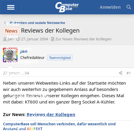
Hauptmenü
Anmelden
Webseiten und soziale Netzwerke
Ticker
Reviews der Kollegen
News
Tests
E
E
Jan
27. Januar 2004
Zur News: Reviews der Kollegen
r
r
Downloads
s
s
Jan
t
t
Chefredakteur
Teammitglied
e
e
Preisvergleich
l
l
l
l
27. Januar 2004
#1
Forum
e
t
r
a
Neben unseren Webweites-Links auf der Startseite möchten
Aktuelles
m
wir auch weiterhin zu gegebenem Anlass auf besonders
gelungene Reviews unserer Kollegen eingehen. Dieses Mal
Empfohlene Inhalte
mit dabei: KT600 und ein ganzer Berg Sockel A-Kühler.
Neue Beiträge
Zur News:
Reviews der Kollegen
Neueste Aktivitäten
ComputerBase soll Menschen verbinden, dafür wesentlich sind
Leserartikel
Anstand und
R
E
S
P
E
K
T