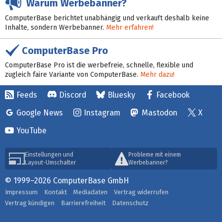
Warum Werbebanner?
ComputerBase berichtet unabhängig und verkauft deshalb keine
Inhalte, sondern Werbebanner.
Mehr erfahren!
ComputerBase Pro
ComputerBase Pro ist die werbefreie, schnelle, flexible und
zugleich faire Variante von ComputerBase.
Mehr dazu!
Feeds
Discord
Bluesky
Facebook
Google News
Instagram
Mastodon
X
YouTube
Einstellungen und
Probleme mit einem
Layout-Umschalter
Werbebanner?
© 1999–2026 ComputerBase GmbH
Impressum
Kontakt
Mediadaten
Vertrag widerrufen
Vertrag kündigen
Barrierefreiheit
Datenschutz